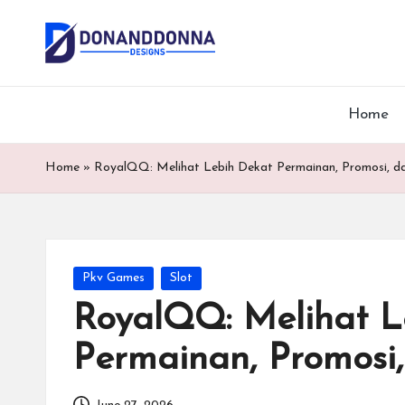
Skip
to
content
Home
Home
»
RoyalQQ: Melihat Lebih Dekat Permainan, Promosi, d
Posted
Pkv Games
Slot
in
RoyalQQ: Melihat L
Permainan, Promosi