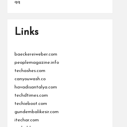
qq
Links
baeckereiweber.com
peoplemagazine.info
techashes.com
canyouwash.co
havadisantalya.com
techdtimes.com
techieboot.com
gundembalikesir.com
itechar.com