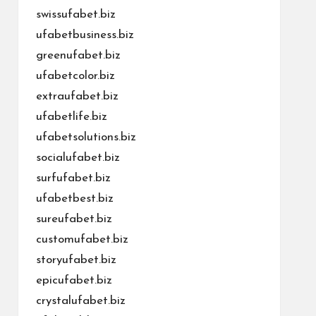
swissufabet.biz
ufabetbusiness.biz
greenufabet.biz
ufabetcolor.biz
extraufabet.biz
ufabetlife.biz
ufabetsolutions.biz
socialufabet.biz
surfufabet.biz
ufabetbest.biz
sureufabet.biz
customufabet.biz
storyufabet.biz
epicufabet.biz
crystalufabet.biz