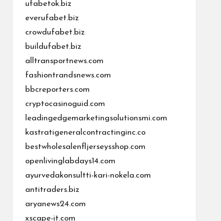
ufabetok.biz
everufabet.biz
crowdufabet.biz
buildufabet.biz
alltransportnews.com
fashiontrandsnews.com
bbcreporters.com
cryptocasinoguid.com
leadingedgemarketingsolutionsmi.com
kastratigeneralcontractinginc.co
bestwholesalenfljerseysshop.com
openlivinglabdays14.com
ayurvedakonsultti-kari-nokela.com
antitraders.biz
aryanews24.com
xscape-it.com