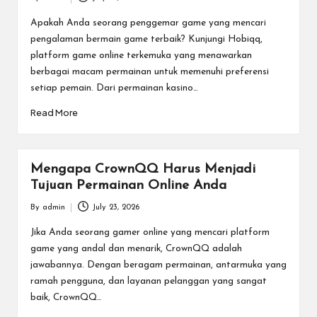
Posted
by
Apakah Anda seorang penggemar game yang mencari
pengalaman bermain game terbaik? Kunjungi Hobiqq,
platform game online terkemuka yang menawarkan
berbagai macam permainan untuk memenuhi preferensi
setiap pemain. Dari permainan kasino…
Read More
Mengapa CrownQQ Harus Menjadi
Tujuan Permainan Online Anda
By
admin
July 23, 2026
Posted
by
Jika Anda seorang gamer online yang mencari platform
game yang andal dan menarik, CrownQQ adalah
jawabannya. Dengan beragam permainan, antarmuka yang
ramah pengguna, dan layanan pelanggan yang sangat
baik, CrownQQ…