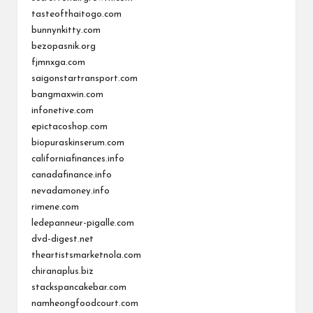
tasteofthaitogo.com
bunnynkitty.com
bezopasnik.org
fjmnxga.com
saigonstartransport.com
bangmaxwin.com
infonetive.com
epictacoshop.com
biopuraskinserum.com
californiafinances.info
canadafinance.info
nevadamoney.info
rimene.com
ledepanneur-pigalle.com
dvd-digest.net
theartistsmarketnola.com
chiranaplus.biz
stackspancakebar.com
namheongfoodcourt.com