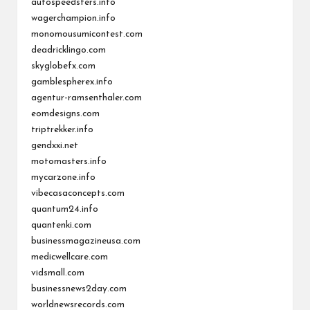
autospeedsters.info
wagerchampion.info
monomousumicontest.com
deadricklingo.com
skyglobefx.com
gamblespherex.info
agentur-ramsenthaler.com
eomdesigns.com
triptrekker.info
gendxxi.net
motomasters.info
mycarzone.info
vibecasaconcepts.com
quantum24.info
quantenki.com
businessmagazineusa.com
medicwellcare.com
vidsmall.com
businessnews2day.com
worldnewsrecords.com