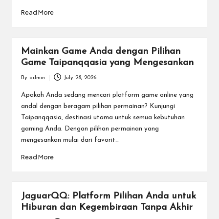
Read More
Mainkan Game Anda dengan Pilihan
Game Taipanqqasia yang Mengesankan
By
admin
July 28, 2026
Posted
by
Apakah Anda sedang mencari platform game online yang
andal dengan beragam pilihan permainan? Kunjungi
Taipanqqasia, destinasi utama untuk semua kebutuhan
gaming Anda. Dengan pilihan permainan yang
mengesankan mulai dari favorit…
Read More
JaguarQQ: Platform Pilihan Anda untuk
Hiburan dan Kegembiraan Tanpa Akhir