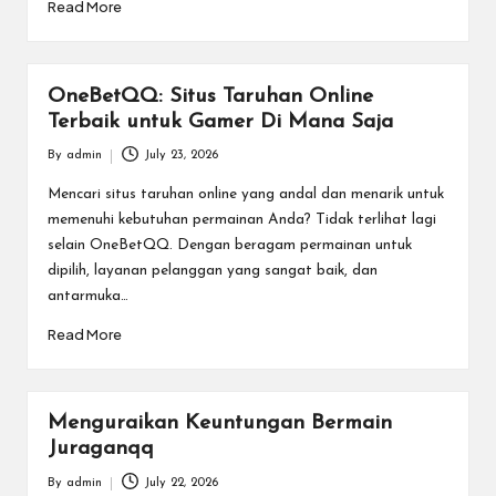
Read More
OneBetQQ: Situs Taruhan Online
Terbaik untuk Gamer Di Mana Saja
By
admin
July 23, 2026
Posted
by
Mencari situs taruhan online yang andal dan menarik untuk
memenuhi kebutuhan permainan Anda? Tidak terlihat lagi
selain OneBetQQ. Dengan beragam permainan untuk
dipilih, layanan pelanggan yang sangat baik, dan
antarmuka…
Read More
Menguraikan Keuntungan Bermain
Juraganqq
By
admin
July 22, 2026
Posted