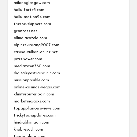
milanoglasgow.com
hallu-forte3.com
hallu-motion24.com
therockskippers.com
granfoss.net
allindiacafela.com
alpineskiracing2007.com
casino-vulkan-online.net
pitrepower.com
mediatown360.com
digitaleyestrainclinic.com
missionposible.com
online-casinos-vegas.com
xfinityrouterlogin.com
marketingjacks.com
topappliancereviews.com
trickytechupdates.com
hindiabhimaan.com
khabresach.com
thecbdblogs.com