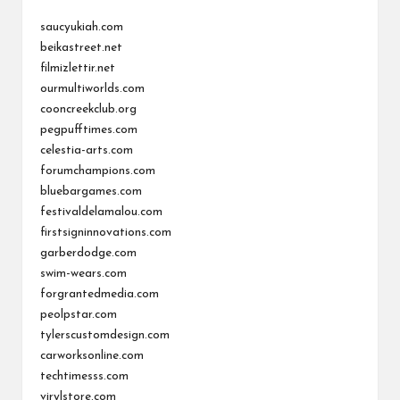
saucyukiah.com
beikastreet.net
filmizlettir.net
ourmultiworlds.com
cooncreekclub.org
pegpufftimes.com
celestia-arts.com
forumchampions.com
bluebargames.com
festivaldelamalou.com
firstsigninnovations.com
garberdodge.com
swim-wears.com
forgrantedmedia.com
peolpstar.com
tylerscustomdesign.com
carworksonline.com
techtimesss.com
virylstore.com