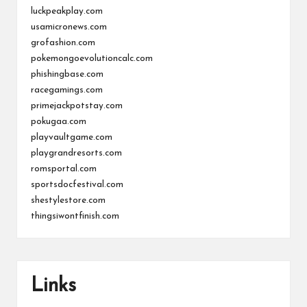
luckpeakplay.com
usamicronews.com
grofashion.com
pokemongoevolutioncalc.com
phishingbase.com
racegamings.com
primejackpotstay.com
pokugaa.com
playvaultgame.com
playgrandresorts.com
romsportal.com
sportsdocfestival.com
shestylestore.com
thingsiwontfinish.com
Links