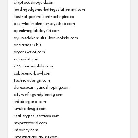
cryptocasinoguid.com
leadingedgemarketingsolutionsmi.com
kastratigeneralcontractinginc.co
bestwholesalenfljerseysshop.com
openlivinglabdays14.com
ayurvedakonsultti-kari-nokela.com
antitraders.biz
aryanews24.com
xscape-it.com
777azino-mobile.com
cobbseniorbowl.com
technowdesign.com
durexsecurityandshipping.com
cityroofingandplannig.com
ivdabergasa.com
juyultadesga.com
real-crypto-services.com
mypetzworld.com
infounty.com
investparaguay-eu.com