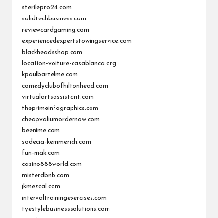
sterilepro24.com
solidtechbusiness.com
reviewcardgaming.com
experiencedexpertstowingservice.com
blackheadsshop.com
location-voiture-casablanca.org
kpaulbartelme.com
comedyclubofhiltonhead.com
virtualartsassistant.com
theprimeinfographics.com
cheapvaliumordernow.com
beenime.com
sodecia-kemmerich.com
fun-mak.com
casino888world.com
misterdbnb.com
jkmezcal.com
intervaltrainingexercises.com
tyestylebusinesssolutions.com