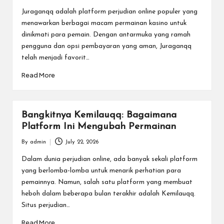
by
Juraganqq adalah platform perjudian online populer yang
menawarkan berbagai macam permainan kasino untuk
dinikmati para pemain. Dengan antarmuka yang ramah
pengguna dan opsi pembayaran yang aman, Juraganqq
telah menjadi favorit…
Read More
Bangkitnya Kemilauqq: Bagaimana
Platform Ini Mengubah Permainan
By
admin
July 22, 2026
Posted
by
Dalam dunia perjudian online, ada banyak sekali platform
yang berlomba-lomba untuk menarik perhatian para
pemainnya. Namun, salah satu platform yang membuat
heboh dalam beberapa bulan terakhir adalah Kemilauqq.
Situs perjudian…
Read More