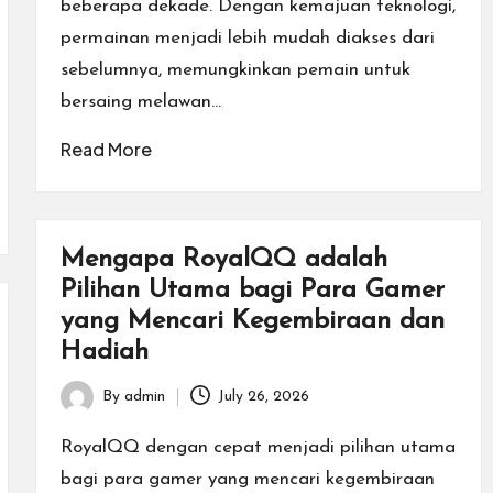
beberapa dekade. Dengan kemajuan teknologi,
permainan menjadi lebih mudah diakses dari
sebelumnya, memungkinkan pemain untuk
bersaing melawan…
Read More
Mengapa RoyalQQ adalah
Pilihan Utama bagi Para Gamer
yang Mencari Kegembiraan dan
Hadiah
By
admin
July 26, 2026
Posted
by
RoyalQQ dengan cepat menjadi pilihan utama
bagi para gamer yang mencari kegembiraan