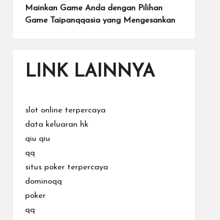
Mainkan Game Anda dengan Pilihan
Game Taipanqqasia yang Mengesankan
LINK LAINNYA
slot online terpercaya
data keluaran hk
qiu qiu
qq
situs poker terpercaya
dominoqq
poker
qq