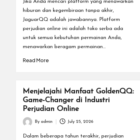
Jika Anda mencari platform yang menawarkan
hiburan dan kegembiraan tanpa akhir,
JaguarQQ adalah jawabannya. Platform
perjudian online ini adalah toko serba ada
untuk semua kebutuhan permainan Anda,
menawarkan beragam permainan…
Read More
Menjelajahi Manfaat GoldenQQ:
Game-Changer di Industri
Perjudian Online
By
admin
July 25, 2026
Posted
by
Dalam beberapa tahun terakhir, perjudian