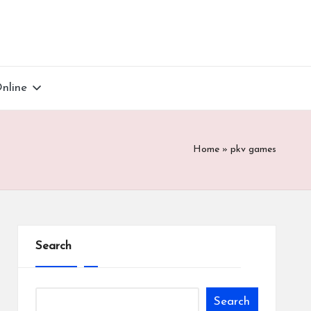
Online
Home
»
pkv games
Search
Search