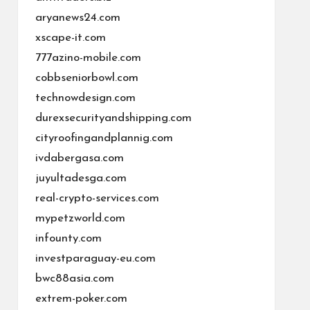
aryanews24.com
xscape-it.com
777azino-mobile.com
cobbseniorbowl.com
technowdesign.com
durexsecurityandshipping.com
cityroofingandplannig.com
ivdabergasa.com
juyultadesga.com
real-crypto-services.com
mypetzworld.com
infounty.com
investparaguay-eu.com
bwc88asia.com
extrem-poker.com