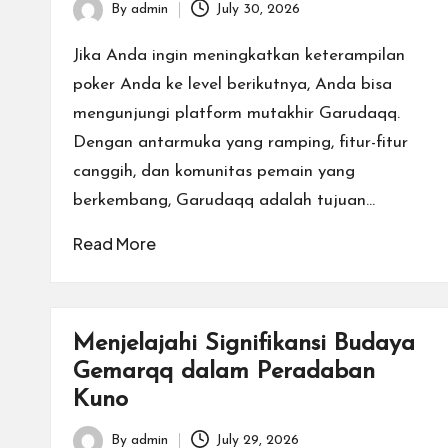
By
admin
July 30, 2026
Posted
by
Jika Anda ingin meningkatkan keterampilan
poker Anda ke level berikutnya, Anda bisa
mengunjungi platform mutakhir Garudaqq.
Dengan antarmuka yang ramping, fitur-fitur
canggih, dan komunitas pemain yang
berkembang, Garudaqq adalah tujuan…
Read More
Menjelajahi Signifikansi Budaya
Gemarqq dalam Peradaban
Kuno
By
admin
July 29, 2026