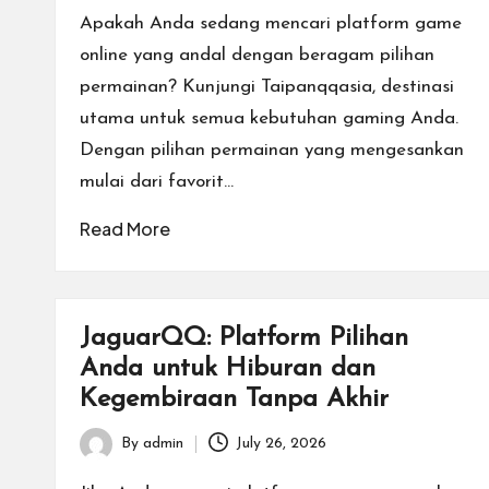
by
Apakah Anda sedang mencari platform game
online yang andal dengan beragam pilihan
permainan? Kunjungi Taipanqqasia, destinasi
utama untuk semua kebutuhan gaming Anda.
Dengan pilihan permainan yang mengesankan
mulai dari favorit…
Read More
JaguarQQ: Platform Pilihan
Anda untuk Hiburan dan
Kegembiraan Tanpa Akhir
By
admin
July 26, 2026
Posted
by