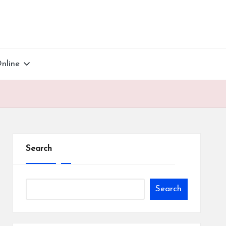
Online
Search
Search