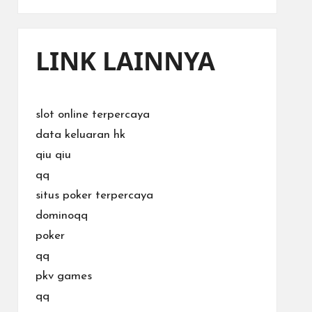
LINK LAINNYA
slot online terpercaya
data keluaran hk
qiu qiu
qq
situs poker terpercaya
dominoqq
poker
qq
pkv games
qq