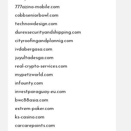
777azino-mobile.com
cobbseniorbowl.com
technowdesign.com
durexsecurityandshipping.com
cityroofingandplannig.com
ivdabergasa.com
juyultadesga.com
real-crypto-services.com
mypetzworld.com
infounty.com
investparaguay-eu.com
bwc88asia.com
extrem-poker.com
ks-casino.com
carcarepoints.com