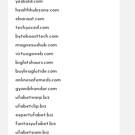
yesbold.com
healthhubzone.com
ebaraat.com
techjuiced.com
byteboosttech.com
magnexushub.com
virtuogoweb.com
biglotshours.com
buyliraglutide.com
onlinesafemeds.com
gyanibhandar.com
ufabetwarp.biz
ufabetclip.biz
expertufabet.biz
fantasyufabet.biz
ufabetsiam.biz