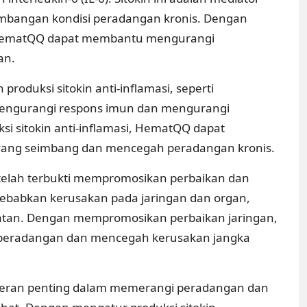
mbangan kondisi peradangan kronis. Dengan
i, HematQQ dapat membantu mengurangi
an.
oduksi sitokin anti-inflamasi, seperti
u mengurangi respons imun dan mengurangi
 sitokin anti-inflamasi, HematQQ dapat
ng seimbang dan mencegah peradangan kronis.
a telah terbukti mempromosikan perbaikan dan
ebabkan kerusakan pada jaringan dan organ,
tan. Dengan mempromosikan perbaikan jaringan,
peradangan dan mencegah kerusakan jangka
eran penting dalam memerangi peradangan dan