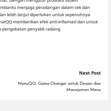
at. Dengan mengatur produksi sitokin
membantu menjaga peradangan dalam cek dan
ian lebih lanjut diperlukan untuk sepenuhnya
QQ memberikan efek anti-inflamasi dan untuk
am pengobatan penyakit radang.
Next Post
MenuQQ: Game-Changer untuk Desain dan
Manajemen Menu