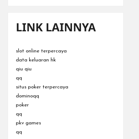
LINK LAINNYA
slot online terpercaya
data keluaran hk
qiu qiu
qq
situs poker terpercaya
dominoqq
poker
qq
pkv games
qq