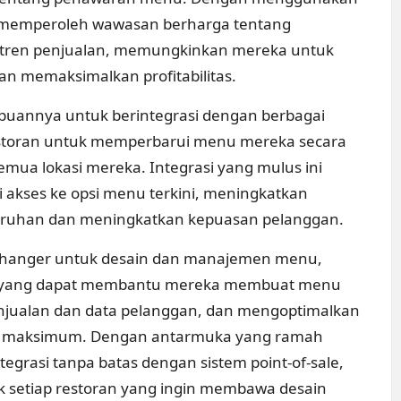
pat memperoleh wawasan berharga tentang
n tren penjualan, memungkinkan mereka untuk
 memaksimalkan profitabilitas.
puannya untuk berintegrasi dengan berbagai
restoran untuk memperbarui menu mereka secara
mua lokasi mereka. Integrasi yang mulus ini
 akses ke opsi menu terkini, meningkatkan
uruhan dan meningkatkan kepuasan pelanggan.
changer untuk desain dan manajemen menu,
at yang dapat membantu mereka membuat menu
enjualan dan data pelanggan, dan mengoptimalkan
as maksimum. Dengan antarmuka yang ramah
egrasi tanpa batas dengan sistem point-of-sale,
k setiap restoran yang ingin membawa desain