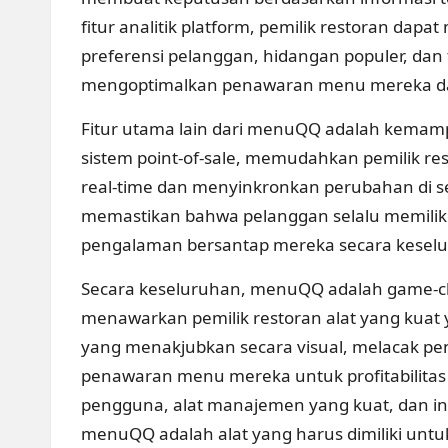
fitur analitik platform, pemilik restoran da
preferensi pelanggan, hidangan populer, da
mengoptimalkan penawaran menu mereka dan
Fitur utama lain dari menuQQ adalah kemam
sistem point-of-sale, memudahkan pemilik 
real-time dan menyinkronkan perubahan di se
memastikan bahwa pelanggan selalu memiliki
pengalaman bersantap mereka secara kesel
Secara keseluruhan, menuQQ adalah game-
menawarkan pemilik restoran alat yang ku
yang menakjubkan secara visual, melacak p
penawaran menu mereka untuk profitabilit
pengguna, alat manajemen yang kuat, dan int
menuQQ adalah alat yang harus dimiliki untu