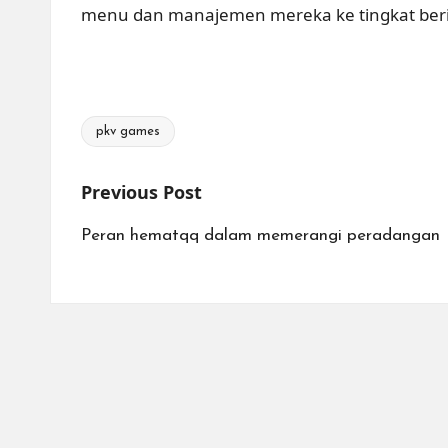
menu dan manajemen mereka ke tingkat ber
pkv games
Tags:
Post
Previous Post
navigation
Peran hematqq dalam memerangi peradangan