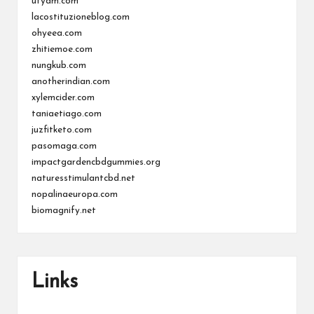
utyam.com
lacostituzioneblog.com
ohyeea.com
zhitiemoe.com
nungkub.com
anotherindian.com
xylemcider.com
taniaetiago.com
juzfitketo.com
pasomaga.com
impactgardencbdgummies.org
naturesstimulantcbd.net
nopalinaeuropa.com
biomagnify.net
Links