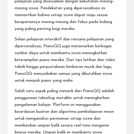
pelajaran yang disesuaikan dengan kebutuhan masing-
masing siswa. Pendekatan yang dipersonalisasi ini
memastikan bahwa setiap siswa dapat maju sesuai
kecepatannya masing-masing dan fokus pada bidang
yang paling penting bagi mereka.
Selain pelajaran interaktif dan rencana pelajaran yang
dipersonalisasi, PianoQQ juga menawarkan berbagai
sumber daya untuk membantu siswa meningkatkan
keterampilan piano mereka. Dari tips latihan dan video
teknik hingga perpustakaan lembaran musik dan lagu,
PianoQQ menyediakan semua yang dibutuhkan siswa
untuk menjadi pianis yang mahir.
Salah satu aspek paling menarik dari PianoQQ adalah
penggunaan teknologi mutakhir untuk meningkatkan
pengalaman belajar. Platform ini menggunakan
kecerdasan buatan dan algoritma pembelajaran mesin
untuk menganalisis permainan setiap siswa dan
memberikan umpan balik secara real-time mengenai
kinerja mereka. Umpan balik ini membantu siswa