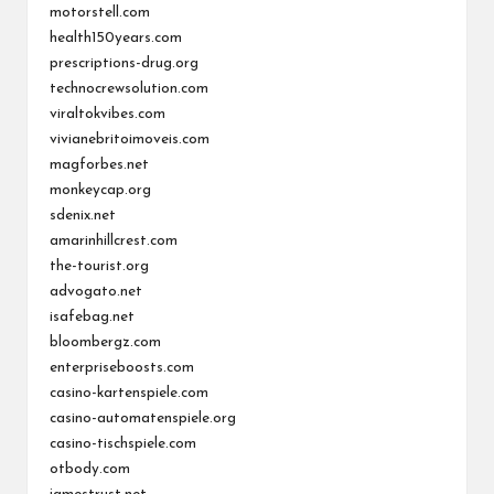
motorstell.com
health150years.com
prescriptions-drug.org
technocrewsolution.com
viraltokvibes.com
vivianebritoimoveis.com
magforbes.net
monkeycap.org
sdenix.net
amarinhillcrest.com
the-tourist.org
advogato.net
isafebag.net
bloombergz.com
enterpriseboosts.com
casino-kartenspiele.com
casino-automatenspiele.org
casino-tischspiele.com
otbody.com