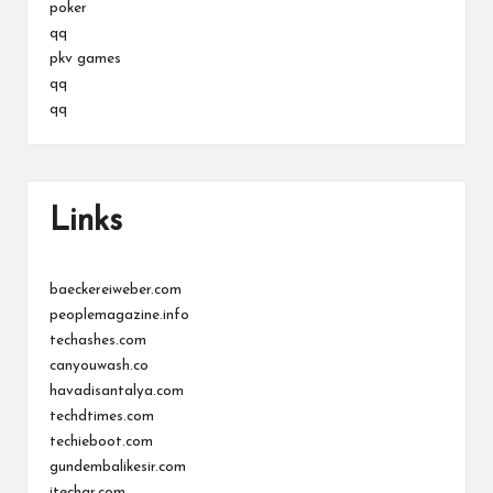
poker
qq
pkv games
qq
qq
Links
baeckereiweber.com
peoplemagazine.info
techashes.com
canyouwash.co
havadisantalya.com
techdtimes.com
techieboot.com
gundembalikesir.com
itechar.com