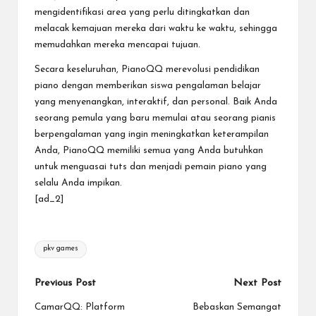
mengidentifikasi area yang perlu ditingkatkan dan
melacak kemajuan mereka dari waktu ke waktu, sehingga
memudahkan mereka mencapai tujuan.
Secara keseluruhan, PianoQQ merevolusi pendidikan
piano dengan memberikan siswa pengalaman belajar
yang menyenangkan, interaktif, dan personal. Baik Anda
seorang pemula yang baru memulai atau seorang pianis
berpengalaman yang ingin meningkatkan keterampilan
Anda, PianoQQ memiliki semua yang Anda butuhkan
untuk menguasai tuts dan menjadi pemain piano yang
selalu Anda impikan.
[ad_2]
Tags:
pkv games
Post
Previous Post
Next Post
navigation
CamarQQ: Platform
Bebaskan Semangat