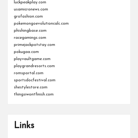
luckpeakplay.com
usamicronews.com
grofashion.com
pokemongoevolutioncalc.com
phishingbase.com
racegamings.com
primejackpotstay.com
pokugaa.com
playvaultgame.com
playgrandresorts.com
romsportal.com
sportsdocfestival.com
shestylestore.com
thingsiwontfinish.com
Links