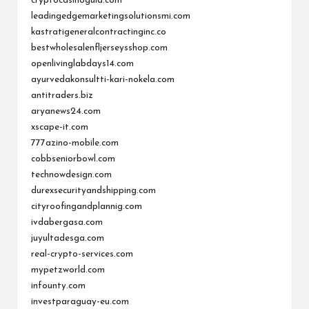
cryptocasinoguid.com
leadingedgemarketingsolutionsmi.com
kastratigeneralcontractinginc.co
bestwholesalenfljerseysshop.com
openlivinglabdays14.com
ayurvedakonsultti-kari-nokela.com
antitraders.biz
aryanews24.com
xscape-it.com
777azino-mobile.com
cobbseniorbowl.com
technowdesign.com
durexsecurityandshipping.com
cityroofingandplannig.com
ivdabergasa.com
juyultadesga.com
real-crypto-services.com
mypetzworld.com
infounty.com
investparaguay-eu.com