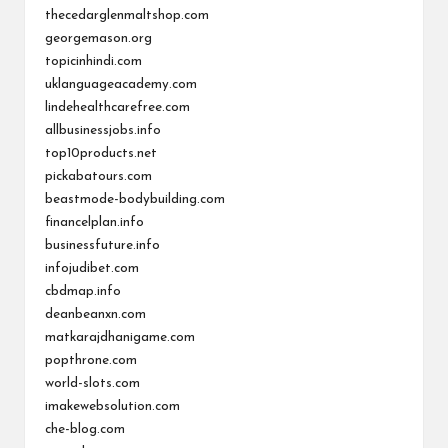
thecedarglenmaltshop.com
georgemason.org
topicinhindi.com
uklanguageacademy.com
lindehealthcarefree.com
allbusinessjobs.info
top10products.net
pickabatours.com
beastmode-bodybuilding.com
financelplan.info
businessfuture.info
infojudibet.com
cbdmap.info
deanbeanxn.com
matkarajdhanigame.com
popthrone.com
world-slots.com
imakewebsolution.com
che-blog.com