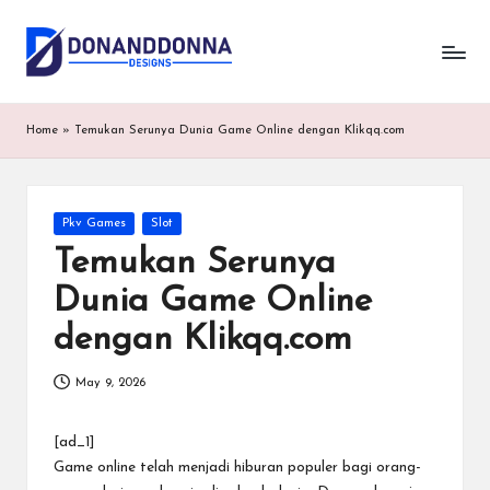
Skip
to
content
Home
»
Temukan Serunya Dunia Game Online dengan Klikqq.com
Posted
Pkv Games
Slot
in
Temukan Serunya
Dunia Game Online
dengan Klikqq.com
May 9, 2026
[ad_1]
Game online telah menjadi hiburan populer bagi orang-