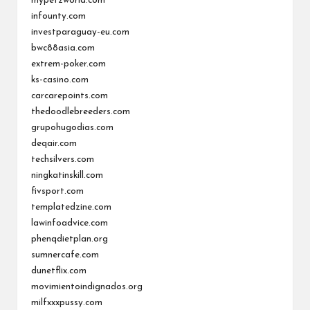
mypetzworld.com
infounty.com
investparaguay-eu.com
bwc88asia.com
extrem-poker.com
ks-casino.com
carcarepoints.com
thedoodlebreeders.com
grupohugodias.com
deqair.com
techsilvers.com
ningkatinskill.com
fivsport.com
templatedzine.com
lawinfoadvice.com
phenqdietplan.org
sumnercafe.com
dunetflix.com
movimientoindignados.org
milfxxxpussy.com