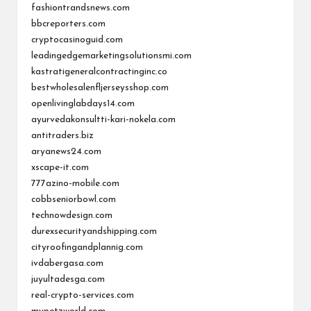
fashiontrandsnews.com
bbcreporters.com
cryptocasinoguid.com
leadingedgemarketingsolutionsmi.com
kastratigeneralcontractinginc.co
bestwholesalenfljerseysshop.com
openlivinglabdays14.com
ayurvedakonsultti-kari-nokela.com
antitraders.biz
aryanews24.com
xscape-it.com
777azino-mobile.com
cobbseniorbowl.com
technowdesign.com
durexsecurityandshipping.com
cityroofingandplannig.com
ivdabergasa.com
juyultadesga.com
real-crypto-services.com