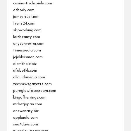
casino-tischspiele.com
otbody.com
jamestrust.net
trenz24.com
skipworking.com
loizbeauty.com
anyconverter.com
timespedia.com
jejakkrismon.com
diemthole.biz
ufabetkk.com
allquickmedia.com
technewsgazette.com
pureglowfacecream.com
kingofherrings.com
mrbetjapan.com
anewentity.biz
appkuala.com
seo7days.com