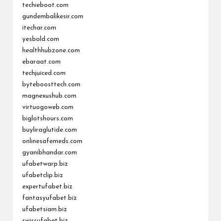
techieboot.com
gundembalikesir.com
itechar.com
yesbold.com
healthhubzone.com
ebaraat.com
techjuiced.com
byteboosttech.com
magnexushub.com
virtuogoweb.com
biglotshours.com
buyliraglutide.com
onlinesafemeds.com
gyanibhandar.com
ufabetwarp.biz
ufabetclip.biz
expertufabet.biz
fantasyufabet.biz
ufabetsiam.biz
swissufabet.biz