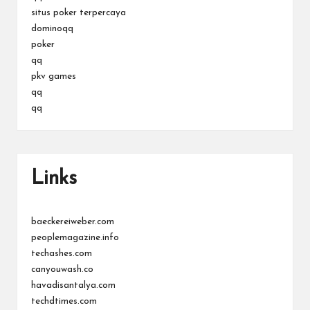
situs poker terpercaya
dominoqq
poker
qq
pkv games
qq
qq
Links
baeckereiweber.com
peoplemagazine.info
techashes.com
canyouwash.co
havadisantalya.com
techdtimes.com