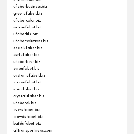
ufabetbusiness.biz
greenufabet.biz
ufabetcolor.biz
extraufabet.biz
ufabetlife.biz
ufabetsolutions.biz
socialufabet.biz
surfufabet.biz
ufabetbest.biz
sureufabet.biz
customufabet.biz
storyufabet.biz
epicufabet.biz
crystalufabet.biz
ufabetok.biz
everufabet.biz
crowdufabet.biz
buildufabet.biz
alltransportnews.com