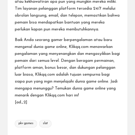
atau kekhawatiran apa pun yang mungkin mereka miliki.
Tim layanan pelanggan platform tersedia 24/7 melalui
obrolan langsung, email, dan telepon, memastikan bahwa
pemain bisa mendapatkan bantuan yang mereka
perlukan kapan pun mereka membutuhkannya.
Baik Anda seorang gamer berpengalaman atau baru
mengenal dunia game online, Klikqq.com menawarkan
pengalaman yang menyenangkan dan mengasyikkan bagi
pemain dari semua level. Dengan beragam permainan,
platform aman, bonus besar, dan dukungan pelanggan
luar biasa, Klikqq.com adalah tujuan sempurna bagi
siapa pun yang ingin menjelajahi dunia game online. Jadi
mengapa menunggu? Temukan dunia game online yang
menarik dengan Klikqq.com hari ini!
[ad_2]
Tags:
pkv games
slot