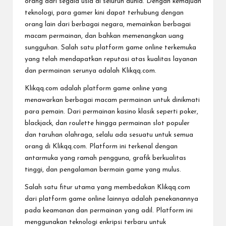
orang dari segala usia di seluruh dunia. Dengan kemajuan
teknologi, para gamer kini dapat terhubung dengan
orang lain dari berbagai negara, memainkan berbagai
macam permainan, dan bahkan memenangkan uang
sungguhan. Salah satu platform game online terkemuka
yang telah mendapatkan reputasi atas kualitas layanan
dan permainan serunya adalah Klikqq.com.
Klikqq.com adalah platform game online yang
menawarkan berbagai macam permainan untuk dinikmati
para pemain. Dari permainan kasino klasik seperti poker,
blackjack, dan roulette hingga permainan slot populer
dan taruhan olahraga, selalu ada sesuatu untuk semua
orang di Klikqq.com. Platform ini terkenal dengan
antarmuka yang ramah pengguna, grafik berkualitas
tinggi, dan pengalaman bermain game yang mulus.
Salah satu fitur utama yang membedakan Klikqq.com
dari platform game online lainnya adalah penekanannya
pada keamanan dan permainan yang adil. Platform ini
menggunakan teknologi enkripsi terbaru untuk