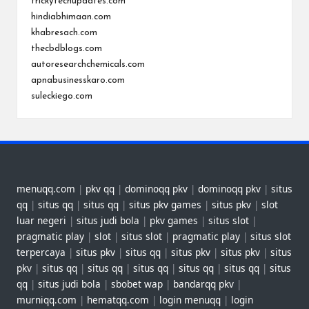
trickytechupdates.com
hindiabhimaan.com
khabresach.com
thecbdblogs.com
autoresearchchemicals.com
apnabusinesskaro.com
suleckiego.com
menuqq.com
|
pkv qq
|
dominoqq pkv
|
dominoqq pkv
|
situs
qq
|
situs qq
|
situs qq
|
situs pkv games
|
situs pkv
|
slot
luar negeri
|
situs judi bola
|
pkv games
|
situs slot
|
pragmatic play
|
slot
|
situs slot
|
pragmatic play
|
situs slot
terpercaya
|
situs pkv
|
situs qq
|
situs pkv
|
situs pkv
|
situs
pkv
|
situs qq
|
situs qq
|
situs qq
|
situs qq
|
situs qq
|
situs
qq
|
situs judi bola
|
sbobet wap
|
bandarqq pkv
|
murniqq.com
|
hematqq.com
|
login menuqq
|
login