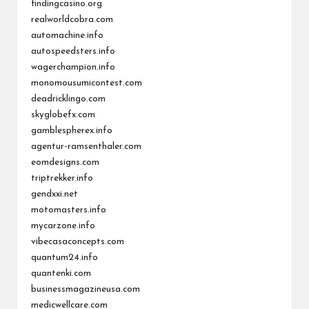
findingcasino.org
realworldcobra.com
automachine.info
autospeedsters.info
wagerchampion.info
monomousumicontest.com
deadricklingo.com
skyglobefx.com
gamblespherex.info
agentur-ramsenthaler.com
eomdesigns.com
triptrekker.info
gendxxi.net
motomasters.info
mycarzone.info
vibecasaconcepts.com
quantum24.info
quantenki.com
businessmagazineusa.com
medicwellcare.com