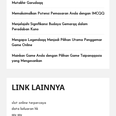
Mutakhir Garudaqq
Memaksimalkan Potensi Pemasaran Anda dengan IMCQQ
Menjelajahi Signifikansi Budaya Gemarqq dalam
Peradaban Kuno
Mengapa Legendaqq Menjadi Pilihan Utama Penggemar
Game Online
Mainkan Game Anda dengan Pilihan Game Taipanqqasia
yang Mengesankan
LINK LAINNYA
slot online terpercaya
data keluaran hk
qiu qiu