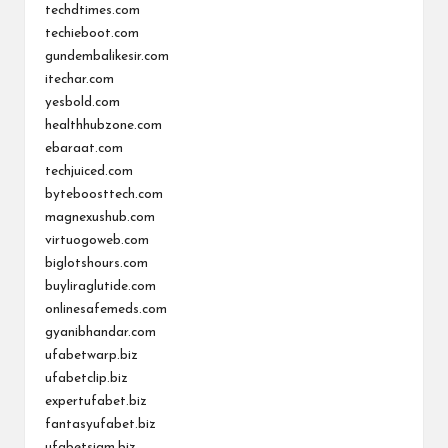
techdtimes.com
techieboot.com
gundembalikesir.com
itechar.com
yesbold.com
healthhubzone.com
ebaraat.com
techjuiced.com
byteboosttech.com
magnexushub.com
virtuogoweb.com
biglotshours.com
buyliraglutide.com
onlinesafemeds.com
gyanibhandar.com
ufabetwarp.biz
ufabetclip.biz
expertufabet.biz
fantasyufabet.biz
ufabetsiam.biz