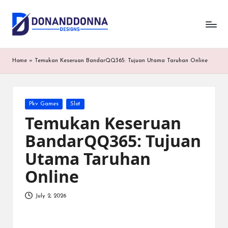
Skip
to
content
Home
»
Temukan Keseruan BandarQQ365: Tujuan Utama Taruhan Online
Posted
Pkv Games
Slot
in
Temukan Keseruan
BandarQQ365: Tujuan
Utama Taruhan
Online
July 2, 2026