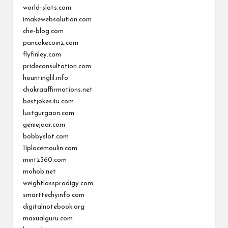
world-slots.com
imakewebsolution.com
che-blog.com
pancakecoinz.com
flyfinley.com
prideconsultation.com
hountinglil.info
chakraaffirmations.net
bestjokes4u.com
lustgurgaon.com
geniejaar.com
bobbyslot.com
11placemoulin.com
mintz360.com
mohob.net
weightlossprodigy.com
smarttechyinfo.com
digitalnotebook.org
maxualguru.com