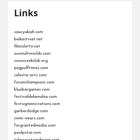
Links
saucyukiah.com
beikastreet.net
filmizlettir.net
ourmultiworlds.com
cooncreekclub.org
pegpufftimes.com
celestia-arts.com
forumchampions.com
bluebargames.com
festivaldelamalou.com
firstsigninnovations.com
garberdodge.com
swim-wears.com
forgrantedmedia.com
peolpstar.com
tylerscustomdesign.com