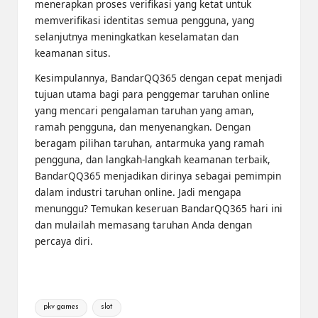
menerapkan proses verifikasi yang ketat untuk
memverifikasi identitas semua pengguna, yang
selanjutnya meningkatkan keselamatan dan
keamanan situs.
Kesimpulannya, BandarQQ365 dengan cepat menjadi
tujuan utama bagi para penggemar taruhan online
yang mencari pengalaman taruhan yang aman,
ramah pengguna, dan menyenangkan. Dengan
beragam pilihan taruhan, antarmuka yang ramah
pengguna, dan langkah-langkah keamanan terbaik,
BandarQQ365 menjadikan dirinya sebagai pemimpin
dalam industri taruhan online. Jadi mengapa
menunggu? Temukan keseruan BandarQQ365 hari ini
dan mulailah memasang taruhan Anda dengan
percaya diri.
Tags:
pkv games
slot