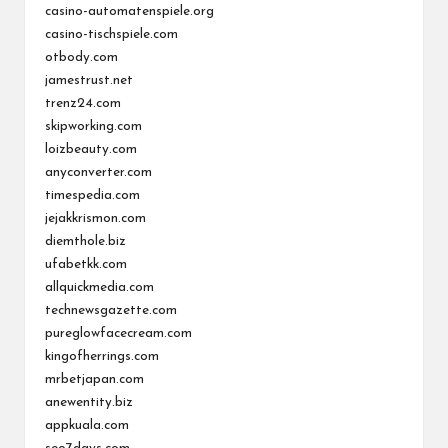
casino-automatenspiele.org
casino-tischspiele.com
otbody.com
jamestrust.net
trenz24.com
skipworking.com
loizbeauty.com
anyconverter.com
timespedia.com
jejakkrismon.com
diemthole.biz
ufabetkk.com
allquickmedia.com
technewsgazette.com
pureglowfacecream.com
kingofherrings.com
mrbetjapan.com
anewentity.biz
appkuala.com