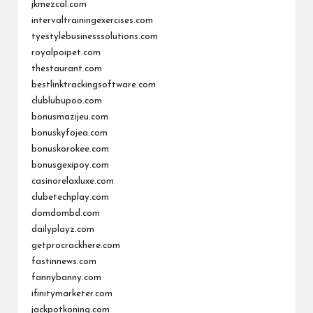
jkmezcal.com
intervaltrainingexercises.com
tyestylebusinesssolutions.com
royalpoipet.com
thestaurant.com
bestlinktrackingsoftware.com
clublubupoo.com
bonusmazijeu.com
bonuskyfojea.com
bonuskorokee.com
bonusgexipoy.com
casinorelaxluxe.com
clubetechplay.com
domdombd.com
dailyplayz.com
getprocrackhere.com
fastinnews.com
fannybanny.com
ifinitymarketer.com
jackpotkoning.com