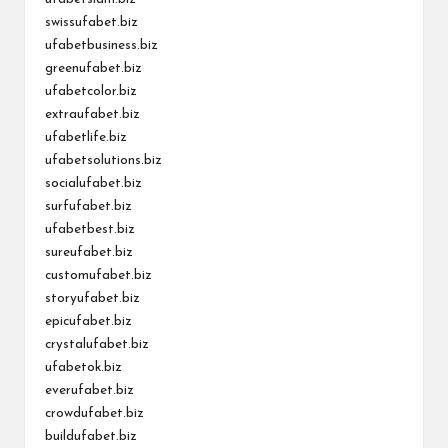
swissufabet.biz
ufabetbusiness.biz
greenufabet.biz
ufabetcolor.biz
extraufabet.biz
ufabetlife.biz
ufabetsolutions.biz
socialufabet.biz
surfufabet.biz
ufabetbest.biz
sureufabet.biz
customufabet.biz
storyufabet.biz
epicufabet.biz
crystalufabet.biz
ufabetok.biz
everufabet.biz
crowdufabet.biz
buildufabet.biz