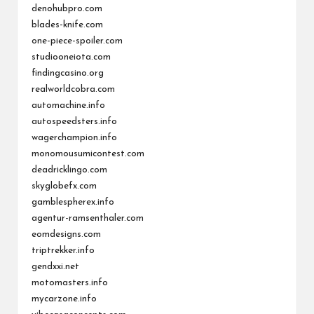
denohubpro.com
blades-knife.com
one-piece-spoiler.com
studiooneiota.com
findingcasino.org
realworldcobra.com
automachine.info
autospeedsters.info
wagerchampion.info
monomousumicontest.com
deadricklingo.com
skyglobefx.com
gamblespherex.info
agentur-ramsenthaler.com
eomdesigns.com
triptrekker.info
gendxxi.net
motomasters.info
mycarzone.info