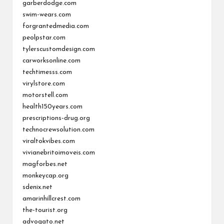
garberdodge.com
swim-wears.com
forgrantedmedia.com
peolpstar.com
tylerscustomdesign.com
carworksonline.com
techtimesss.com
virylstore.com
motorstell.com
health150years.com
prescriptions-drug.org
technocrewsolution.com
viraltokvibes.com
vivianebritoimoveis.com
magforbes.net
monkeycap.org
sdenix.net
amarinhillcrest.com
the-tourist.org
advogato.net