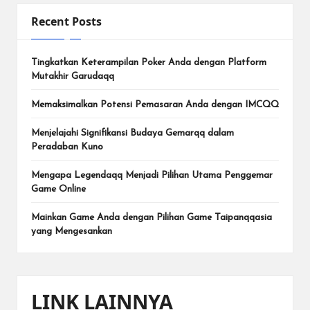
Recent Posts
Tingkatkan Keterampilan Poker Anda dengan Platform
Mutakhir Garudaqq
Memaksimalkan Potensi Pemasaran Anda dengan IMCQQ
Menjelajahi Signifikansi Budaya Gemarqq dalam
Peradaban Kuno
Mengapa Legendaqq Menjadi Pilihan Utama Penggemar
Game Online
Mainkan Game Anda dengan Pilihan Game Taipanqqasia
yang Mengesankan
LINK LAINNYA