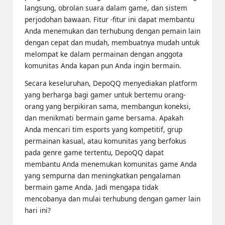
langsung, obrolan suara dalam game, dan sistem
perjodohan bawaan. Fitur -fitur ini dapat membantu
Anda menemukan dan terhubung dengan pemain lain
dengan cepat dan mudah, membuatnya mudah untuk
melompat ke dalam permainan dengan anggota
komunitas Anda kapan pun Anda ingin bermain.
Secara keseluruhan, DepoQQ menyediakan platform
yang berharga bagi gamer untuk bertemu orang-
orang yang berpikiran sama, membangun koneksi,
dan menikmati bermain game bersama. Apakah
Anda mencari tim esports yang kompetitif, grup
permainan kasual, atau komunitas yang berfokus
pada genre game tertentu, DepoQQ dapat
membantu Anda menemukan komunitas game Anda
yang sempurna dan meningkatkan pengalaman
bermain game Anda. Jadi mengapa tidak
mencobanya dan mulai terhubung dengan gamer lain
hari ini?