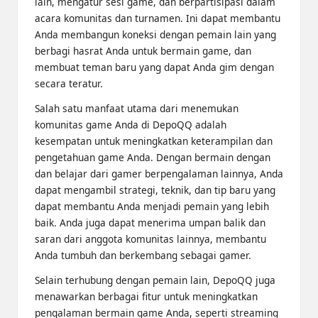
lain, mengatur sesi game, dan berpartisipasi dalam
acara komunitas dan turnamen. Ini dapat membantu
Anda membangun koneksi dengan pemain lain yang
berbagi hasrat Anda untuk bermain game, dan
membuat teman baru yang dapat Anda gim dengan
secara teratur.
Salah satu manfaat utama dari menemukan
komunitas game Anda di DepoQQ adalah
kesempatan untuk meningkatkan keterampilan dan
pengetahuan game Anda. Dengan bermain dengan
dan belajar dari gamer berpengalaman lainnya, Anda
dapat mengambil strategi, teknik, dan tip baru yang
dapat membantu Anda menjadi pemain yang lebih
baik. Anda juga dapat menerima umpan balik dan
saran dari anggota komunitas lainnya, membantu
Anda tumbuh dan berkembang sebagai gamer.
Selain terhubung dengan pemain lain, DepoQQ juga
menawarkan berbagai fitur untuk meningkatkan
pengalaman bermain game Anda, seperti streaming