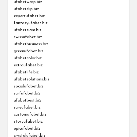
ufabetwarp.biz
ufabetclip.biz
expertufabet.biz
fantasyufabet.biz
ufabetsiam.biz
swissufabet.biz
ufabetbusiness.biz
greenufabet.biz
ufabetcolor.biz
extraufabet.biz
ufabetlife.biz
ufabetsolutions.biz
socialufabet.biz
surfufabet.biz
ufabetbest.biz
sureufabet.biz
customufabet.biz
storyufabet.biz
epicufabet.biz
crystalufabet.biz