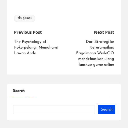
Tags:
pkv games
Post
Previous Post
Next Post
navigation
The Psychology of
Dari Strategi ke
Pokerpelangi: Memahami
Keterampilan:
Lawan Anda
Bagaimana WedeQQ
mendefinisikan ulang
lanskap game online
Search
Search