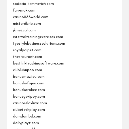
sodecia-kemmerich.com
fun-mak.com
casino888world.com
misterdbnb.com
jkmezcal.com
intervaltrainingexercises.com
tyestylebusinesssolutions.com
royalpoipet.com
thestaurant.com
bestlinktrackingsoftware.com
clublubupoo.com
bonusmazijeu.com
bonuskyfojea.com
bonuskorokee.com
bonusgexipoy.com
casinorelaxluxe.com
clubetechplay.com
domdombd.com
dailyplayz.com