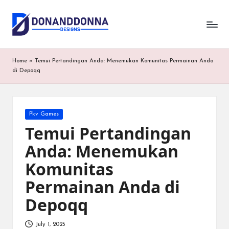
Skip
to
content
Home
»
Temui Pertandingan Anda: Menemukan Komunitas Permainan Anda
di Depoqq
Posted
Pkv Games
in
Temui Pertandingan
Anda: Menemukan
Komunitas
Permainan Anda di
Depoqq
July 1, 2025