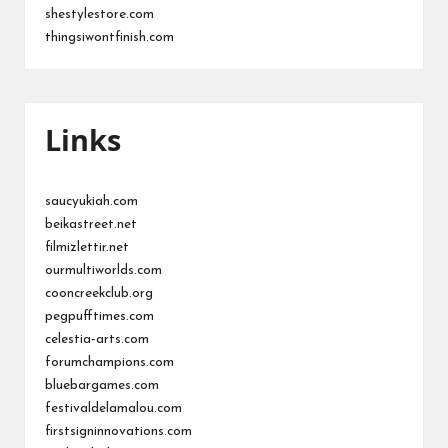
shestylestore.com
thingsiwontfinish.com
Links
saucyukiah.com
beikastreet.net
filmizlettir.net
ourmultiworlds.com
cooncreekclub.org
pegpufftimes.com
celestia-arts.com
forumchampions.com
bluebargames.com
festivaldelamalou.com
firstsigninnovations.com