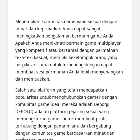
Menemukan komunitas game yang sesuai dengan
minat dan kepribadian Anda dapat sangat
meningkatkan pengalaman bermain game Anda.
Apakah Anda menikmati bermain game multiplayer
yang kompetitif atau bersantai dengan permainan
teka-teki kasual, memiliki sekelompok orang yang
berpikiran sama untuk terhubung dengan dapat
membuat sesi permainan Anda lebih menyenangkan
dan memuaskan.
Salah satu platform yang telah mendapatkan
popularitas untuk menghubungkan gamer dengan
komunitas game ideal mereka adalah Depoqq.
DEPOQQ adalah platform jejaring sosial yang
memungkinkan gamer untuk membuat profil,
terhubung dengan pemain lain, dan bergabung
dengan komunitas game berdasarkan minat dan