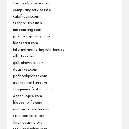
farmandpetscare.com
computingservice.info
caiofracini.com
techpositive.info
unseonrang.com
pak-urdu-poetry.com
blogcetra.com
internetmarketingsolutions.co
ollystvs.com
globalnewscx.com
dogslives.com
pdfbookplanet.com
queenofrattan.com
thequeenofrattan.com
denohubpro.com
blades-knife.com
one-piece-spoiler.com
studiooneiota.com
findingcasino.org