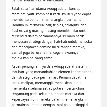
dengan menarik kartu tambahan.
Salah satu fitur utama Aduqq adalah konsep
“domino”, yaitu kombinasi kartu khusus yang dapat
membantu pemain memenangkan permainan.
Domino ini termasuk pair, triples, straights, dan
flushes yang masing-masing memiliki nilai unik
tersendiri dalam permainannya. Pemain harus
menyusun strategi dengan hati-hati untuk mencoba
dan menciptakan domino ini di tangan mereka,
sambil juga berusaha mencegah lawannya
melakukan hal yang sama.
Aspek penting lainnya dari Aduqq adalah sistem
taruhan, yang menambahkan elemen kegembiraan
dan strategi pada permainan. Pemain dapat memilih
untuk melipat, memanggil, menaikkan, atau
memeriksa selama setiap putaran pertaruhan,
tergantung pada kekuatan tangan mereka dan
kepercayaan diri mereka dalam memenangkan
permainan. Pemain dengan total poin tertinggi di