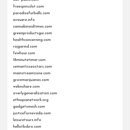
freespinsslot.com
paradisefurballs.com
aveuere.info
cannabinoidtimes.com
greenproductsgui.com
healthconcerning.com
rojgarind.com
fewhour.com
18minutetimer.com
semanticseostars.com
mainstreamzone.com
growmarijuanas.com
webnshare.com
overlygeneralization.com
ethiopianetwork.org
gadgetsmesh.com
justicefornevada.com
leisuretours.info
hellotbsbro.com