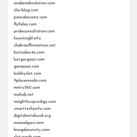
imakewebsolution.com
che-blog.com
pancakecoinz.com
flyfinley.com
prideconsultation.com
hountinglil.info
chakraaffirmations.net
bestjokes4u.com
lustgurgaon.com
geniejaar.com
bobbyslot.com
11placemoulin.com
mintz360.com
mohob.net
weightlossprodigy.com
smarttechyinfo.com
digitalnotebook.org
maxualguru.com
bongdasuncity.com
slot-pachi.com