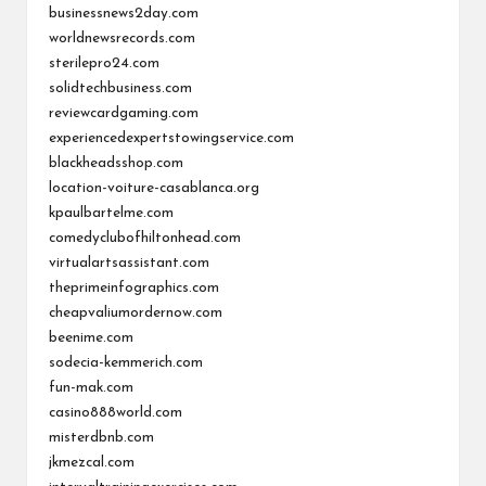
businessnews2day.com
worldnewsrecords.com
sterilepro24.com
solidtechbusiness.com
reviewcardgaming.com
experiencedexpertstowingservice.com
blackheadsshop.com
location-voiture-casablanca.org
kpaulbartelme.com
comedyclubofhiltonhead.com
virtualartsassistant.com
theprimeinfographics.com
cheapvaliumordernow.com
beenime.com
sodecia-kemmerich.com
fun-mak.com
casino888world.com
misterdbnb.com
jkmezcal.com