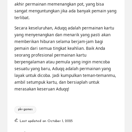
akhir permainan memenangkan pot, yang bisa
sangat menguntungkan jika ada banyak pemain yang
terlibat.
Secara keseluruhan, Aduqq adalah permainan kartu
yang menyenangkan dan menarik yang pasti akan
memberikan hiburan selama berjam-jam bagi
pemain dari semua tingkat keahlian. Baik Anda
seorang profesional permainan kartu
berpengalaman atau pemula yang ingin mencoba
sesuatu yang baru, Aduqq adalah permainan yang
layak untuk dicoba. Jadi kumpulkan teman-temanmu,
ambil setumpuk kartu, dan bersiaplah untuk
merasakan keseruan Aduqq!
Tags:
pkv games
Last updated on October 1, 2025