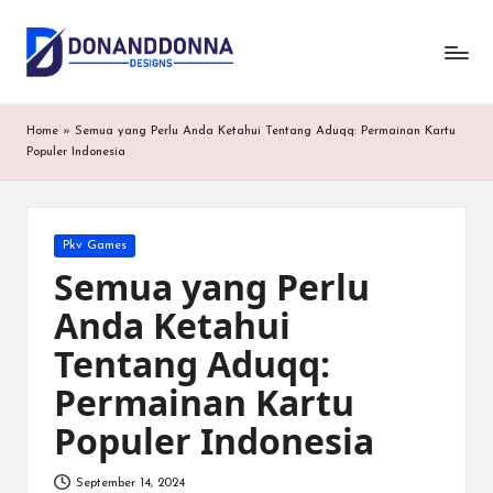
Skip
to
content
Home
»
Semua yang Perlu Anda Ketahui Tentang Aduqq: Permainan Kartu
Populer Indonesia
Posted
Pkv Games
in
Semua yang Perlu
Anda Ketahui
Tentang Aduqq:
Permainan Kartu
Populer Indonesia
September 14, 2024