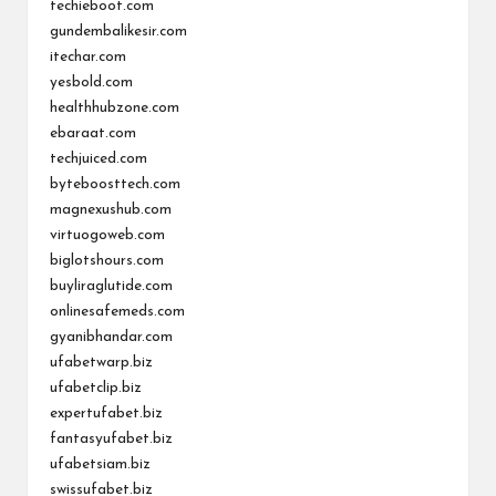
techieboot.com
gundembalikesir.com
itechar.com
yesbold.com
healthhubzone.com
ebaraat.com
techjuiced.com
byteboosttech.com
magnexushub.com
virtuogoweb.com
biglotshours.com
buyliraglutide.com
onlinesafemeds.com
gyanibhandar.com
ufabetwarp.biz
ufabetclip.biz
expertufabet.biz
fantasyufabet.biz
ufabetsiam.biz
swissufabet.biz