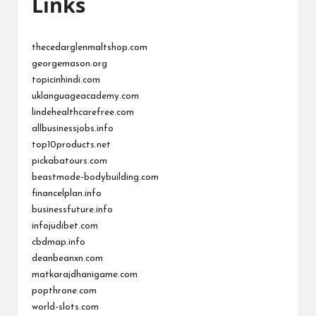
Links
thecedarglenmaltshop.com
georgemason.org
topicinhindi.com
uklanguageacademy.com
lindehealthcarefree.com
allbusinessjobs.info
top10products.net
pickabatours.com
beastmode-bodybuilding.com
financelplan.info
businessfuture.info
infojudibet.com
cbdmap.info
deanbeanxn.com
matkarajdhanigame.com
popthrone.com
world-slots.com