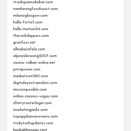
stackspancakebar.com
namheongfoodcourt.com
milanoglasgow.com
hallu-forte3.com
hallu-motion24.com
therockskippers.com
granfoss.net
allindiacafela.com
alpineskiracing2007.com
casino-vulkan-online.net
pitrepower.com
mediatown360.com
digitaleyestrainclinic.com
missionposible.com
online-casinos-vegas.com
xfinityrouterlogin.com
marketingjacks.com
topappliancereviews.com
trickytechupdates.com
hindiabhimaan.com