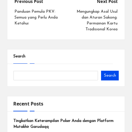
Post
Previous Post
Next Post
navigation
Panduan Pemula PKV:
Mengungkap Asal Usul
Semua yang Perlu Anda
dan Aturan Sakong:
Ketahui
Permainan Kartu
Tradisional Korea
Search
Search
Recent Posts
Tingkatkan Keterampilan Poker Anda dengan Platform
Mutakhir Garudaqq