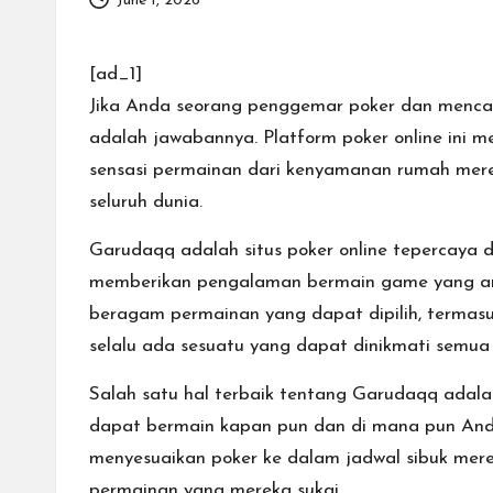
June 1, 2026
[ad_1]
Jika Anda seorang penggemar poker dan mencar
adalah jawabannya. Platform poker online ini
sensasi permainan dari kenyamanan rumah merek
seluruh dunia.
Garudaqq adalah situs poker online tepercaya d
memberikan pengalaman bermain game yang am
beragam permainan yang dapat dipilih, termasu
selalu ada sesuatu yang dapat dinikmati semua
Salah satu hal terbaik tentang Garudaqq adala
dapat bermain kapan pun dan di mana pun Anda
menyesuaikan poker ke dalam jadwal sibuk mer
permainan yang mereka sukai.