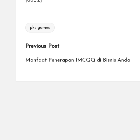
[ad_2]
pkv games
Tags:
Post
Previous Post
navigation
Manfaat Penerapan IMCQQ di Bisnis Anda