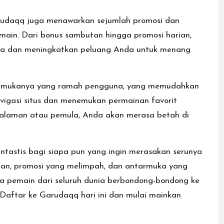
arudaqq juga menawarkan sejumlah promosi dan
ain. Dari bonus sambutan hingga promosi harian,
da dan meningkatkan peluang Anda untuk menang
tarmukanya yang ramah pengguna, yang memudahkan
vigasi situs dan menemukan permainan favorit
galaman atau pemula, Anda akan merasa betah di
ntastis bagi siapa pun yang ingin merasakan serunya
nan, promosi yang melimpah, dan antarmuka yang
 pemain dari seluruh dunia berbondong-bondong ke
Daftar ke Garudaqq hari ini dan mulai mainkan