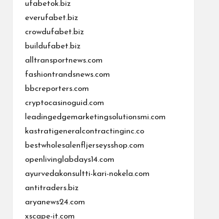
ufabetok.biz
everufabet.biz
crowdufabet.biz
buildufabet.biz
alltransportnews.com
fashiontrandsnews.com
bbcreporters.com
cryptocasinoguid.com
leadingedgemarketingsolutionsmi.com
kastratigeneralcontractinginc.co
bestwholesalenfljerseysshop.com
openlivinglabdays14.com
ayurvedakonsultti-kari-nokela.com
antitraders.biz
aryanews24.com
xscape-it.com