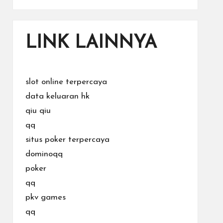
LINK LAINNYA
slot online terpercaya
data keluaran hk
qiu qiu
qq
situs poker terpercaya
dominoqq
poker
qq
pkv games
qq