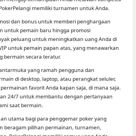
PokerPelangi memiliki turnamen untuk Anda.
omosi dan bonus untuk memberi penghargaan
n untuk pemain baru hingga promosi
anyak peluang untuk meningkatkan uang Anda di
am VIP untuk pemain papan atas, yang menawarkan
ng bermain secara teratur.
ah antarmuka yang ramah pengguna dan
rmain di desktop, laptop, atau perangkat seluler,
rmainan favorit Anda kapan saja, di mana saja.
ggan 24/7 untuk membantu dengan pertanyaan
ami saat bermain.
juan utama bagi para penggemar poker yang
n beragam pilihan permainan, turnamen,