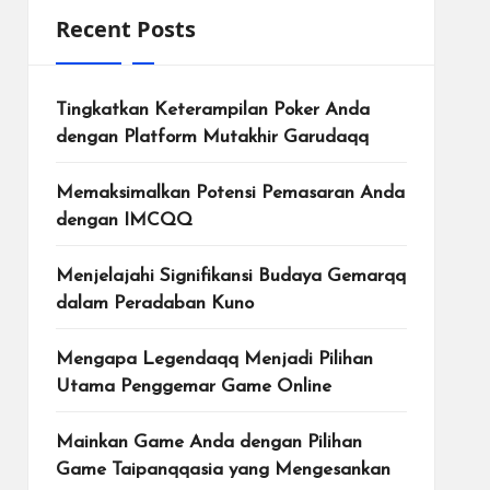
Recent Posts
Tingkatkan Keterampilan Poker Anda
dengan Platform Mutakhir Garudaqq
Memaksimalkan Potensi Pemasaran Anda
dengan IMCQQ
Menjelajahi Signifikansi Budaya Gemarqq
dalam Peradaban Kuno
Mengapa Legendaqq Menjadi Pilihan
Utama Penggemar Game Online
Mainkan Game Anda dengan Pilihan
Game Taipanqqasia yang Mengesankan