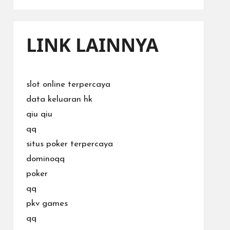
LINK LAINNYA
slot online terpercaya
data keluaran hk
qiu qiu
qq
situs poker terpercaya
dominoqq
poker
qq
pkv games
qq