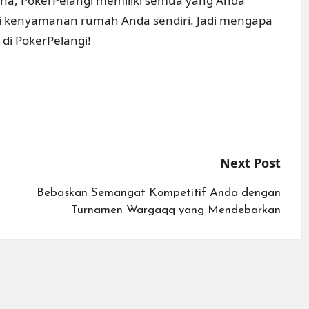
a, PokerPelangi memiliki semua yang Anda
ri kenyamanan rumah Anda sendiri. Jadi mengapa
di PokerPelangi!
Next Post
Bebaskan Semangat Kompetitif Anda dengan
Turnamen Wargaqq yang Mendebarkan