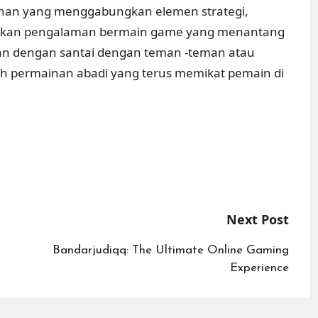
inan yang menggabungkan elemen strategi,
takan pengalaman bermain game yang menantang
n dengan santai dengan teman -teman atau
ah permainan abadi yang terus memikat pemain di
Next Post
Bandarjudiqq: The Ultimate Online Gaming
Experience