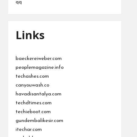
qq
Links
baeckereiweber.com
peoplemagazine.info
techashes.com
canyouwash.co
havadisantalya.com
techdtimes.com
techieboot.com
gundembalikesir.com
itechar.com