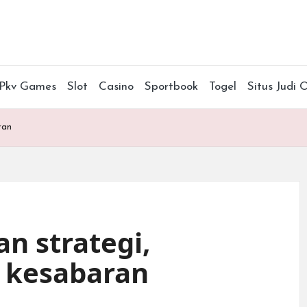
Pkv Games
Slot
Casino
Sportbook
Togel
Situs Judi 
ran
n strategi,
n kesabaran