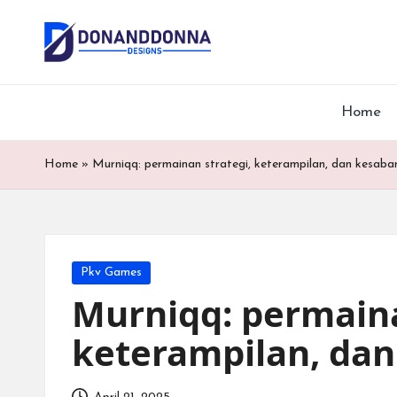
Skip
to
content
Home
Home
»
Murniqq: permainan strategi, keterampilan, dan kesaba
Posted
Pkv Games
in
Murniqq: permaina
keterampilan, da