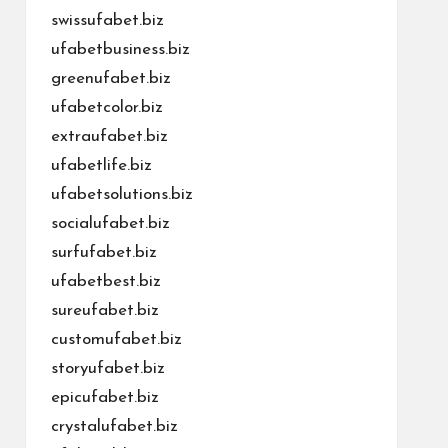
swissufabet.biz
ufabetbusiness.biz
greenufabet.biz
ufabetcolor.biz
extraufabet.biz
ufabetlife.biz
ufabetsolutions.biz
socialufabet.biz
surfufabet.biz
ufabetbest.biz
sureufabet.biz
customufabet.biz
storyufabet.biz
epicufabet.biz
crystalufabet.biz