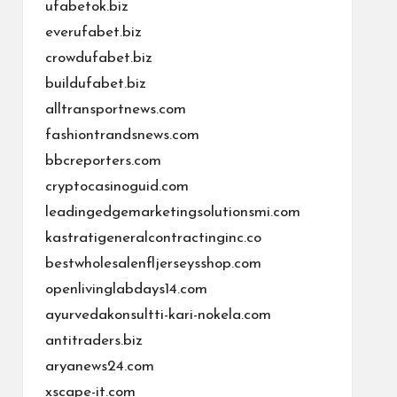
ufabetok.biz
everufabet.biz
crowdufabet.biz
buildufabet.biz
alltransportnews.com
fashiontrandsnews.com
bbcreporters.com
cryptocasinoguid.com
leadingedgemarketingsolutionsmi.com
kastratigeneralcontractinginc.co
bestwholesalenfljerseysshop.com
openlivinglabdays14.com
ayurvedakonsultti-kari-nokela.com
antitraders.biz
aryanews24.com
xscape-it.com