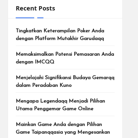
Recent Posts
Tingkatkan Keterampilan Poker Anda
dengan Platform Mutakhir Garudaqq
Memaksimalkan Potensi Pemasaran Anda
dengan IMCQQ
Menjelajahi Signifikansi Budaya Gemarqq
dalam Peradaban Kuno
Mengapa Legendaqq Menjadi Pilihan
Utama Penggemar Game Online
Mainkan Game Anda dengan Pilihan
Game Taipanqqasia yang Mengesankan