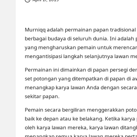
April 21, 2025
Murniqq adalah permainan papan tradisional 
berbagai budaya di seluruh dunia. Ini adalah
yang mengharuskan pemain untuk merencan
mengantisipasi langkah selanjutnya lawan m
Permainan ini dimainkan di papan persegi deng
set potongan yang ditempatkan di papan di 
menangkap karya lawan Anda dengan secara s
sekitar papan.
Pemain secara bergiliran menggerakkan poto
baik ke depan atau ke belakang. Ketika karya
oleh karya lawan mereka, karya lawan ditang
menangkap semua karya lawan mereka per