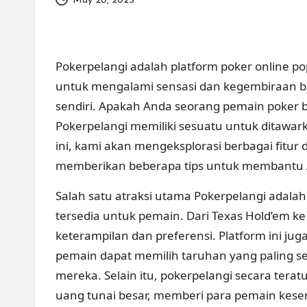
May 20, 2025
Pokerpelangi adalah platform poker online
untuk mengalami sensasi dan kegembiraan 
sendiri. Apakah Anda seorang pemain poker
Pokerpelangi memiliki sesuatu untuk ditaw
ini, kami akan mengeksplorasi berbagai fitur
memberikan beberapa tips untuk membantu
Salah satu atraksi utama Pokerpelangi ada
tersedia untuk pemain. Dari Texas Hold’em k
keterampilan dan preferensi. Platform ini ju
pemain dapat memilih taruhan yang paling 
mereka. Selain itu, pokerpelangi secara ter
uang tunai besar, memberi para pemain kes