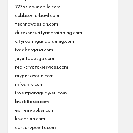
777azino-mobile.com
cobbseniorbowl.com
technowdesign.com
durexsecurityandshipping.com
cityroofingandplannig.com
ivdabergasa.com
juyultadesga.com
real-crypto-services.com
mypetzworld.com
infounty.com
investparaguay-eu.com
bwc88asia.com
extrem-poker.com
ks-casino.com
carcarepoints.com