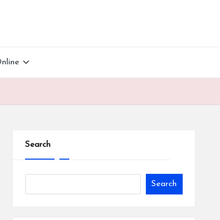
Online
Search
Search