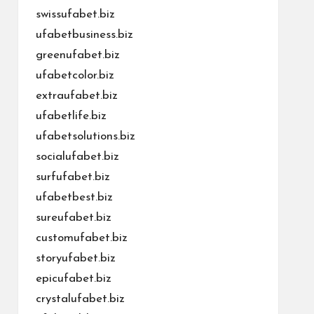
swissufabet.biz
ufabetbusiness.biz
greenufabet.biz
ufabetcolor.biz
extraufabet.biz
ufabetlife.biz
ufabetsolutions.biz
socialufabet.biz
surfufabet.biz
ufabetbest.biz
sureufabet.biz
customufabet.biz
storyufabet.biz
epicufabet.biz
crystalufabet.biz