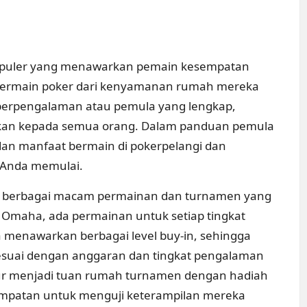
 populer yang menawarkan pemain kesempatan
bermain poker dari kenyamanan rumah mereka
 berpengalaman atau pemula yang lengkap,
arkan kepada semua orang. Dalam panduan pemula
 dan manfaat bermain di pokerpelangi dan
 Anda memulai.
lah berbagai macam permainan dan turnamen yang
e Omaha, ada permainan untuk setiap tingkat
ga menawarkan berbagai level buy-in, sehingga
sesuai dengan anggaran dan tingkat pengalaman
atur menjadi tuan rumah turnamen dengan hadiah
empatan untuk menguji keterampilan mereka