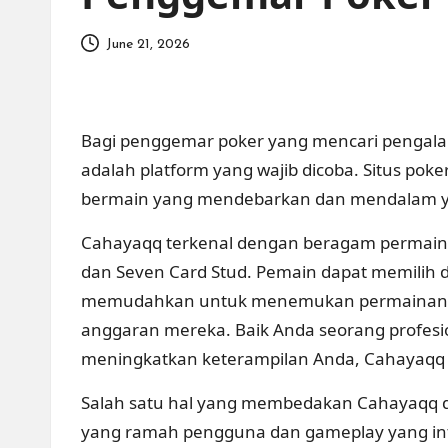
June 21, 2026
Bagi penggemar poker yang mencari pengala
adalah platform yang wajib dicoba. Situs po
bermain yang mendebarkan dan mendalam y
Cahayaqq terkenal dengan beragam permain
dan Seven Card Stud. Pemain dapat memilih 
memudahkan untuk menemukan permainan ya
anggaran mereka. Baik Anda seorang profesi
meningkatkan keterampilan Anda, Cahayaqq 
Salah satu hal yang membedakan Cahayaqq da
yang ramah pengguna dan gameplay yang intui