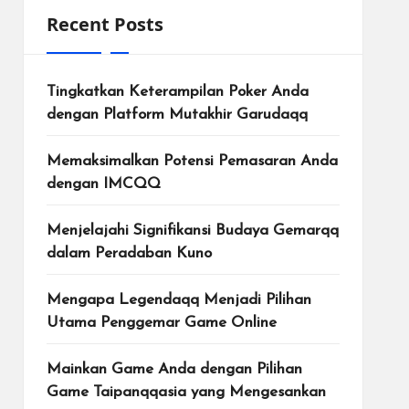
Recent Posts
Tingkatkan Keterampilan Poker Anda
dengan Platform Mutakhir Garudaqq
Memaksimalkan Potensi Pemasaran Anda
dengan IMCQQ
Menjelajahi Signifikansi Budaya Gemarqq
dalam Peradaban Kuno
Mengapa Legendaqq Menjadi Pilihan
Utama Penggemar Game Online
Mainkan Game Anda dengan Pilihan
Game Taipanqqasia yang Mengesankan