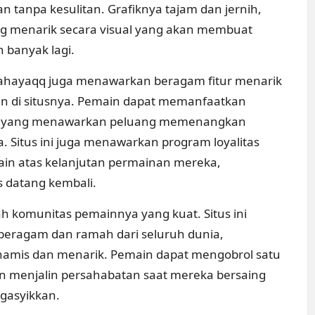
 tanpa kesulitan. Grafiknya tajam dan jernih,
 menarik secara visual yang akan membuat
 banyak lagi.
ahayaqq juga menawarkan beragam fitur menarik
 di situsnya. Pemain dapat memanfaatkan
sus yang menawarkan peluang memenangkan
 Situs ini juga menawarkan program loyalitas
n atas kelanjutan permainan mereka,
s datang kembali.
ah komunitas pemainnya yang kuat. Situs ini
eragam dan ramah dari seluruh dunia,
namis dan menarik. Pemain dapat mengobrol satu
kan menjalin persahabatan saat mereka bersaing
gasyikkan.