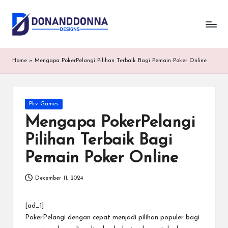
Skip
to
content
Home
»
Mengapa PokerPelangi Pilihan Terbaik Bagi Pemain Poker Online
Posted
Pkv Games
in
Mengapa PokerPelangi
Pilihan Terbaik Bagi
Pemain Poker Online
December 11, 2024
[ad_1]
PokerPelangi dengan cepat menjadi pilihan populer bagi