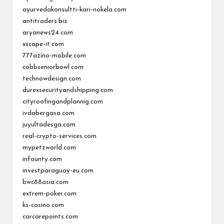
ayurvedakonsultti-kari-nokela.com
antitraders.biz
aryanews24.com
xscape-it.com
777azino-mobile.com
cobbseniorbowl.com
technowdesign.com
durexsecurityandshipping.com
cityroofingandplannig.com
ivdabergasa.com
juyultadesga.com
real-crypto-services.com
mypetzworld.com
infounty.com
investparaguay-eu.com
bwc88asia.com
extrem-poker.com
ks-casino.com
carcarepoints.com