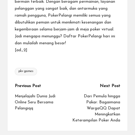
bermain terbaik. Dengan beragam permainan, layanan
pelanggan yang sangat baik, dan antarmuka yang
ramah pengguna, PokerPelangi memiliki semua yang
dibutuhkan pemain untuk menikmati kesenangan dan
kegembiraan selama berjam-jam di meja poker virtual.
Jadi mengapa menunggu? Daftar PokerPelangi hari ini
dan mulailah menang besar!
[ad_2]
Tags:
pkv games
Post
Previous Post
Next Post
navigation
Menjelajahi Dunia Judi
Dari Pemula hingga
Online Seru Bersama
Pakar: Bagaimana
Pelangiqq
WargaQQ Dapat
Meningkatkan
Keterampilan Poker Anda