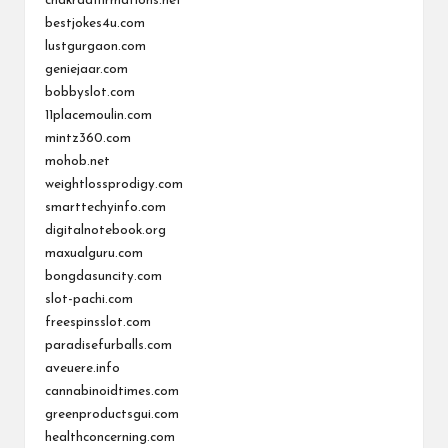
chakraaffirmations.net
bestjokes4u.com
lustgurgaon.com
geniejaar.com
bobbyslot.com
11placemoulin.com
mintz360.com
mohob.net
weightlossprodigy.com
smarttechyinfo.com
digitalnotebook.org
maxualguru.com
bongdasuncity.com
slot-pachi.com
freespinsslot.com
paradisefurballs.com
aveuere.info
cannabinoidtimes.com
greenproductsgui.com
healthconcerning.com