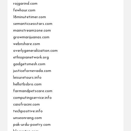
rojgarind.com
fewhour.com
18minutetimer.com
semanticseostars.com
mainstreamzone.com
growmarijuanas.com
webnshare.com
overlygeneralization.com
ethiopianetwork.org
gadgetsmesh.com
justicefornevada.com
leisuretours.info
hellotbsbro.com
farmandpetscare.com
computingservice.info
caiofracini.com
techpositive.info
unseonrang.com
pak-urdu-poetry.com