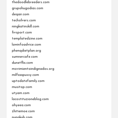
thedoodlebreeders.com
grupohugodias.com
deqair.com
techsilvers.com
ningkatinskill.com
fivsport.com
templatedzine.com
lawinfoadvice.com
phenqdietplan.org
sumnercafe.com
dunetflix.com
movimientoindignados.org
milfxxxpussy.com
uptodatefamily.com
musitop.com
utyam.com
lacostituzioneblog.com
ohyeea.com
zhitiemoe.com
nungkub.com