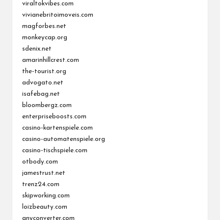
viraltokvibes.com
vivianebritoimoveis.com
magforbes.net
monkeycap.org
sdenix.net
amarinhillcrest.com
the-tourist.org
advogato.net
isafebag.net
bloombergz.com
enterpriseboosts.com
casino-kartenspiele.com
casino-automatenspiele.org
casino-tischspiele.com
otbody.com
jamestrust.net
trenz24.com
skipworking.com
loizbeauty.com
anyconverter.com