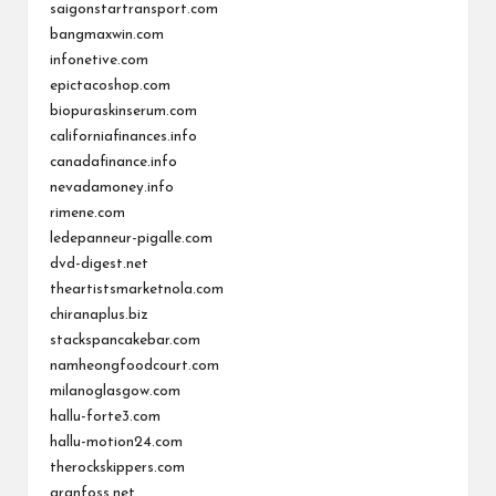
saigonstartransport.com
bangmaxwin.com
infonetive.com
epictacoshop.com
biopuraskinserum.com
californiafinances.info
canadafinance.info
nevadamoney.info
rimene.com
ledepanneur-pigalle.com
dvd-digest.net
theartistsmarketnola.com
chiranaplus.biz
stackspancakebar.com
namheongfoodcourt.com
milanoglasgow.com
hallu-forte3.com
hallu-motion24.com
therockskippers.com
granfoss.net