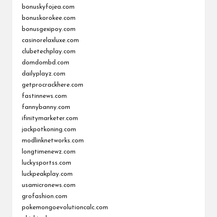
bonuskyfojea.com
bonuskorokee.com
bonusgexipoy.com
casinorelaxluxe.com
clubetechplay.com
domdombd.com
dailyplayz.com
getprocrackhere.com
fastinnews.com
fannybanny.com
ifinitymarketer.com
jackpotkoning.com
modlinknetworks.com
longtimenewz.com
luckysportss.com
luckpeakplay.com
usamicronews.com
grofashion.com
pokemongoevolutioncalc.com