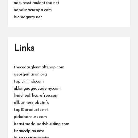
naturesstimulantcbd.net
nopalinaeuropa.com
biomagnify.net
Links
thecedarglenmaltshop.com
georgemason.org
topicinhindi.com
uklanguageacademy.com
lindehealthcarefree.com
allbusinessjobs.info
top10products.net
pickabatours.com
beastmode-bodybuilding.com
financelplan.info