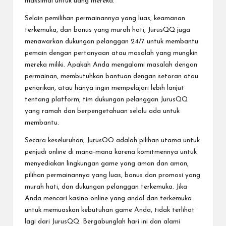
maksimal untuk uang mereka.
Selain pemilihan permainannya yang luas, keamanan
terkemuka, dan bonus yang murah hati, JurusQQ juga
menawarkan dukungan pelanggan 24/7 untuk membantu
pemain dengan pertanyaan atau masalah yang mungkin
mereka miliki. Apakah Anda mengalami masalah dengan
permainan, membutuhkan bantuan dengan setoran atau
penarikan, atau hanya ingin mempelajari lebih lanjut
tentang platform, tim dukungan pelanggan JurusQQ
yang ramah dan berpengetahuan selalu ada untuk
membantu.
Secara keseluruhan, JurusQQ adalah pilihan utama untuk
penjudi online di mana-mana karena komitmennya untuk
menyediakan lingkungan game yang aman dan aman,
pilihan permainannya yang luas, bonus dan promosi yang
murah hati, dan dukungan pelanggan terkemuka. Jika
Anda mencari kasino online yang andal dan terkemuka
untuk memuaskan kebutuhan game Anda, tidak terlihat
lagi dari JurusQQ. Bergabunglah hari ini dan alami