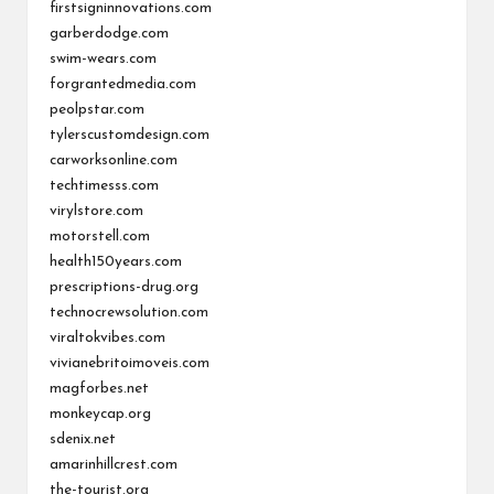
firstsigninnovations.com
garberdodge.com
swim-wears.com
forgrantedmedia.com
peolpstar.com
tylerscustomdesign.com
carworksonline.com
techtimesss.com
virylstore.com
motorstell.com
health150years.com
prescriptions-drug.org
technocrewsolution.com
viraltokvibes.com
vivianebritoimoveis.com
magforbes.net
monkeycap.org
sdenix.net
amarinhillcrest.com
the-tourist.org