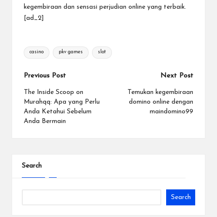
kegembiraan dan sensasi perjudian online yang terbaik.
[ad_2]
Tags:
casino
pkv games
slot
Post
Previous Post
Next Post
navigation
The Inside Scoop on
Temukan kegembiraan
Murahqq: Apa yang Perlu
domino online dengan
Anda Ketahui Sebelum
maindomino99
Anda Bermain
Search
Search