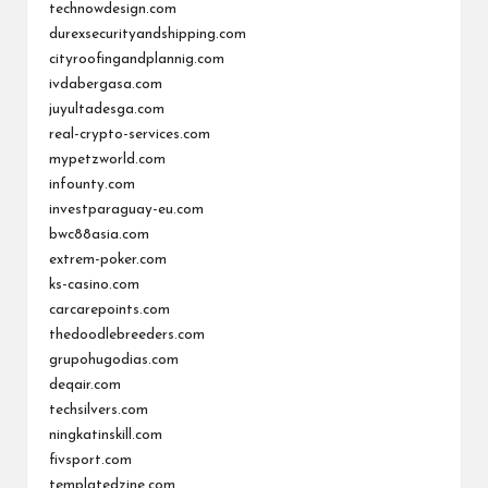
technowdesign.com
durexsecurityandshipping.com
cityroofingandplannig.com
ivdabergasa.com
juyultadesga.com
real-crypto-services.com
mypetzworld.com
infounty.com
investparaguay-eu.com
bwc88asia.com
extrem-poker.com
ks-casino.com
carcarepoints.com
thedoodlebreeders.com
grupohugodias.com
deqair.com
techsilvers.com
ningkatinskill.com
fivsport.com
templatedzine.com