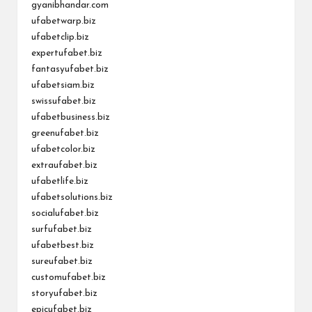
gyanibhandar.com
ufabetwarp.biz
ufabetclip.biz
expertufabet.biz
fantasyufabet.biz
ufabetsiam.biz
swissufabet.biz
ufabetbusiness.biz
greenufabet.biz
ufabetcolor.biz
extraufabet.biz
ufabetlife.biz
ufabetsolutions.biz
socialufabet.biz
surfufabet.biz
ufabetbest.biz
sureufabet.biz
customufabet.biz
storyufabet.biz
epicufabet.biz