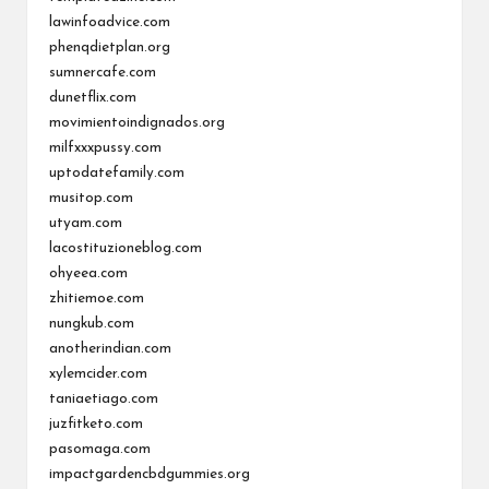
lawinfoadvice.com
phenqdietplan.org
sumnercafe.com
dunetflix.com
movimientoindignados.org
milfxxxpussy.com
uptodatefamily.com
musitop.com
utyam.com
lacostituzioneblog.com
ohyeea.com
zhitiemoe.com
nungkub.com
anotherindian.com
xylemcider.com
taniaetiago.com
juzfitketo.com
pasomaga.com
impactgardencbdgummies.org