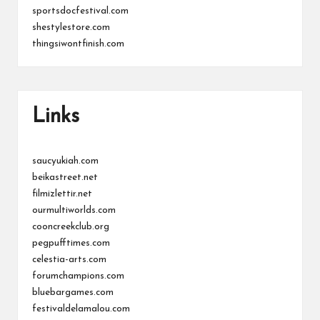
sportsdocfestival.com
shestylestore.com
thingsiwontfinish.com
Links
saucyukiah.com
beikastreet.net
filmizlettir.net
ourmultiworlds.com
cooncreekclub.org
pegpufftimes.com
celestia-arts.com
forumchampions.com
bluebargames.com
festivaldelamalou.com