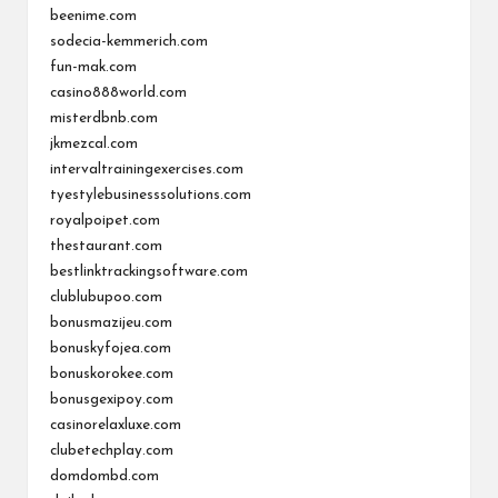
beenime.com
sodecia-kemmerich.com
fun-mak.com
casino888world.com
misterdbnb.com
jkmezcal.com
intervaltrainingexercises.com
tyestylebusinesssolutions.com
royalpoipet.com
thestaurant.com
bestlinktrackingsoftware.com
clublubupoo.com
bonusmazijeu.com
bonuskyfojea.com
bonuskorokee.com
bonusgexipoy.com
casinorelaxluxe.com
clubetechplay.com
domdombd.com