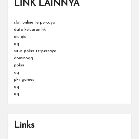
LINK LAINNYA
slot online terpercaya
data keluaran hk
qiu qiu
qq
situs poker terpercaya
dominoqq
poker
qq
pkv games
qq
qq
Links