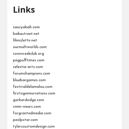
Links
saucyukiah.com
beikastreet.net
filmizlettir.net
ourmultiworlds.com
cooncreekclub.org
pegpufftimes.com
celestia-arts.com
forumchampions.com
bluebargames.com
festivaldelamalou.com
firstsigninnovations.com
garberdodge.com
swim-wears.com
forgrantedmedia.com
peolpstar.com
tylerscustomdesign.com