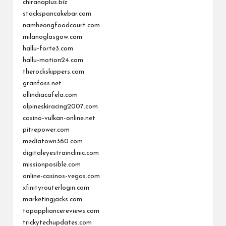
chiranaplus.biz
stackspancakebar.com
namheongfoodcourt.com
milanoglasgow.com
hallu-forte3.com
hallu-motion24.com
therockskippers.com
granfoss.net
allindiacafela.com
alpineskiracing2007.com
casino-vulkan-online.net
pitrepower.com
mediatown360.com
digitaleyestrainclinic.com
missionposible.com
online-casinos-vegas.com
xfinityrouterlogin.com
marketingjacks.com
topappliancereviews.com
trickytechupdates.com