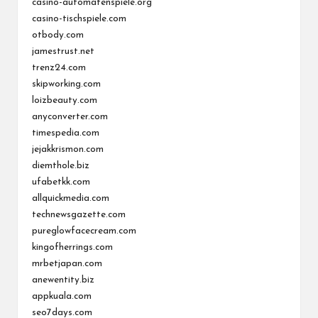
casino-automatenspiele.org
casino-tischspiele.com
otbody.com
jamestrust.net
trenz24.com
skipworking.com
loizbeauty.com
anyconverter.com
timespedia.com
jejakkrismon.com
diemthole.biz
ufabetkk.com
allquickmedia.com
technewsgazette.com
pureglowfacecream.com
kingofherrings.com
mrbetjapan.com
anewentity.biz
appkuala.com
seo7days.com