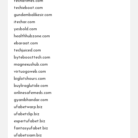
techdtimes.com
techieboot.com
gundembalikesir.com
itechar.com
yesbold.com
healthhubzone.com
ebaraat.com
techjuiced.com
byteboosttech.com
magnexushub.com
virtuogoweb.com
biglotshours.com
buyliraglutide.com
onlinesafemeds.com
gyanibhandar.com
ufabetwarp.biz
ufabetclip.biz
expertufabet.biz
fantasyufabet.biz
ufabetsiam.biz