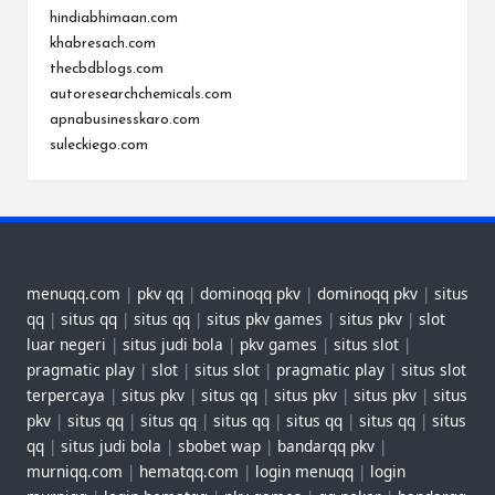
hindiabhimaan.com
khabresach.com
thecbdblogs.com
autoresearchchemicals.com
apnabusinesskaro.com
suleckiego.com
menuqq.com
|
pkv qq
|
dominoqq pkv
|
dominoqq pkv
|
situs
qq
|
situs qq
|
situs qq
|
situs pkv games
|
situs pkv
|
slot
luar negeri
|
situs judi bola
|
pkv games
|
situs slot
|
pragmatic play
|
slot
|
situs slot
|
pragmatic play
|
situs slot
terpercaya
|
situs pkv
|
situs qq
|
situs pkv
|
situs pkv
|
situs
pkv
|
situs qq
|
situs qq
|
situs qq
|
situs qq
|
situs qq
|
situs
qq
|
situs judi bola
|
sbobet wap
|
bandarqq pkv
|
murniqq.com
|
hematqq.com
|
login menuqq
|
login