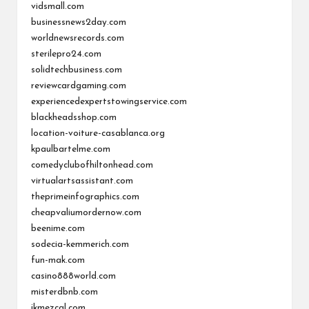
vidsmall.com
businessnews2day.com
worldnewsrecords.com
sterilepro24.com
solidtechbusiness.com
reviewcardgaming.com
experiencedexpertstowingservice.com
blackheadsshop.com
location-voiture-casablanca.org
kpaulbartelme.com
comedyclubofhiltonhead.com
virtualartsassistant.com
theprimeinfographics.com
cheapvaliumordernow.com
beenime.com
sodecia-kemmerich.com
fun-mak.com
casino888world.com
misterdbnb.com
jkmezcal.com