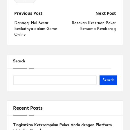
Post
Previous Post
Next Post
navigation
Danaqq: Hal Besar
Rasakan Keseruan Poker
Berikutnya dalam Game
Bersama Kembarqq
Online
Search
Search
Recent Posts
Tingkatkan Keterampilan Poker Anda dengan Platform