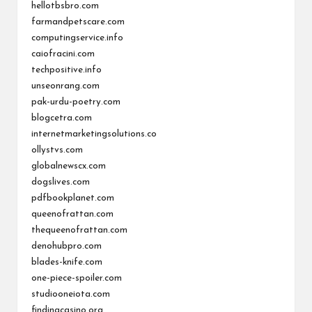
hellotbsbro.com
farmandpetscare.com
computingservice.info
caiofracini.com
techpositive.info
unseonrang.com
pak-urdu-poetry.com
blogcetra.com
internetmarketingsolutions.co
ollystvs.com
globalnewscx.com
dogslives.com
pdfbookplanet.com
queenofrattan.com
thequeenofrattan.com
denohubpro.com
blades-knife.com
one-piece-spoiler.com
studiooneiota.com
findingcasino.org