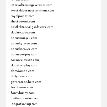
intervaltrainingexercises.com
tyestylebusinesssolutions.com
royalpoipet.com
thestaurant.com
bestlinktrackingsoftware.com
clublubupoo.com
bonusmazijeu.com
bonuskyfojea.com
bonuskorokee.com
bonusgexipoy.com
casinorelaxluxe.com
clubetechplay.com
domdombd.com
dailyplayz.com
getprocrackhere.com
fastinnews.com
fannybanny.com
ifinitymarketer.com
jackpotkoning.com