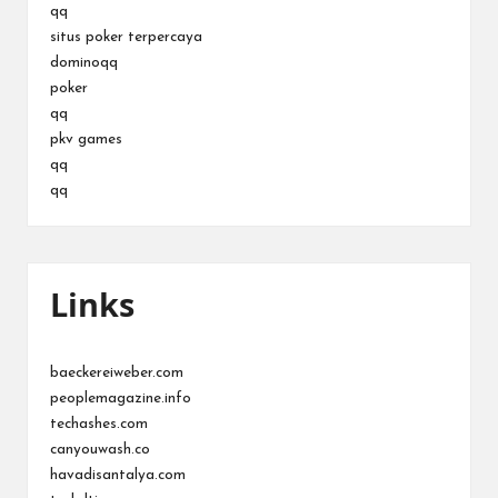
qq
situs poker terpercaya
dominoqq
poker
qq
pkv games
qq
qq
Links
baeckereiweber.com
peoplemagazine.info
techashes.com
canyouwash.co
havadisantalya.com