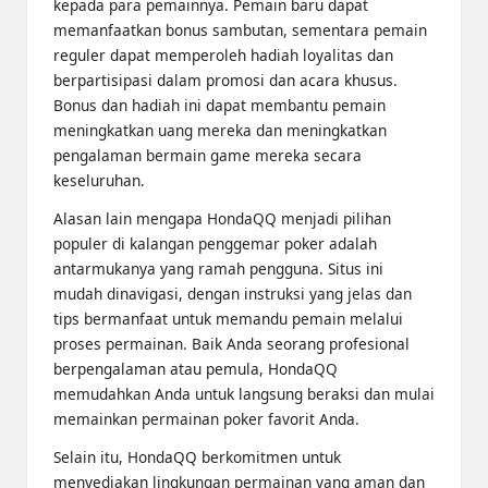
kepada para pemainnya. Pemain baru dapat
memanfaatkan bonus sambutan, sementara pemain
reguler dapat memperoleh hadiah loyalitas dan
berpartisipasi dalam promosi dan acara khusus.
Bonus dan hadiah ini dapat membantu pemain
meningkatkan uang mereka dan meningkatkan
pengalaman bermain game mereka secara
keseluruhan.
Alasan lain mengapa HondaQQ menjadi pilihan
populer di kalangan penggemar poker adalah
antarmukanya yang ramah pengguna. Situs ini
mudah dinavigasi, dengan instruksi yang jelas dan
tips bermanfaat untuk memandu pemain melalui
proses permainan. Baik Anda seorang profesional
berpengalaman atau pemula, HondaQQ
memudahkan Anda untuk langsung beraksi dan mulai
memainkan permainan poker favorit Anda.
Selain itu, HondaQQ berkomitmen untuk
menyediakan lingkungan permainan yang aman dan