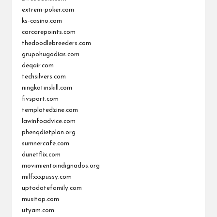
extrem-poker.com
ks-casino.com
carcarepoints.com
thedoodlebreeders.com
grupohugodias.com
deqair.com
techsilvers.com
ningkatinskill.com
fivsport.com
templatedzine.com
lawinfoadvice.com
phenqdietplan.org
sumnercafe.com
dunetflix.com
movimientoindignados.org
milfxxxpussy.com
uptodatefamily.com
musitop.com
utyam.com