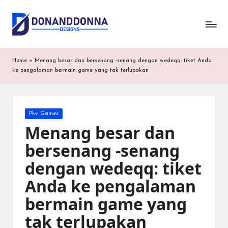
Skip
to
content
Home
»
Menang besar dan bersenang -senang dengan wedeqq: tiket Anda
ke pengalaman bermain game yang tak terlupakan
Posted
Pkv Games
in
Menang besar dan
bersenang -senang
dengan wedeqq: tiket
Anda ke pengalaman
bermain game yang
tak terlupakan