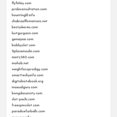
flyfinley.com
prideconsultation.com
hountinglil.info
chakraaffirmations.net
bestjokes4u.com
lustgurgaon.com
geniejaar.com
bobbyslot.com
11placemoulin.com
mintz360.com
mohob.net
weightlossprodigy.com
smarttechyinfo.com
digitalnotebook.org
maxualguru.com
bongdasuncity.com
slot-pachi.com
freespinsslot.com
paradisefurballs.com