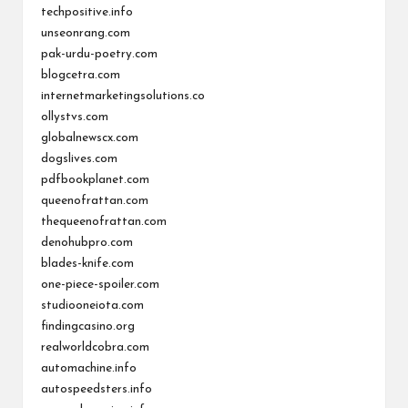
techpositive.info
unseonrang.com
pak-urdu-poetry.com
blogcetra.com
internetmarketingsolutions.co
ollystvs.com
globalnewscx.com
dogslives.com
pdfbookplanet.com
queenofrattan.com
thequeenofrattan.com
denohubpro.com
blades-knife.com
one-piece-spoiler.com
studiooneiota.com
findingcasino.org
realworldcobra.com
automachine.info
autospeedsters.info