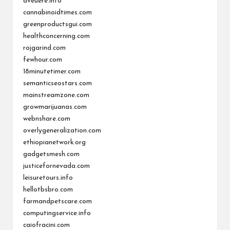
aveuere.info
cannabinoidtimes.com
greenproductsgui.com
healthconcerning.com
rojgarind.com
fewhour.com
18minutetimer.com
semanticseostars.com
mainstreamzone.com
growmarijuanas.com
webnshare.com
overlygeneralization.com
ethiopianetwork.org
gadgetsmesh.com
justicefornevada.com
leisuretours.info
hellotbsbro.com
farmandpetscare.com
computingservice.info
caiofracini.com