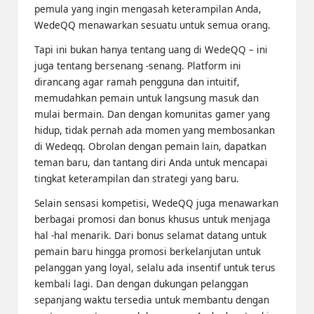
pemula yang ingin mengasah keterampilan Anda,
WedeQQ menawarkan sesuatu untuk semua orang.
Tapi ini bukan hanya tentang uang di WedeQQ – ini
juga tentang bersenang -senang. Platform ini
dirancang agar ramah pengguna dan intuitif,
memudahkan pemain untuk langsung masuk dan
mulai bermain. Dan dengan komunitas gamer yang
hidup, tidak pernah ada momen yang membosankan
di Wedeqq. Obrolan dengan pemain lain, dapatkan
teman baru, dan tantang diri Anda untuk mencapai
tingkat keterampilan dan strategi yang baru.
Selain sensasi kompetisi, WedeQQ juga menawarkan
berbagai promosi dan bonus khusus untuk menjaga
hal -hal menarik. Dari bonus selamat datang untuk
pemain baru hingga promosi berkelanjutan untuk
pelanggan yang loyal, selalu ada insentif untuk terus
kembali lagi. Dan dengan dukungan pelanggan
sepanjang waktu tersedia untuk membantu dengan