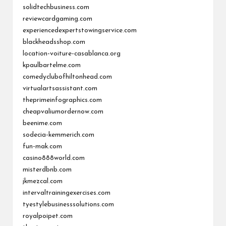
solidtechbusiness.com
reviewcardgaming.com
experiencedexpertstowingservice.com
blackheadsshop.com
location-voiture-casablanca.org
kpaulbartelme.com
comedyclubofhiltonhead.com
virtualartsassistant.com
theprimeinfographics.com
cheapvaliumordernow.com
beenime.com
sodecia-kemmerich.com
fun-mak.com
casino888world.com
misterdbnb.com
jkmezcal.com
intervaltrainingexercises.com
tyestylebusinesssolutions.com
royalpoipet.com