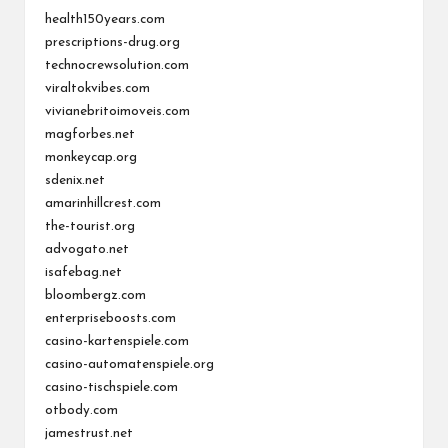
health150years.com
prescriptions-drug.org
technocrewsolution.com
viraltokvibes.com
vivianebritoimoveis.com
magforbes.net
monkeycap.org
sdenix.net
amarinhillcrest.com
the-tourist.org
advogato.net
isafebag.net
bloombergz.com
enterpriseboosts.com
casino-kartenspiele.com
casino-automatenspiele.org
casino-tischspiele.com
otbody.com
jamestrust.net