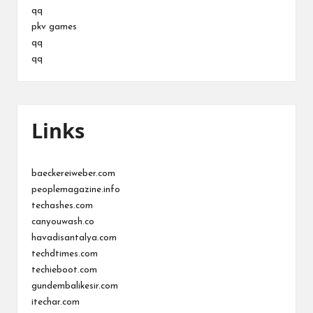
qq
pkv games
qq
qq
Links
baeckereiweber.com
peoplemagazine.info
techashes.com
canyouwash.co
havadisantalya.com
techdtimes.com
techieboot.com
gundembalikesir.com
itechar.com