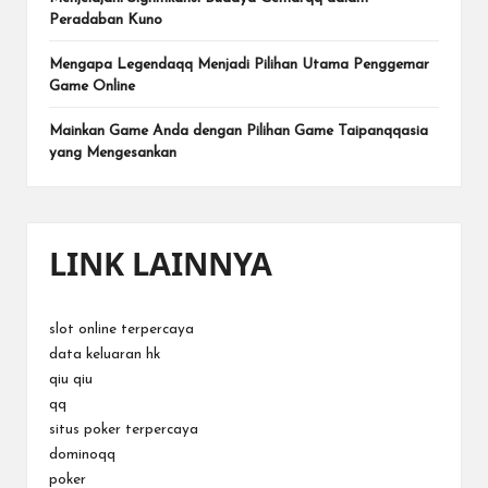
Peradaban Kuno
Mengapa Legendaqq Menjadi Pilihan Utama Penggemar
Game Online
Mainkan Game Anda dengan Pilihan Game Taipanqqasia
yang Mengesankan
LINK LAINNYA
slot online terpercaya
data keluaran hk
qiu qiu
qq
situs poker terpercaya
dominoqq
poker