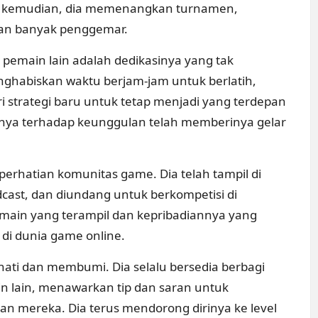
a kemudian, dia memenangkan turnamen,
an banyak penggemar.
emain lain adalah dedikasinya yang tak
nghabiskan waktu berjam-jam untuk berlatih,
 strategi baru untuk tetap menjadi yang terdepan
nya terhadap keunggulan telah memberinya gelar
perhatian komunitas game. Dia telah tampil di
dcast, dan diundang untuk berkompetisi di
main yang terampil dan kepribadiannya yang
 di dunia game online.
ati dan membumi. Dia selalu bersedia berbagi
 lain, menawarkan tip dan saran untuk
 mereka. Dia terus mendorong dirinya ke level