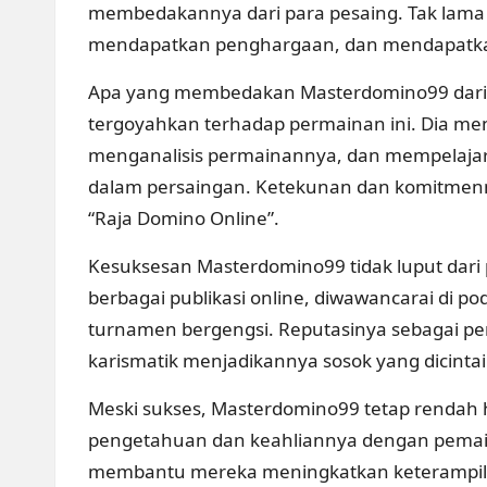
membedakannya dari para pesaing. Tak lam
mendapatkan penghargaan, dan mendapatk
Apa yang membedakan Masterdomino99 dari p
tergoyahkan terhadap permainan ini. Dia me
menganalisis permainannya, dan mempelajari
dalam persaingan. Ketekunan dan komitmen
“Raja Domino Online”.
Kesuksesan Masterdomino99 tidak luput dari 
berbagai publikasi online, diwawancarai di po
turnamen bergengsi. Reputasinya sebagai pe
karismatik menjadikannya sosok yang dicintai
Meski sukses, Masterdomino99 tetap rendah h
pengetahuan dan keahliannya dengan pemain
membantu mereka meningkatkan keterampilan