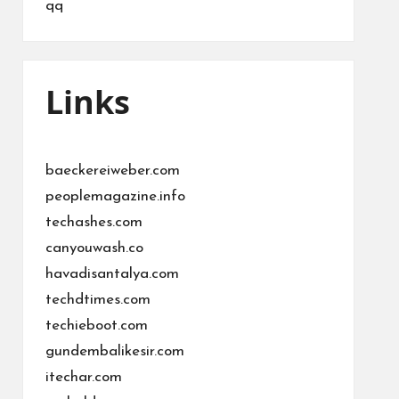
qq
Links
baeckereiweber.com
peoplemagazine.info
techashes.com
canyouwash.co
havadisantalya.com
techdtimes.com
techieboot.com
gundembalikesir.com
itechar.com