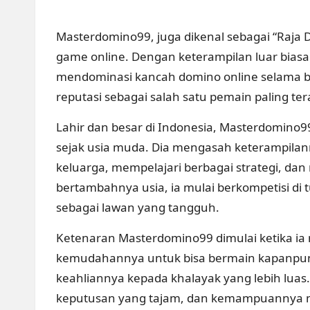
Masterdomino99, juga dikenal sebagai “Raja D
game online. Dengan keterampilan luar biasa 
mendominasi kancah domino online selama
reputasi sebagai salah satu pemain paling te
Lahir dan besar di Indonesia, Masterdomin
sejak usia muda. Dia mengasah keterampil
keluarga, mempelajari berbagai strategi, da
bertambahnya usia, ia mulai berkompetisi di
sebagai lawan yang tangguh.
Ketenaran Masterdomino99 dimulai ketika ia
kemudahannya untuk bisa bermain kapanpu
keahliannya kepada khalayak yang lebih luas
keputusan yang tajam, dan kemampuannya m