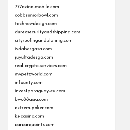
777azino-mobile.com
cobbseniorbowl.com
technowdesign.com
durexsecurityandshipping.com
cityroofingandplannig.com
ivdabergasa.com
juyultadesga.com
real-crypto-services.com
mypetzworld.com
infounty.com
investparaguay-eu.com
bwc88asia.com
extrem-poker.com
ks-casino.com
carcarepoints.com