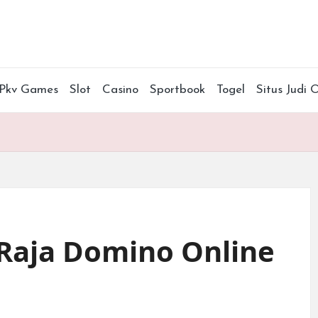
Pkv Games
Slot
Casino
Sportbook
Togel
Situs Judi 
Raja Domino Online