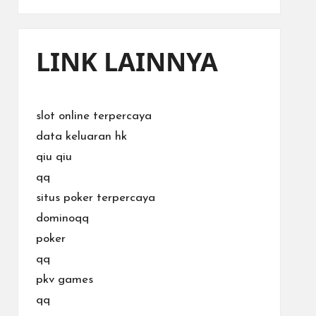
LINK LAINNYA
slot online terpercaya
data keluaran hk
qiu qiu
qq
situs poker terpercaya
dominoqq
poker
qq
pkv games
qq