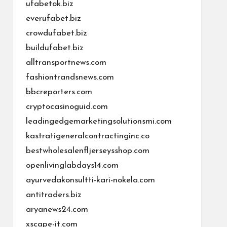
ufabetok.biz
everufabet.biz
crowdufabet.biz
buildufabet.biz
alltransportnews.com
fashiontrandsnews.com
bbcreporters.com
cryptocasinoguid.com
leadingedgemarketingsolutionsmi.com
kastratigeneralcontractinginc.co
bestwholesalenfljerseysshop.com
openlivinglabdays14.com
ayurvedakonsultti-kari-nokela.com
antitraders.biz
aryanews24.com
xscape-it.com