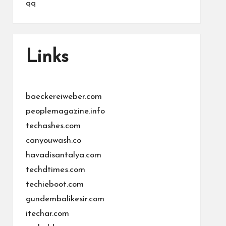
qq
Links
baeckereiweber.com
peoplemagazine.info
techashes.com
canyouwash.co
havadisantalya.com
techdtimes.com
techieboot.com
gundembalikesir.com
itechar.com