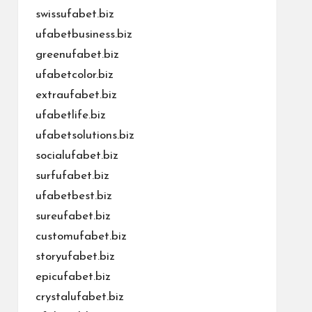
swissufabet.biz
ufabetbusiness.biz
greenufabet.biz
ufabetcolor.biz
extraufabet.biz
ufabetlife.biz
ufabetsolutions.biz
socialufabet.biz
surfufabet.biz
ufabetbest.biz
sureufabet.biz
customufabet.biz
storyufabet.biz
epicufabet.biz
crystalufabet.biz