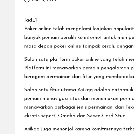
April 8, 2026
[ad_1]
Poker online telah mengalami lonjakan popular
banyak pemain beralih ke internet untuk memper
masa depan poker online tampak cerah, dengan
Salah satu platform poker online yang telah mem
Platform ini menawarkan pemain pengalaman po
beragam permainan dan fitur yang membedakanny
Salah satu fitur utama Asikqq adalah antarm
pemain menavigasi situs dan menemukan permain
menawarkan berbagai jenis permainan, dari Texa
eksotis seperti Omaha dan Seven-Card Stud.
Asikqq juga menonjol karena komitmennya terh