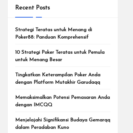
Recent Posts
Strategi Teratas untuk Menang di
Poker88: Panduan Komprehensif
10 Strategi Poker Teratas untuk Pemula
untuk Menang Besar
Tingkatkan Keterampilan Poker Anda
dengan Platform Mutakhir Garudaqq
Memaksimalkan Potensi Pemasaran Anda
dengan IMCQQ
Menjelajahi Signifikansi Budaya Gemarqq
dalam Peradaban Kuno