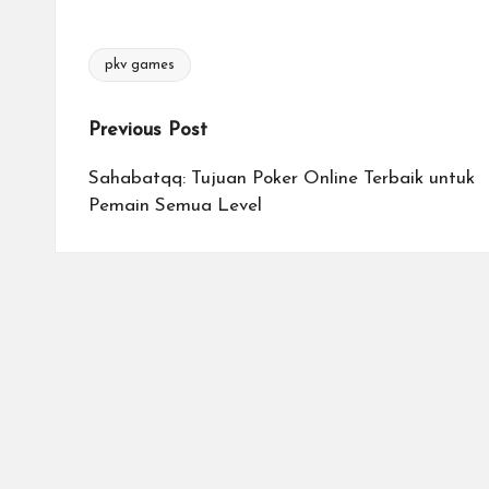
pkv games
Tags:
Post
Previous Post
navigation
Sahabatqq: Tujuan Poker Online Terbaik untuk
Pemain Semua Level