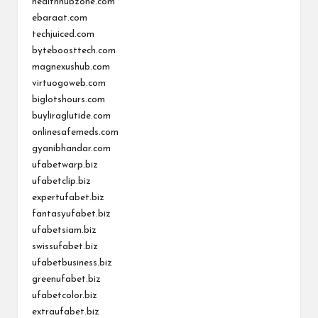
healthhubzone.com
ebaraat.com
techjuiced.com
byteboosttech.com
magnexushub.com
virtuogoweb.com
biglotshours.com
buyliraglutide.com
onlinesafemeds.com
gyanibhandar.com
ufabetwarp.biz
ufabetclip.biz
expertufabet.biz
fantasyufabet.biz
ufabetsiam.biz
swissufabet.biz
ufabetbusiness.biz
greenufabet.biz
ufabetcolor.biz
extraufabet.biz