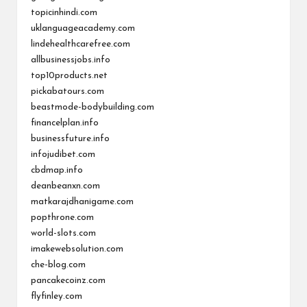
topicinhindi.com
uklanguageacademy.com
lindehealthcarefree.com
allbusinessjobs.info
top10products.net
pickabatours.com
beastmode-bodybuilding.com
financelplan.info
businessfuture.info
infojudibet.com
cbdmap.info
deanbeanxn.com
matkarajdhanigame.com
popthrone.com
world-slots.com
imakewebsolution.com
che-blog.com
pancakecoinz.com
flyfinley.com