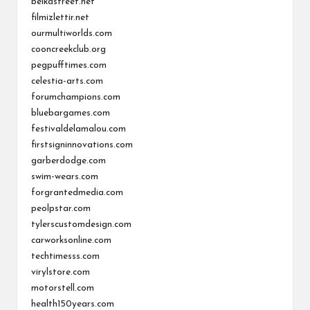
beikastreet.net
filmizlettir.net
ourmultiworlds.com
cooncreekclub.org
pegpufftimes.com
celestia-arts.com
forumchampions.com
bluebargames.com
festivaldelamalou.com
firstsigninnovations.com
garberdodge.com
swim-wears.com
forgrantedmedia.com
peolpstar.com
tylerscustomdesign.com
carworksonline.com
techtimesss.com
virylstore.com
motorstell.com
health150years.com