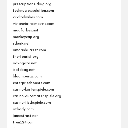
prescriptions-drug.org
technocrewsolution.com
viraltokvibes.com
vivianebritoimoveis.com
magforbes.net
monkeycap.org
sdenix.net
amarinhillcrest.com
the-tourist.org
advogato.net
isafebag.net
bloombergz.com
enterpriseboosts.com
casino-kartenspiele.com
casino-automatenspiele.org
casino-tischspiele.com
otbody.com
jamestrust.net
trenz24.com