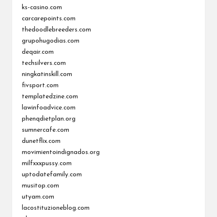
ks-casino.com
carcarepoints.com
thedoodlebreeders.com
grupohugodias.com
deqair.com
techsilvers.com
ningkatinskill.com
fivsport.com
templatedzine.com
lawinfoadvice.com
phenqdietplan.org
sumnercafe.com
dunetflix.com
movimientoindignados.org
milfxxxpussy.com
uptodatefamily.com
musitop.com
utyam.com
lacostituzioneblog.com