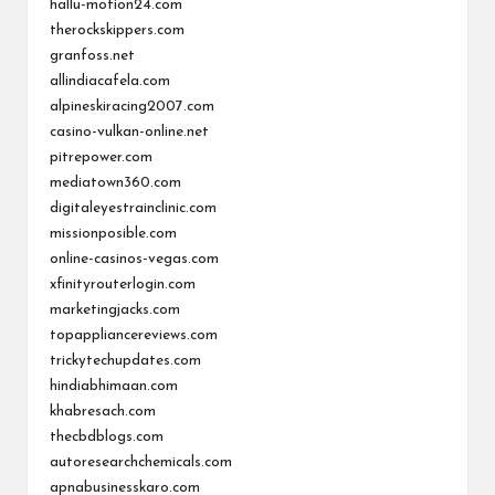
hallu-motion24.com
therockskippers.com
granfoss.net
allindiacafela.com
alpineskiracing2007.com
casino-vulkan-online.net
pitrepower.com
mediatown360.com
digitaleyestrainclinic.com
missionposible.com
online-casinos-vegas.com
xfinityrouterlogin.com
marketingjacks.com
topappliancereviews.com
trickytechupdates.com
hindiabhimaan.com
khabresach.com
thecbdblogs.com
autoresearchchemicals.com
apnabusinesskaro.com