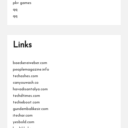
pkv games
qq
qq
Links
baeckereiweber.com
peoplemagazine.info
techashes.com
canyouwash.co
havadisantalya.com
techdtimes.com
techieboot.com
gundembalikesir.com
itechar.com
yesbold.com