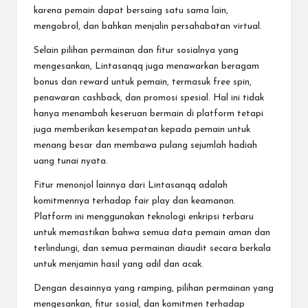
karena pemain dapat bersaing satu sama lain,
mengobrol, dan bahkan menjalin persahabatan virtual.
Selain pilihan permainan dan fitur sosialnya yang
mengesankan, Lintasanqq juga menawarkan beragam
bonus dan reward untuk pemain, termasuk free spin,
penawaran cashback, dan promosi spesial. Hal ini tidak
hanya menambah keseruan bermain di platform tetapi
juga memberikan kesempatan kepada pemain untuk
menang besar dan membawa pulang sejumlah hadiah
uang tunai nyata.
Fitur menonjol lainnya dari Lintasanqq adalah
komitmennya terhadap fair play dan keamanan.
Platform ini menggunakan teknologi enkripsi terbaru
untuk memastikan bahwa semua data pemain aman dan
terlindungi, dan semua permainan diaudit secara berkala
untuk menjamin hasil yang adil dan acak.
Dengan desainnya yang ramping, pilihan permainan yang
mengesankan, fitur sosial, dan komitmen terhadap