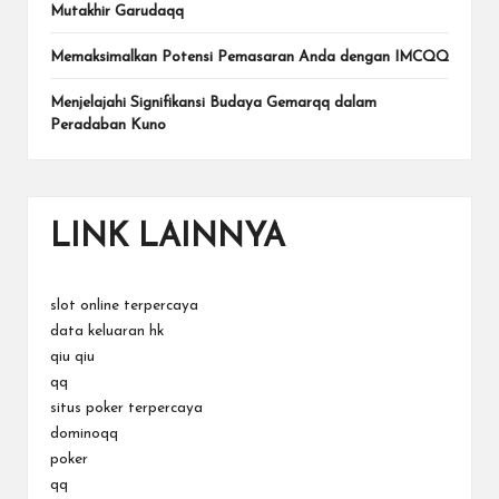
Mutakhir Garudaqq
Memaksimalkan Potensi Pemasaran Anda dengan IMCQQ
Menjelajahi Signifikansi Budaya Gemarqq dalam
Peradaban Kuno
LINK LAINNYA
slot online terpercaya
data keluaran hk
qiu qiu
qq
situs poker terpercaya
dominoqq
poker
qq