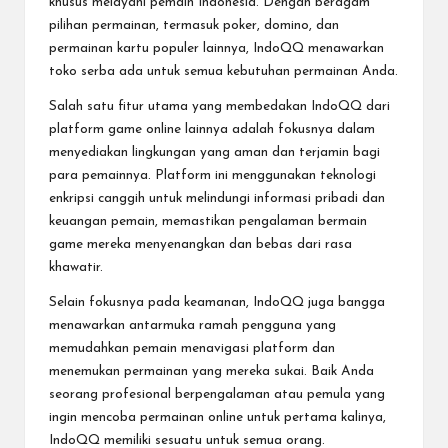
khusus melayani pemain Indonesia. Dengan beragam
pilihan permainan, termasuk poker, domino, dan
permainan kartu populer lainnya, IndoQQ menawarkan
toko serba ada untuk semua kebutuhan permainan Anda.
Salah satu fitur utama yang membedakan IndoQQ dari
platform game online lainnya adalah fokusnya dalam
menyediakan lingkungan yang aman dan terjamin bagi
para pemainnya. Platform ini menggunakan teknologi
enkripsi canggih untuk melindungi informasi pribadi dan
keuangan pemain, memastikan pengalaman bermain
game mereka menyenangkan dan bebas dari rasa
khawatir.
Selain fokusnya pada keamanan, IndoQQ juga bangga
menawarkan antarmuka ramah pengguna yang
memudahkan pemain menavigasi platform dan
menemukan permainan yang mereka sukai. Baik Anda
seorang profesional berpengalaman atau pemula yang
ingin mencoba permainan online untuk pertama kalinya,
IndoQQ memiliki sesuatu untuk semua orang.