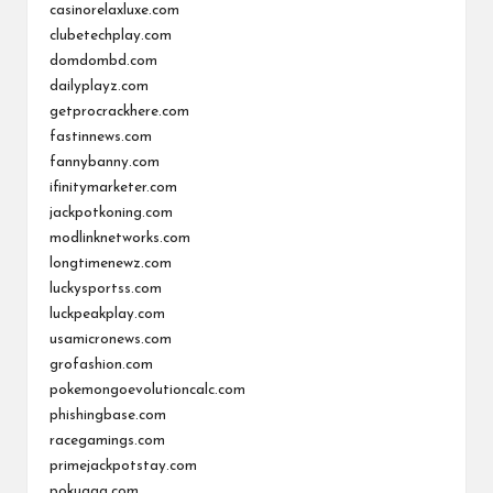
casinorelaxluxe.com
clubetechplay.com
domdombd.com
dailyplayz.com
getprocrackhere.com
fastinnews.com
fannybanny.com
ifinitymarketer.com
jackpotkoning.com
modlinknetworks.com
longtimenewz.com
luckysportss.com
luckpeakplay.com
usamicronews.com
grofashion.com
pokemongoevolutioncalc.com
phishingbase.com
racegamings.com
primejackpotstay.com
pokugaa.com