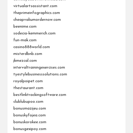
virtualartsassistant.com
theprimeinfographics.com
cheapvaliumordernow.com
beenime.com
sodecia-kemmerich.com
fun-mak.com
casino888world.com
misterdbnb.com
jkmezcal.com
intervaltrainingexercises.com
tyestylebusinesssolutions.com
royalpoipet.com
thestaurant.com
bestlinktrackingsoftware.com
clublubupoo.com
bonusmazijeu.com
bonuskyfojea.com
bonuskorokee.com
bonusgexipoy.com