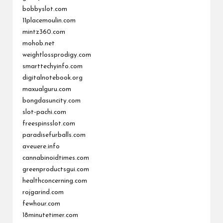
bobbyslot.com
11placemoulin.com
mintz360.com
mohob.net
weightlossprodigy.com
smarttechyinfo.com
digitalnotebook.org
maxualguru.com
bongdasuncity.com
slot-pachi.com
freespinsslot.com
paradisefurballs.com
aveuere.info
cannabinoidtimes.com
greenproductsgui.com
healthconcerning.com
rojgarind.com
fewhour.com
18minutetimer.com