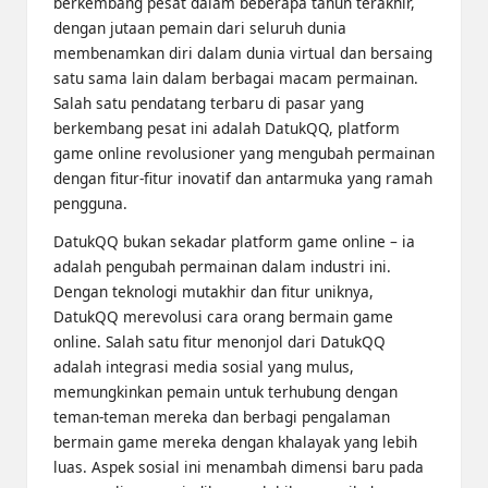
berkembang pesat dalam beberapa tahun terakhir,
dengan jutaan pemain dari seluruh dunia
membenamkan diri dalam dunia virtual dan bersaing
satu sama lain dalam berbagai macam permainan.
Salah satu pendatang terbaru di pasar yang
berkembang pesat ini adalah DatukQQ, platform
game online revolusioner yang mengubah permainan
dengan fitur-fitur inovatif dan antarmuka yang ramah
pengguna.
DatukQQ bukan sekadar platform game online – ia
adalah pengubah permainan dalam industri ini.
Dengan teknologi mutakhir dan fitur uniknya,
DatukQQ merevolusi cara orang bermain game
online. Salah satu fitur menonjol dari DatukQQ
adalah integrasi media sosial yang mulus,
memungkinkan pemain untuk terhubung dengan
teman-teman mereka dan berbagi pengalaman
bermain game mereka dengan khalayak yang lebih
luas. Aspek sosial ini menambah dimensi baru pada