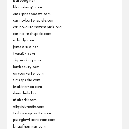
isafebag.net
bloombergz.com
enterpriseboosts.com
casino-kartenspiele.com
casino-automatenspiele.org
casino-tischspiele.com
otbody.com
jamestrust.net
trenz24.com
skipworking.com
loizbeauty.com
anyconverter.com
timespedia.com
jejakkrismon.com
diemthole.biz
ufabetkk.com
allquickmedia.com
technewsgazette.com
pureglowfacecream.com
kingofherrings.com