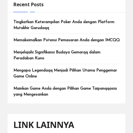
Recent Posts
Tingkatkan Keterampilan Poker Anda dengan Platform
Mutakhir Garudaqq
Memaksimalkan Potensi Pemasaran Anda dengan IMCQQ
Menjelajahi Signifikansi Budaya Gemarqq dalam
Peradaban Kuno
Mengapa Legendaqq Menjadi Pilihan Utama Penggemar
Game Online
Mainkan Game Anda dengan Pilihan Game Taipanqqasia
yang Mengesankan
LINK LAINNYA