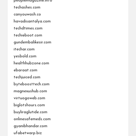
peoplemagazine.info
techashes.com
canyouwash.co
havadisantalya.com
techdtimes.com
techieboot.com
gundembalikesir.com
itechar.com
yesbold.com
healthhubzone.com
ebaraat.com
techjuiced.com
byteboosttech.com
magnexushub.com
virtuogoweb.com
biglotshours.com
buyliraglutide.com
onlinesafemeds.com
gyanibhandar.com
ufabetwarp.biz