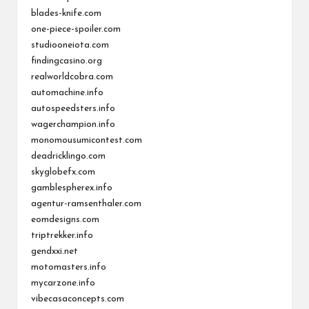
blades-knife.com
one-piece-spoiler.com
studiooneiota.com
findingcasino.org
realworldcobra.com
automachine.info
autospeedsters.info
wagerchampion.info
monomousumicontest.com
deadricklingo.com
skyglobefx.com
gamblespherex.info
agentur-ramsenthaler.com
eomdesigns.com
triptrekker.info
gendxxi.net
motomasters.info
mycarzone.info
vibecasaconcepts.com