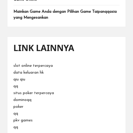
Mainkan Game Anda dengan Pilihan Game Taipanqqasia
yang Mengesankan
LINK LAINNYA
slot online terpercaya
data keluaran hk
qiu qiu
qq
situs poker terpercaya
dominoqq
poker
qq
pkv games
qq