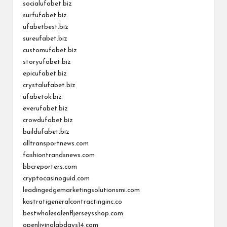
socialufabet.biz
surfufabet.biz
ufabetbest.biz
sureufabet.biz
customufabet.biz
storyufabet.biz
epicufabet.biz
crystalufabet.biz
ufabetok.biz
everufabet.biz
crowdufabet.biz
buildufabet.biz
alltransportnews.com
fashiontrandsnews.com
bbcreporters.com
cryptocasinoguid.com
leadingedgemarketingsolutionsmi.com
kastratigeneralcontractinginc.co
bestwholesalenfljerseysshop.com
openlivinglabdays14.com