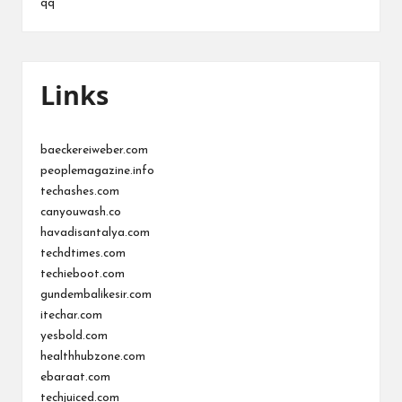
qq
Links
baeckereiweber.com
peoplemagazine.info
techashes.com
canyouwash.co
havadisantalya.com
techdtimes.com
techieboot.com
gundembalikesir.com
itechar.com
yesbold.com
healthhubzone.com
ebaraat.com
techjuiced.com