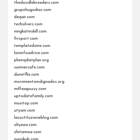
thedoodlebreeders.com
grupohugodias.com
deqair.com
techsilvers.com
ningkatinskill.com
fivsport.com
templatedzine.com
lawinfoadvice.com
phenqdietplan.org
sumnercafe.com
dunetflix.com
movimientoindignados.org
milfxxxpussy.com
uptodatefamily.com
musitop.com
utyam.com
lacostituzioneblog.com
ohyeea.com
zhitiemoe.com
nungkub.com