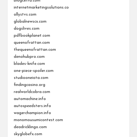
blogcetra.com
internetmarketingsolutions.co
ollystvs.com
globalnewscx.com
dogslives.com
pdfbookplanet.com
queenofrattan.com
thequeenofrattan.com
denohubpro.com
blades-knife.com
one-piece-spoiler.com
studiooneiota.com
findingcasino.org
realworldcobra.com
automachine.info
autospeedsters.info
wagerchampion.info
monomousumicontest.com
deadricklingo.com
skyglobefx.com