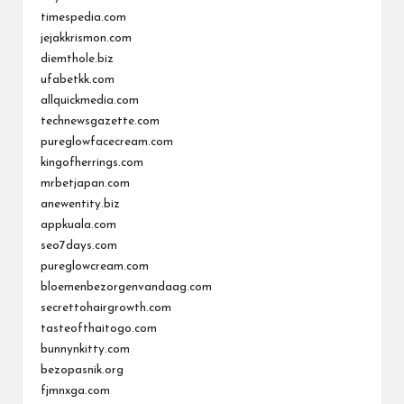
timespedia.com
jejakkrismon.com
diemthole.biz
ufabetkk.com
allquickmedia.com
technewsgazette.com
pureglowfacecream.com
kingofherrings.com
mrbetjapan.com
anewentity.biz
appkuala.com
seo7days.com
pureglowcream.com
bloemenbezorgenvandaag.com
secrettohairgrowth.com
tasteofthaitogo.com
bunnynkitty.com
bezopasnik.org
fjmnxga.com