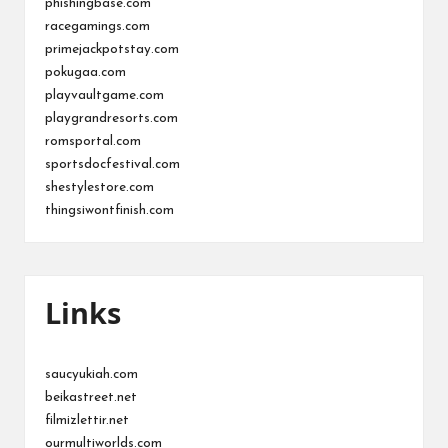
phishingbase.com
racegamings.com
primejackpotstay.com
pokugaa.com
playvaultgame.com
playgrandresorts.com
romsportal.com
sportsdocfestival.com
shestylestore.com
thingsiwontfinish.com
Links
saucyukiah.com
beikastreet.net
filmizlettir.net
ourmultiworlds.com