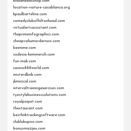
blackheadsshop.com
location-voiture-casablanca.org
kpaulbartelme.com
comedyclubofhiltonhead.com
virtualartsassistant.com
theprimeinfographics.com
cheapvaliumordernow.com
beenime.com
sodecia-kemmerich.com
fun-mak.com
casino888world.com
misterdbnb.com
jkmezcal.com
intervaltrainingexercises.com
tyestylebusinesssolutions.com
royalpoipet.com
thestaurant.com
bestlinktrackingsoftware.com
clublubupoo.com
bonusmazijeu.com