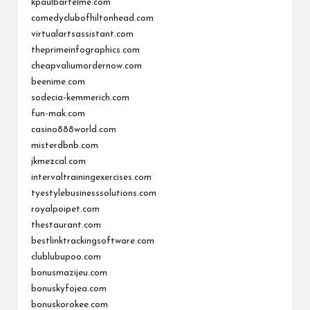
kpaulbartelme.com
comedyclubofhiltonhead.com
virtualartsassistant.com
theprimeinfographics.com
cheapvaliumordernow.com
beenime.com
sodecia-kemmerich.com
fun-mak.com
casino888world.com
misterdbnb.com
jkmezcal.com
intervaltrainingexercises.com
tyestylebusinesssolutions.com
royalpoipet.com
thestaurant.com
bestlinktrackingsoftware.com
clublubupoo.com
bonusmazijeu.com
bonuskyfojea.com
bonuskorokee.com