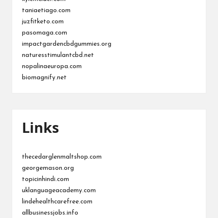
taniaetiago.com
juzfitketo.com
pasomaga.com
impactgardencbdgummies.org
naturesstimulantcbd.net
nopalinaeuropa.com
biomagnify.net
Links
thecedarglenmaltshop.com
georgemason.org
topicinhindi.com
uklanguageacademy.com
lindehealthcarefree.com
allbusinessjobs.info