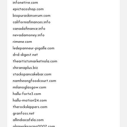
infonetive.com
epictacoshop.com
biopuraskinserum.com
californiafinances.info
canadafinance.info
nevadamoney.info
rimene.com
ledepanneur-pigalle.com
dvd-digest.net
theartistsmarketnola.com
chiranaplus.biz
stackspancakebar.com
namheongfoodcourt.com
milanoglasgow.com
hallu-forte3.com
hallu-motion24.com
therockskippers.com
granfoss.net
allindiacafela.com
alpineskiracing2007.com