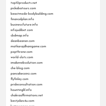
top10products.net
pickabatours.com
beastmode-bodybuilding.com
financelplan.info
businessfuture.info
infojudibet.com
cbdmap.info
deanbeanxn.com
matkarajdhanigame.com
popthrone.com
world-slots.com
imakewebsolution.com
che-blog.com
pancakecoinz.com
flyfinley.com
prideconsultation.com
hountinglil.info
chakraaffirmations.net
bestjokes4u.com