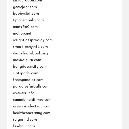
lustgurgaon.com
geniejaar.com
bobbyslot.com
11placemoulin.com
mintz360.com
mohob.net
weightlossprodigy.com
smarttechyinfo.com
digitalnotebook.org
maxualguru.com
bongdasuncity.com
slot-pachi.com
freespinsslot.com
paradisefurballs.com
aveuere.info
cannabinoidtimes.com
greenproductsgui.com
healthconcerning.com
rojgarind.com
fewhour.com