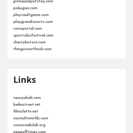
primejackpotstay.com
pokugaa.com
playvaultgame.com
playgrandresorts.com
romsportal.com
sportsdocfestival.com
shestylestore.com
thingsiwontfinish.com
Links
saucyukiah.com
beikastreet.net
filmizlettir.net
ourmultiworlds.com
cooncreekclub.org
pegpufftimes.com