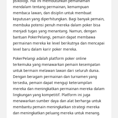
psikologi. Hal ini membutuhkan pemahaman
mendalam tentang permainan, kemampuan
membaca lawan, dan disiplin untuk membuat
keputusan yang diperhitungkan. Bagi banyak pemain,
membuka potensi penuh mereka dalam poker bisa
menjadi tugas yang menantang. Namun, dengan
bantuan PokerPelangi, pemain dapat membawa
permainan mereka ke level berikutnya dan mencapai
level baru dalam karir poker mereka.
PokerPelangi adalah platform poker online
terkemuka yang menawarkan pemain kesempatan
untuk bermain melawan lawan dari seluruh dunia.
Dengan beragam permainan dan turnamen yang
tersedia, pemain dapat menguji keterampilan
mereka dan meningkatkan permainan mereka dalam
lingkungan yang kompetitif. Platform ini juga
menawarkan sumber daya dan alat berharga untuk
membantu pemain meningkatkan strategi mereka
dan meningkatkan peluang mereka untuk menang.