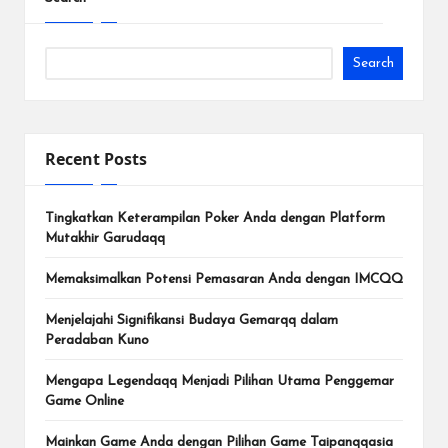
Search
Recent Posts
Tingkatkan Keterampilan Poker Anda dengan Platform
Mutakhir Garudaqq
Memaksimalkan Potensi Pemasaran Anda dengan IMCQQ
Menjelajahi Signifikansi Budaya Gemarqq dalam
Peradaban Kuno
Mengapa Legendaqq Menjadi Pilihan Utama Penggemar
Game Online
Mainkan Game Anda dengan Pilihan Game Taipanqqasia