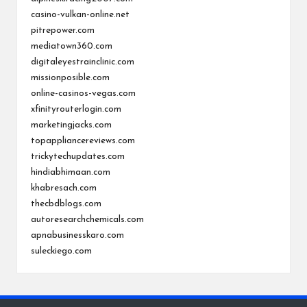
casino-vulkan-online.net
pitrepower.com
mediatown360.com
digitaleyestrainclinic.com
missionposible.com
online-casinos-vegas.com
xfinityrouterlogin.com
marketingjacks.com
topappliancereviews.com
trickytechupdates.com
hindiabhimaan.com
khabresach.com
thecbdblogs.com
autoresearchchemicals.com
apnabusinesskaro.com
suleckiego.com