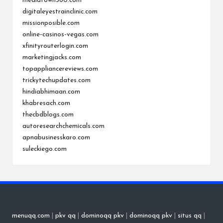
mediatown360.com
digitaleyestrainclinic.com
missionposible.com
online-casinos-vegas.com
xfinityrouterlogin.com
marketingjacks.com
topappliancereviews.com
trickytechupdates.com
hindiabhimaan.com
khabresach.com
thecbdblogs.com
autoresearchchemicals.com
apnabusinesskaro.com
suleckiego.com
menuqq.com
|
pkv qq
|
dominoqq pkv
|
dominoqq pkv
|
situs qq
|