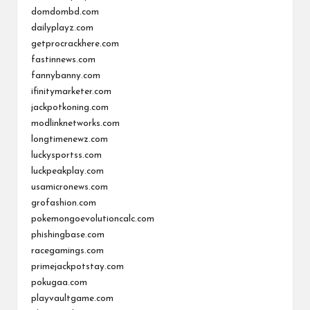
domdombd.com
dailyplayz.com
getprocrackhere.com
fastinnews.com
fannybanny.com
ifinitymarketer.com
jackpotkoning.com
modlinknetworks.com
longtimenewz.com
luckysportss.com
luckpeakplay.com
usamicronews.com
grofashion.com
pokemongoevolutioncalc.com
phishingbase.com
racegamings.com
primejackpotstay.com
pokugaa.com
playvaultgame.com