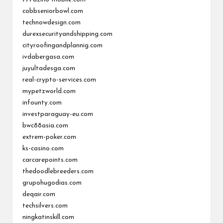
cobbseniorbowl.com
technowdesign.com
durexsecurityandshipping.com
cityroofingandplannig.com
ivdabergasa.com
juyultadesga.com
real-crypto-services.com
mypetzworld.com
infounty.com
investparaguay-eu.com
bwc88asia.com
extrem-poker.com
ks-casino.com
carcarepoints.com
thedoodlebreeders.com
grupohugodias.com
deqair.com
techsilvers.com
ningkatinskill.com