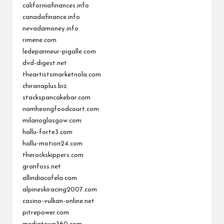
californiafinances.info
canadafinance.info
nevadamoney.info
rimene.com
ledepanneur-pigalle.com
dvd-digest.net
theartistsmarketnola.com
chiranaplus.biz
stackspancakebar.com
namheongfoodcourt.com
milanoglasgow.com
hallu-forte3.com
hallu-motion24.com
therockskippers.com
granfoss.net
allindiacafela.com
alpineskiracing2007.com
casino-vulkan-online.net
pitrepower.com