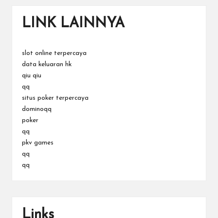
LINK LAINNYA
slot online terpercaya
data keluaran hk
qiu qiu
qq
situs poker terpercaya
dominoqq
poker
qq
pkv games
qq
qq
Links