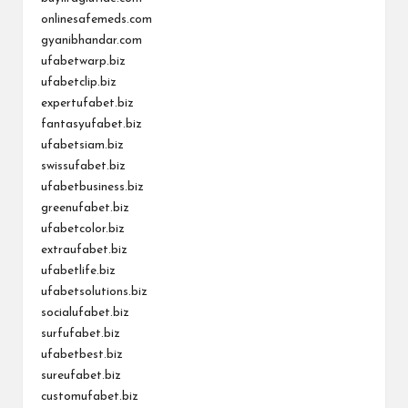
onlinesafemeds.com
gyanibhandar.com
ufabetwarp.biz
ufabetclip.biz
expertufabet.biz
fantasyufabet.biz
ufabetsiam.biz
swissufabet.biz
ufabetbusiness.biz
greenufabet.biz
ufabetcolor.biz
extraufabet.biz
ufabetlife.biz
ufabetsolutions.biz
socialufabet.biz
surfufabet.biz
ufabetbest.biz
sureufabet.biz
customufabet.biz