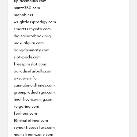
11placemoulin.com
mintz360.com
mohob.net
weightlossprodigy.com
smarttechyinfo.com
digitalnotebook.org
maxualguru.com
bongdasuncity.com
slot-pachi.com
freespinsslot.com
paradisefurballs.com
aveuere.info
cannabinoidtimes.com
greenproductsgui.com
healthconcerning.com
rojgarind.com
fewhour.com
18minutetimer.com
semanticseostars.com
mainstreamzone.com