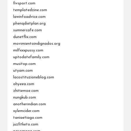
fivsport.com
templatedzine.com
lawinfoadvice.com
phenqdietplan.org
sumnercafe.com
dunetflix.com
movimientoindignados.org
milfxxxpussy.com
uptodatefamily.com
musitop.com
utyam.com
lacostituzioneblog.com
ohyeea.com
zhitiemoe.com
nungkub.com
anotherindian.com
xylemcider.com
taniaetiago.com
juzfitketo.com