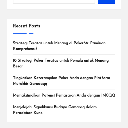
Recent Posts
Strategi Teratas untuk Menang di Poker88: Panduan
Komprehensif
10 Strategi Poker Teratas untuk Pemula untuk Menang
Besar
Tingkatkan Keterampilan Poker Anda dengan Platform
Mutakhir Garudaqq
Memaksimalkan Potensi Pemasaran Anda dengan IMCQQ
Menjelajahi Signifikansi Budaya Gemarqq dalam
Peradaban Kuno