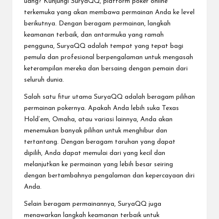
uang? Kunjungi SuryaQQ, platform poker online
terkemuka yang akan membawa permainan Anda ke level
berikutnya. Dengan beragam permainan, langkah
keamanan terbaik, dan antarmuka yang ramah
pengguna, SuryaQQ adalah tempat yang tepat bagi
pemula dan profesional berpengalaman untuk mengasah
keterampilan mereka dan bersaing dengan pemain dari
seluruh dunia.
Salah satu fitur utama SuryaQQ adalah beragam pilihan
permainan pokernya. Apakah Anda lebih suka Texas
Hold’em, Omaha, atau variasi lainnya, Anda akan
menemukan banyak pilihan untuk menghibur dan
tertantang. Dengan beragam taruhan yang dapat
dipilih, Anda dapat memulai dari yang kecil dan
melanjutkan ke permainan yang lebih besar seiring
dengan bertambahnya pengalaman dan kepercayaan diri
Anda.
Selain beragam permainannya, SuryaQQ juga
menawarkan langkah keamanan terbaik untuk