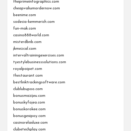
theprimeinfographics.com
cheapvaliumordernow.com
beenime.com
sodecia-kemmerich.com
fun-mak.com
casino888world.com
misterdbnb.com
jkmezcal.com
intervaltrainingexercises.com
tyestylebusinesssolutions.com
royalpoipet.com
thestaurant.com
bestlinktrackingsoftware.com
clublubupoo.com
bonusmazijeu.com
bonuskyfojea.com
bonuskorokee.com
bonusgexipoy.com
casinorelaxluxe.com
clubetechplay.com