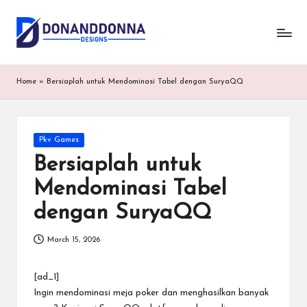
Skip
to
content
Home
»
Bersiaplah untuk Mendominasi Tabel dengan SuryaQQ
Posted
Pkv Games
in
Bersiaplah untuk
Mendominasi Tabel
dengan SuryaQQ
March 15, 2026
[ad_1]
Ingin mendominasi meja poker dan menghasilkan banyak