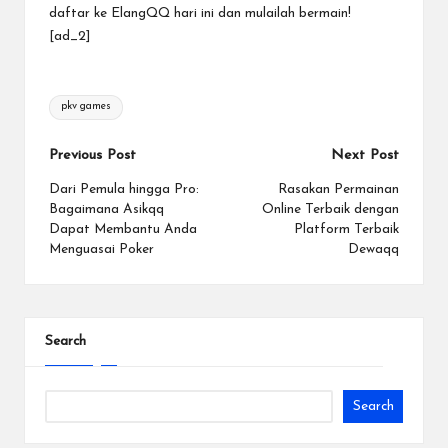
daftar ke ElangQQ hari ini dan mulailah bermain!
[ad_2]
Tags:
pkv games
Post
Previous Post
Next Post
navigation
Dari Pemula hingga Pro:
Rasakan Permainan
Bagaimana Asikqq
Online Terbaik dengan
Dapat Membantu Anda
Platform Terbaik
Menguasai Poker
Dewaqq
Search
Search