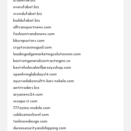
ufabetok.biz
everufabet.biz
crowdufabet.biz
buildufabet.biz
alltransportnews.com
fashiontrandsnews.com
bbcreporters.com
cryptocasinoguid.com
leadingedgemarketingsolutionsmi.com
kastratigeneralcontractinginc.co
bestwholesalenfljerseysshop.com
openlivinglabdays14.com
ayurvedakonsultti-kari-nokela.com
antitraders.biz
aryanews24.com
xscape-it.com
777azino-mobile.com
cobbseniorbowl.com
technowdesign.com
durexsecurityandshipping.com