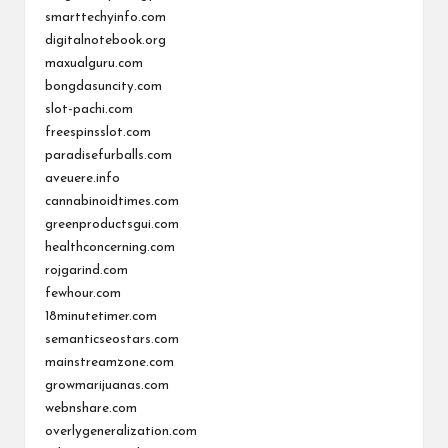
smarttechyinfo.com
digitalnotebook.org
maxualguru.com
bongdasuncity.com
slot-pachi.com
freespinsslot.com
paradisefurballs.com
aveuere.info
cannabinoidtimes.com
greenproductsgui.com
healthconcerning.com
rojgarind.com
fewhour.com
18minutetimer.com
semanticseostars.com
mainstreamzone.com
growmarijuanas.com
webnshare.com
overlygeneralization.com