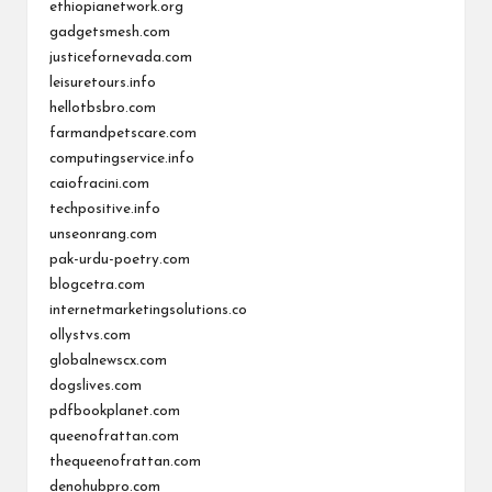
ethiopianetwork.org
gadgetsmesh.com
justicefornevada.com
leisuretours.info
hellotbsbro.com
farmandpetscare.com
computingservice.info
caiofracini.com
techpositive.info
unseonrang.com
pak-urdu-poetry.com
blogcetra.com
internetmarketingsolutions.co
ollystvs.com
globalnewscx.com
dogslives.com
pdfbookplanet.com
queenofrattan.com
thequeenofrattan.com
denohubpro.com