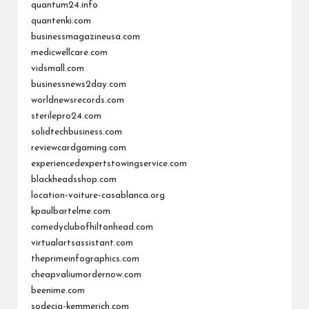
quantum24.info
quantenki.com
businessmagazineusa.com
medicwellcare.com
vidsmall.com
businessnews2day.com
worldnewsrecords.com
sterilepro24.com
solidtechbusiness.com
reviewcardgaming.com
experiencedexpertstowingservice.com
blackheadsshop.com
location-voiture-casablanca.org
kpaulbartelme.com
comedyclubofhiltonhead.com
virtualartsassistant.com
theprimeinfographics.com
cheapvaliumordernow.com
beenime.com
sodecia-kemmerich.com