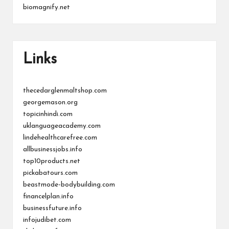
biomagnify.net
Links
thecedarglenmaltshop.com
georgemason.org
topicinhindi.com
uklanguageacademy.com
lindehealthcarefree.com
allbusinessjobs.info
top10products.net
pickabatours.com
beastmode-bodybuilding.com
financelplan.info
businessfuture.info
infojudibet.com