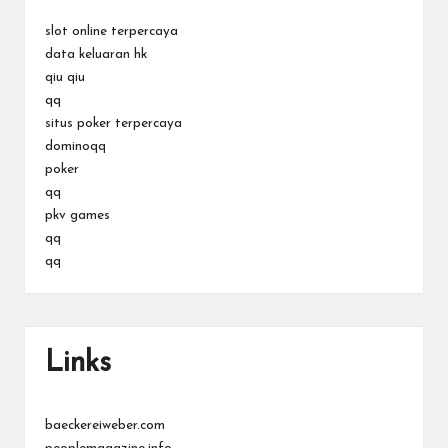
slot online terpercaya
data keluaran hk
qiu qiu
qq
situs poker terpercaya
dominoqq
poker
qq
pkv games
qq
qq
Links
baeckereiweber.com