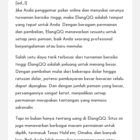
[ad_1]
Jika Anda penggemar poker online dan menyukai serunya
turnamen berisiko tinggi, maka ElangQQ adalah tempat
yang tepat untuk Anda. Dengan beragam permainan
dan pembelian, ElangQQ menawarkan sesuatu untuk
setiap jenis pemain, baik Anda seorang profesional
berpengalaman atau baru memulai.
Salah satu daya tarik terbesar dari turnamen berisiko
tinggi ElangQQ adalah peluang untuk menang besar.
Dengan pembelian mulai dari beberapa dolar hingga
ratusan dolar, potensi pembayaran besar-besaran selalu
dapat dijangkau. Dan dengan jumlah pemain yang besar,
persaingannya sangat ketat, menjadikan setiap
permainan merupakan tantangan yang memacu
adrenalin.
Tapi ini bukan hanya tentang uang di ElangQQ. Situs ini
juga menawarkan berbagai macam permainan untuk
dipilih, termasuk Texas Hold’em, Omaha, dan banyak