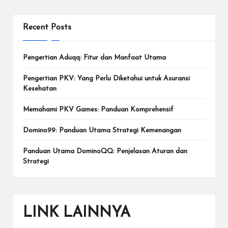
Recent Posts
Pengertian Aduqq: Fitur dan Manfaat Utama
Pengertian PKV: Yang Perlu Diketahui untuk Asuransi
Kesehatan
Memahami PKV Games: Panduan Komprehensif
Domino99: Panduan Utama Strategi Kemenangan
Panduan Utama DominoQQ: Penjelasan Aturan dan
Strategi
LINK LAINNYA