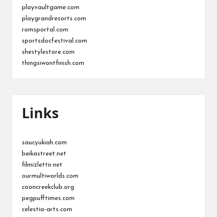
playvaultgame.com
playgrandresorts.com
romsportal.com
sportsdocfestival.com
shestylestore.com
thingsiwontfinish.com
Links
saucyukiah.com
beikastreet.net
filmizlettir.net
ourmultiworlds.com
cooncreekclub.org
pegpufftimes.com
celestia-arts.com