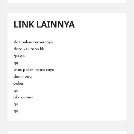
LINK LAINNYA
slot online terpercaya
data keluaran hk
qiu qiu
qq
situs poker terpercaya
dominoqq
poker
qq
pkv games
qq
qq