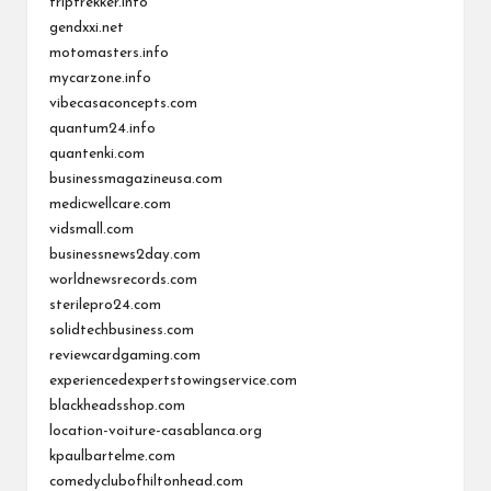
triptrekker.info
gendxxi.net
motomasters.info
mycarzone.info
vibecasaconcepts.com
quantum24.info
quantenki.com
businessmagazineusa.com
medicwellcare.com
vidsmall.com
businessnews2day.com
worldnewsrecords.com
sterilepro24.com
solidtechbusiness.com
reviewcardgaming.com
experiencedexpertstowingservice.com
blackheadsshop.com
location-voiture-casablanca.org
kpaulbartelme.com
comedyclubofhiltonhead.com