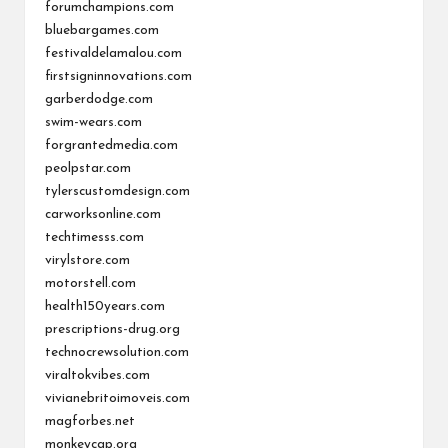
forumchampions.com
bluebargames.com
festivaldelamalou.com
firstsigninnovations.com
garberdodge.com
swim-wears.com
forgrantedmedia.com
peolpstar.com
tylerscustomdesign.com
carworksonline.com
techtimesss.com
virylstore.com
motorstell.com
health150years.com
prescriptions-drug.org
technocrewsolution.com
viraltokvibes.com
vivianebritoimoveis.com
magforbes.net
monkeycap.org