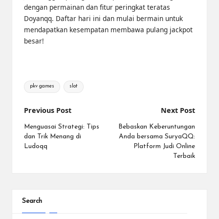
dengan permainan dan fitur peringkat teratas
Doyanqq. Daftar hari ini dan mulai bermain untuk
mendapatkan kesempatan membawa pulang jackpot
besar!
Tags:
pkv games
slot
Post
Previous Post
Next Post
navigation
Menguasai Strategi: Tips
Bebaskan Keberuntungan
dan Trik Menang di
Anda bersama SuryaQQ:
Ludoqq
Platform Judi Online
Terbaik
Search