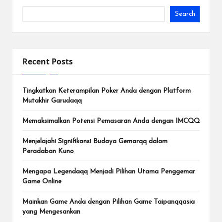
Search
Recent Posts
Tingkatkan Keterampilan Poker Anda dengan Platform
Mutakhir Garudaqq
Memaksimalkan Potensi Pemasaran Anda dengan IMCQQ
Menjelajahi Signifikansi Budaya Gemarqq dalam
Peradaban Kuno
Mengapa Legendaqq Menjadi Pilihan Utama Penggemar
Game Online
Mainkan Game Anda dengan Pilihan Game Taipanqqasia
yang Mengesankan