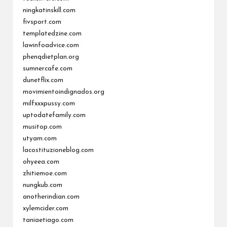
ningkatinskill.com
fivsport.com
templatedzine.com
lawinfoadvice.com
phenqdietplan.org
sumnercafe.com
dunetflix.com
movimientoindignados.org
milfxxxpussy.com
uptodatefamily.com
musitop.com
utyam.com
lacostituzioneblog.com
ohyeea.com
zhitiemoe.com
nungkub.com
anotherindian.com
xylemcider.com
taniaetiago.com