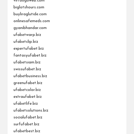
virtuogoweb.com
biglotshours.com
buyliraglutide.com
onlinesafemeds.com
gyanibhandar.com
ufabetwarp.biz
ufabetclip.biz
expertufabet.biz
fantasyufabet.biz
ufabetsiam.biz
swissufabet.biz
ufabetbusiness.biz
greenufabet.biz
ufabetcolor.biz
extraufabet.biz
ufabetlife.biz
ufabetsolutions.biz
socialufabet.biz
surfufabet.biz
ufabetbest.biz