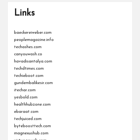
Links
baeckereiweber.com
peoplemagazine.info
techashes.com
canyouwash.co
havadisantalya.com
techdtimes.com
techieboot.com
gundembalikesir.com
itechar.com
yesbold.com
healthhubzone.com
ebaraat.com
techjuiced.com
byteboosttech.com
magnexushub.com