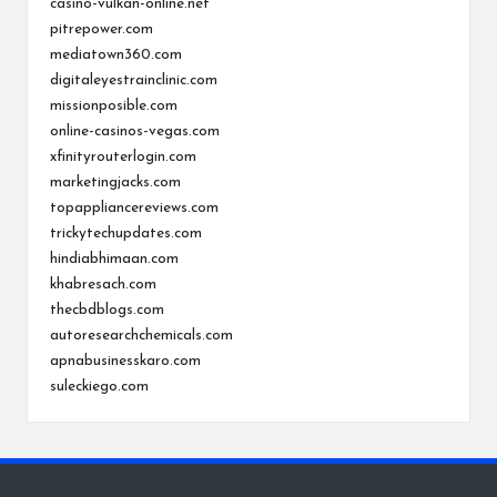
casino-vulkan-online.net
pitrepower.com
mediatown360.com
digitaleyestrainclinic.com
missionposible.com
online-casinos-vegas.com
xfinityrouterlogin.com
marketingjacks.com
topappliancereviews.com
trickytechupdates.com
hindiabhimaan.com
khabresach.com
thecbdblogs.com
autoresearchchemicals.com
apnabusinesskaro.com
suleckiego.com