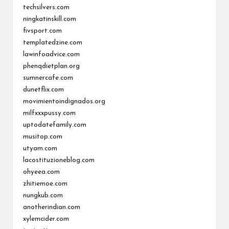
techsilvers.com
ningkatinskill.com
fivsport.com
templatedzine.com
lawinfoadvice.com
phenqdietplan.org
sumnercafe.com
dunetflix.com
movimientoindignados.org
milfxxxpussy.com
uptodatefamily.com
musitop.com
utyam.com
lacostituzioneblog.com
ohyeea.com
zhitiemoe.com
nungkub.com
anotherindian.com
xylemcider.com