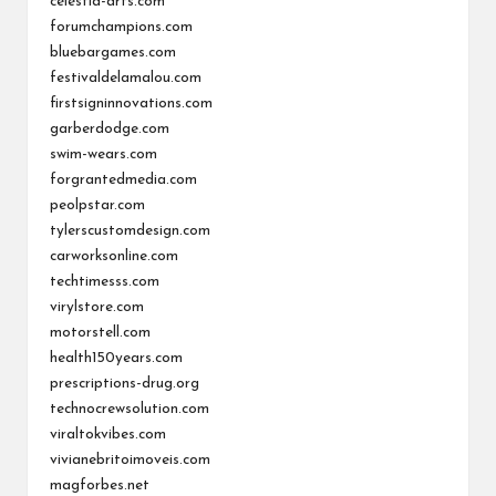
celestia-arts.com
forumchampions.com
bluebargames.com
festivaldelamalou.com
firstsigninnovations.com
garberdodge.com
swim-wears.com
forgrantedmedia.com
peolpstar.com
tylerscustomdesign.com
carworksonline.com
techtimesss.com
virylstore.com
motorstell.com
health150years.com
prescriptions-drug.org
technocrewsolution.com
viraltokvibes.com
vivianebritoimoveis.com
magforbes.net