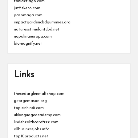
taniaetiago.com
juzfitketo.com
pasomaga.com
impactgardencbdgummies.org
naturesstimulantcbd.net
nopalinaeuropa.com
biomagnify.net
Links
thecedarglenmaltshop.com
georgemason.org
topicinhindi.com
uklanguageacademy.com
lindehealthcarefree.com
allbusinessjobs.info
top10products.net