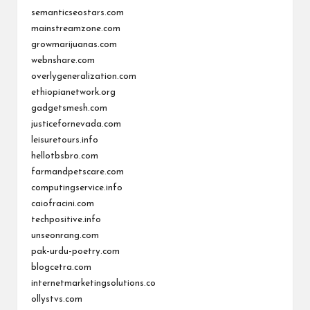
semanticseostars.com
mainstreamzone.com
growmarijuanas.com
webnshare.com
overlygeneralization.com
ethiopianetwork.org
gadgetsmesh.com
justicefornevada.com
leisuretours.info
hellotbsbro.com
farmandpetscare.com
computingservice.info
caiofracini.com
techpositive.info
unseonrang.com
pak-urdu-poetry.com
blogcetra.com
internetmarketingsolutions.co
ollystvs.com