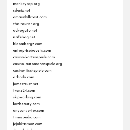
monkeycap.org
sdenix.net
amarinhillcrest.com
the-tourist.org
advogato.net
isafebag.net
bloombergz.com
enterpriseboosts.com
casino-kartenspiele.com
casino-automatenspiele.org
casino-tischspiele.com
otbody.com
jamestrust.net
trenz24.com
skipworking.com
loizbeauty.com
anyconverter.com
timespedia.com
jejakkrismon.com