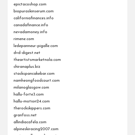
epictacoshop.com
biopuraskinserum.com
californiafinances.info
canadafinance.info
nevadamoney.info
rimene.com
ledepanneur-pigalle.com
dvd-digest.net
theartistsmarketnola.com
chiranaplus.biz
stackspancakebar.com
namheongfoodcourt.com
milanoglasgow.com
hallu-forte3.com
hallu-motion24.com
therockskippers.com
granfoss.net
allindiacafela.com
alpineskiracing2007.com