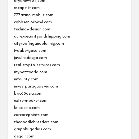
aryanews24.com
xscape-it.com
777azino-mobile.com
cobbseniorbowl.com
technowdesign.com
durexsecurityandshipping.com
cityroofingandplannig.com
ivdabergasa.com
juyultadesga.com
real-crypto-services.com
mypetzworld.com
infounty.com
investparaguay-eu.com
bwc88asia.com
extrem-poker.com
ks-casino.com
carcarepoints.com
thedoodlebreeders.com
grupohugodias.com
deqair.com