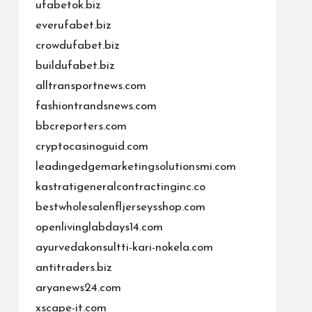
ufabetok.biz
everufabet.biz
crowdufabet.biz
buildufabet.biz
alltransportnews.com
fashiontrandsnews.com
bbcreporters.com
cryptocasinoguid.com
leadingedgemarketingsolutionsmi.com
kastratigeneralcontractinginc.co
bestwholesalenfljerseysshop.com
openlivinglabdays14.com
ayurvedakonsultti-kari-nokela.com
antitraders.biz
aryanews24.com
xscape-it.com