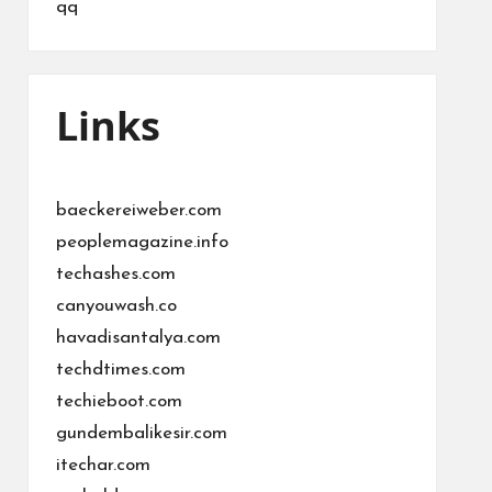
qq
Links
baeckereiweber.com
peoplemagazine.info
techashes.com
canyouwash.co
havadisantalya.com
techdtimes.com
techieboot.com
gundembalikesir.com
itechar.com