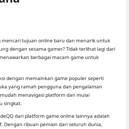
encari tujuan online baru dan menarik untuk
g dengan sesama gamer? Tidak terlihat lagi dari
g menawarkan berbagai macam game untuk
ksi dengan memainkan game populer seperti
muka yang ramah pengguna dan pengalaman
mudah menavigasi platform dan mulai
 singkat.
eQQ dari platform game online lainnya adalah
. Dengan ribuan pemain dari seluruh dunia,