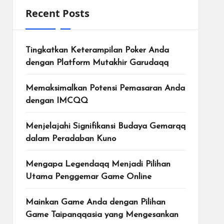
Recent Posts
Tingkatkan Keterampilan Poker Anda
dengan Platform Mutakhir Garudaqq
Memaksimalkan Potensi Pemasaran Anda
dengan IMCQQ
Menjelajahi Signifikansi Budaya Gemarqq
dalam Peradaban Kuno
Mengapa Legendaqq Menjadi Pilihan
Utama Penggemar Game Online
Mainkan Game Anda dengan Pilihan
Game Taipanqqasia yang Mengesankan