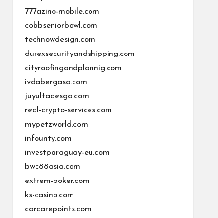
777azino-mobile.com
cobbseniorbowl.com
technowdesign.com
durexsecurityandshipping.com
cityroofingandplannig.com
ivdabergasa.com
juyultadesga.com
real-crypto-services.com
mypetzworld.com
infounty.com
investparaguay-eu.com
bwc88asia.com
extrem-poker.com
ks-casino.com
carcarepoints.com