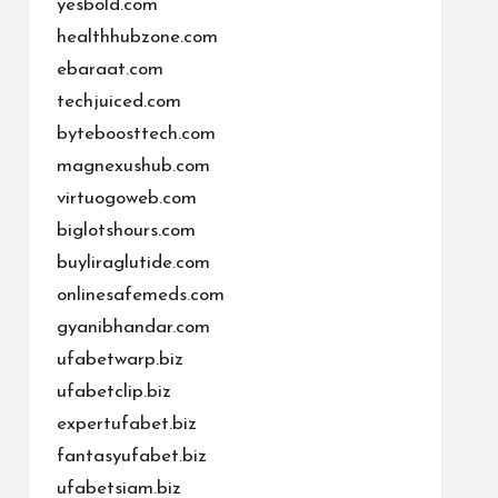
yesbold.com
healthhubzone.com
ebaraat.com
techjuiced.com
byteboosttech.com
magnexushub.com
virtuogoweb.com
biglotshours.com
buyliraglutide.com
onlinesafemeds.com
gyanibhandar.com
ufabetwarp.biz
ufabetclip.biz
expertufabet.biz
fantasyufabet.biz
ufabetsiam.biz