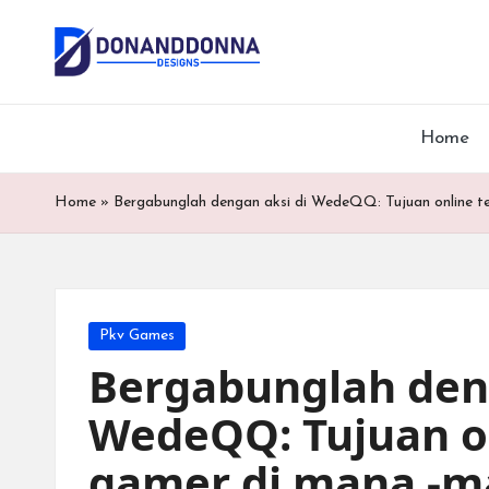
Skip
to
content
Home
Home
»
Bergabunglah dengan aksi di WedeQQ: Tujuan online t
Posted
Pkv Games
in
Bergabunglah deng
WedeQQ: Tujuan on
gamer di mana -