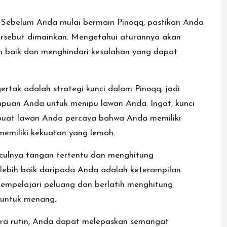
: Sebelum Anda mulai bermain Pinoqq, pastikan Anda
rsebut dimainkan. Mengetahui aturannya akan
 baik dan menghindari kesalahan yang dapat
rtak adalah strategi kunci dalam Pinoqq, jadi
mpuan Anda untuk menipu lawan Anda. Ingat, kunci
uat lawan Anda percaya bahwa Anda memiliki
emiliki kekuatan yang lemah.
culnya tangan tertentu dan menghitung
lebih baik daripada Anda adalah keterampilan
empelajari peluang dan berlatih menghitung
 untuk menang.
cara rutin, Anda dapat melepaskan semangat