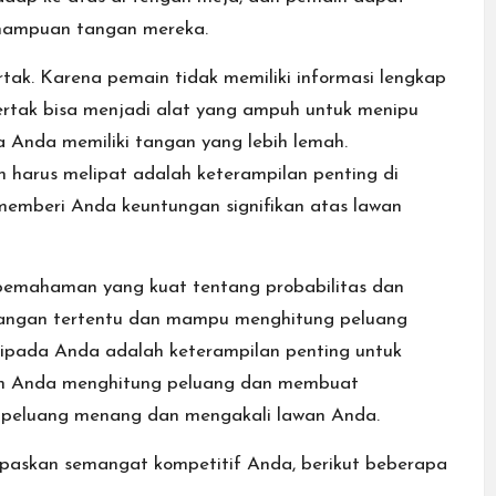
emampuan tangan mereka.
tak. Karena pemain tidak memiliki informasi lengkap
rtak bisa menjadi alat yang ampuh untuk menipu
Anda memiliki tangan yang lebih lemah.
harus melipat adalah keterampilan penting di
memberi Anda keuntungan signifikan atas lawan
pemahaman yang kuat tentang probabilitas dan
tangan tertentu dan mampu menghitung peluang
ripada Anda adalah keterampilan penting untuk
an Anda menghitung peluang dan membuat
n peluang menang dan mengakali lawan Anda.
epaskan semangat kompetitif Anda, berikut beberapa