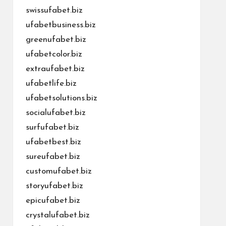
swissufabet.biz
ufabetbusiness.biz
greenufabet.biz
ufabetcolor.biz
extraufabet.biz
ufabetlife.biz
ufabetsolutions.biz
socialufabet.biz
surfufabet.biz
ufabetbest.biz
sureufabet.biz
customufabet.biz
storyufabet.biz
epicufabet.biz
crystalufabet.biz