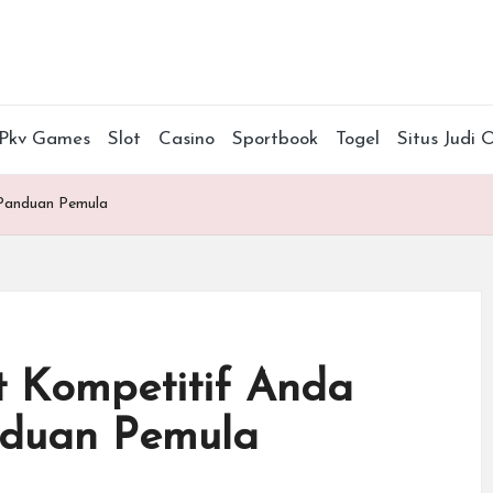
Pkv Games
Slot
Casino
Sportbook
Togel
Situs Judi 
Panduan Pemula
 Kompetitif Anda
nduan Pemula