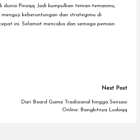
i dunia Pinoqq. Jadi kumpulkan teman-temanmu,
 menguji keberuntungan dan strategimu di
cepat ini. Selamat mencoba dan semoga pemain
Next Post
Dari Board Game Tradisional hingga Sensasi
Online: Bangkitnya Ludoqq