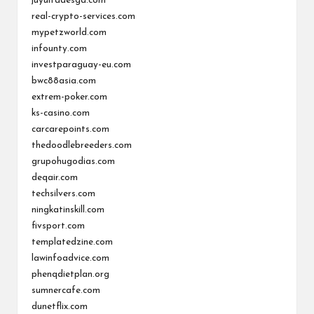
juyultadesga.com
real-crypto-services.com
mypetzworld.com
infounty.com
investparaguay-eu.com
bwc88asia.com
extrem-poker.com
ks-casino.com
carcarepoints.com
thedoodlebreeders.com
grupohugodias.com
deqair.com
techsilvers.com
ningkatinskill.com
fivsport.com
templatedzine.com
lawinfoadvice.com
phenqdietplan.org
sumnercafe.com
dunetflix.com