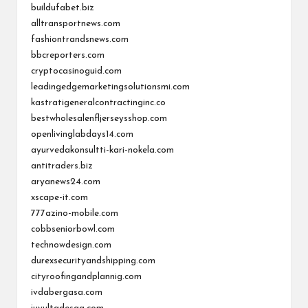
buildufabet.biz
alltransportnews.com
fashiontrandsnews.com
bbcreporters.com
cryptocasinoguid.com
leadingedgemarketingsolutionsmi.com
kastratigeneralcontractinginc.co
bestwholesalenfljerseysshop.com
openlivinglabdays14.com
ayurvedakonsultti-kari-nokela.com
antitraders.biz
aryanews24.com
xscape-it.com
777azino-mobile.com
cobbseniorbowl.com
technowdesign.com
durexsecurityandshipping.com
cityroofingandplannig.com
ivdabergasa.com