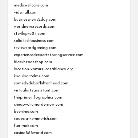
medicwellcare.com
vidsmall.com
businessnews2day.com
worldnewsrecords.com
sterilepro24.com
solidtechbusiness.com
reviewcardgaming.com
experiencedexpertstowingservice.com
blackheadsshop.com
location-voiture-casablanca.org
kpaulbartelme.com
comedyclubofhiltonhead.com
virtualartsassistant.com
theprimeinfographics.com
cheapvaliumordernow.com
beenime.com
sodecia-kemmerich.com
fun-mak.com
casino888world.com