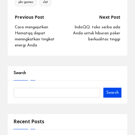
Tags:
pkv games
slot
Post
Previous Post
Next Post
navigation
Cara mengejutkan
IndoQQ: toko serba ada
Hematqq dapat
Anda untuk hiburan poker
meningkatkan tingkat
berkualitas tinggi
energi Anda
Search
Search
Recent Posts