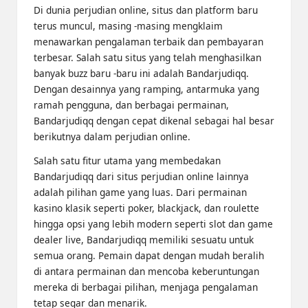
Di dunia perjudian online, situs dan platform baru
terus muncul, masing -masing mengklaim
menawarkan pengalaman terbaik dan pembayaran
terbesar. Salah satu situs yang telah menghasilkan
banyak buzz baru -baru ini adalah Bandarjudiqq.
Dengan desainnya yang ramping, antarmuka yang
ramah pengguna, dan berbagai permainan,
Bandarjudiqq dengan cepat dikenal sebagai hal besar
berikutnya dalam perjudian online.
Salah satu fitur utama yang membedakan
Bandarjudiqq dari situs perjudian online lainnya
adalah pilihan game yang luas. Dari permainan
kasino klasik seperti poker, blackjack, dan roulette
hingga opsi yang lebih modern seperti slot dan game
dealer live, Bandarjudiqq memiliki sesuatu untuk
semua orang. Pemain dapat dengan mudah beralih
di antara permainan dan mencoba keberuntungan
mereka di berbagai pilihan, menjaga pengalaman
tetap segar dan menarik.