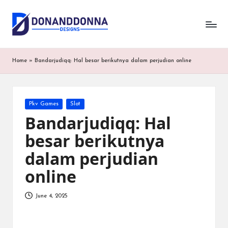
Skip
to
content
Home
»
Bandarjudiqq: Hal besar berikutnya dalam perjudian online
Posted
Pkv Games
Slot
in
Bandarjudiqq: Hal
besar berikutnya
dalam perjudian
online
June 4, 2025