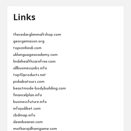
Links
thecedarglenmaltshop.com
georgemason.org
topicinhindi.com
uklanguageacademy.com
lindehealthcarefree.com
allbusinessjobs.info
top10products.net
pickabatours.com
beastmode-bodybuilding.com
financelplan.info
businessfuture.info
infojudibet.com
cbdmap.info
deanbeanxn.com
matkarajdhanigame.com