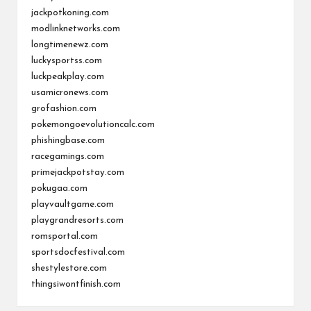
jackpotkoning.com
modlinknetworks.com
longtimenewz.com
luckysportss.com
luckpeakplay.com
usamicronews.com
grofashion.com
pokemongoevolutioncalc.com
phishingbase.com
racegamings.com
primejackpotstay.com
pokugaa.com
playvaultgame.com
playgrandresorts.com
romsportal.com
sportsdocfestival.com
shestylestore.com
thingsiwontfinish.com