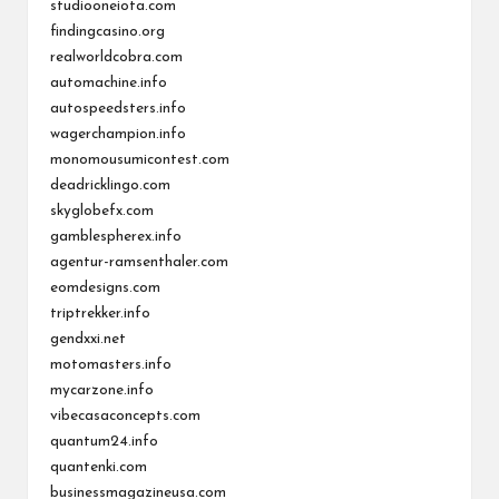
studiooneiota.com
findingcasino.org
realworldcobra.com
automachine.info
autospeedsters.info
wagerchampion.info
monomousumicontest.com
deadricklingo.com
skyglobefx.com
gamblespherex.info
agentur-ramsenthaler.com
eomdesigns.com
triptrekker.info
gendxxi.net
motomasters.info
mycarzone.info
vibecasaconcepts.com
quantum24.info
quantenki.com
businessmagazineusa.com