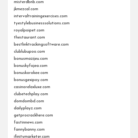
misterdbnb.com
jkmezcal.com
intervaltrainingexercises.com
tyestylebusinesssolutions.com
royalpoipet.com
thestaurant.com
bestlinktrackingsoftware.com
clublubupoo.com
bonusmazijeu.com
bonuskyfojea.com
bonuskorokee.com
bonusgexipoy.com
casinorelaxluxe.com
clubetechplay.com
domdombd.com
dailyplayz.com
getprocrackhere.com
fastinnews.com
fannybanny.com
ifinitymarketer.com