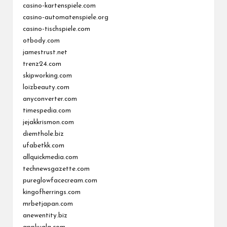
casino-kartenspiele.com
casino-automatenspiele.org
casino-tischspiele.com
otbody.com
jamestrust.net
trenz24.com
skipworking.com
loizbeauty.com
anyconverter.com
timespedia.com
jejakkrismon.com
diemthole.biz
ufabetkk.com
allquickmedia.com
technewsgazette.com
pureglowfacecream.com
kingofherrings.com
mrbetjapan.com
anewentity.biz