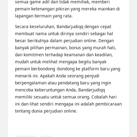
semua game adil dan tidak memihak, memberi
pemain ketenangan pikiran yang mereka mainkan di
lapangan bermain yang rata.
Secara keseluruhan, Bandarjudiqq dengan cepat
membuat nama untuk dirinya sendiri sebagai hal
besar berikutnya dalam perjudian online. Dengan
banyak pilihan permainan, bonus yang murah hati,
dan komitmen terhadap keamanan dan keadilan,
mudah untuk melihat mengapa begitu banyak
pemain berbondong -bondong ke platform baru yang
menarik ini. Apakah Anda seorang penjudi
berpengalaman atau pendatang baru yang ingin
mencoba keberuntungan Anda, Bandarjudiqq
memiliki sesuatu untuk semua orang. Cobalah hari
ini dan lihat sendiri mengapa ini adalah pembicaraan
tentang dunia perjudian online.