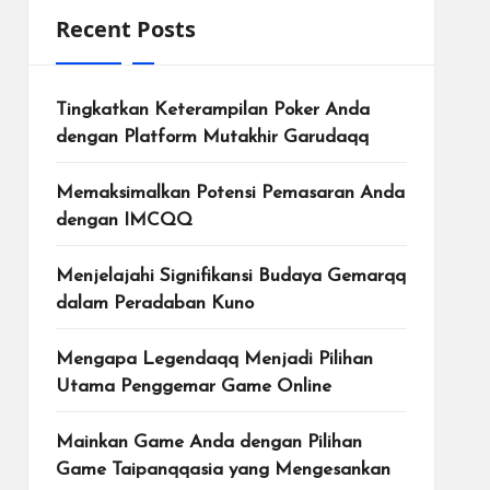
Recent Posts
Tingkatkan Keterampilan Poker Anda
dengan Platform Mutakhir Garudaqq
Memaksimalkan Potensi Pemasaran Anda
dengan IMCQQ
Menjelajahi Signifikansi Budaya Gemarqq
dalam Peradaban Kuno
Mengapa Legendaqq Menjadi Pilihan
Utama Penggemar Game Online
Mainkan Game Anda dengan Pilihan
Game Taipanqqasia yang Mengesankan