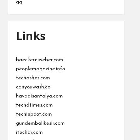
qq
Links
baeckereiweber.com
peoplemagazine.info
techashes.com
canyouwash.co
havadisantalya.com
techdtimes.com
techieboot.com
gundembalikesir.com
itechar.com