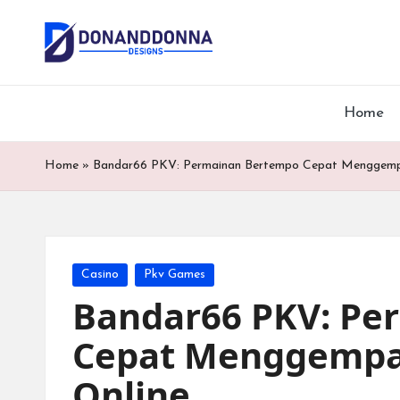
Skip
to
content
Home
Home
»
Bandar66 PKV: Permainan Bertempo Cepat Menggempa
Posted
Casino
Pkv Games
in
Bandar66 PKV: Pe
Cepat Menggempa
Online