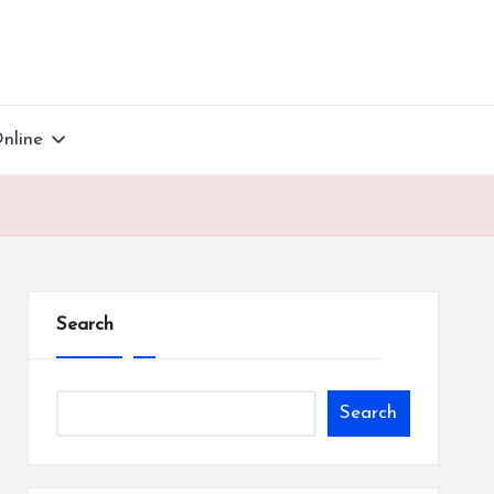
Online
Search
Search