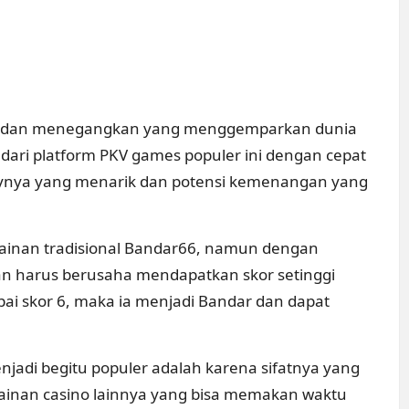
at dan menegangkan yang menggemparkan dunia
ari platform PKV games populer ini dengan cepat
aynya yang menarik dan potensi kemenangan yang
inan tradisional Bandar66, namun dengan
n harus berusaha mendapatkan skor setinggi
ai skor 6, maka ia menjadi Bandar dan dapat
jadi begitu populer adalah karena sifatnya yang
ainan casino lainnya yang bisa memakan waktu