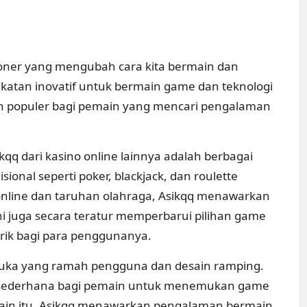
sioner yang mengubah cara kita bermain dan
atan inovatif untuk bermain game dan teknologi
han populer bagi pemain yang mencari pengalaman
qq dari kasino online lainnya adalah berbagai
sional seperti poker, blackjack, dan roulette
 online dan taruhan olahraga, Asikqq menawarkan
ini juga secara teratur memperbarui pilihan game
rik bagi para penggunanya.
armuka yang ramah pengguna dan desain ramping.
a sederhana bagi pemain untuk menemukan game
elain itu, Asikqq menawarkan pengalaman bermain