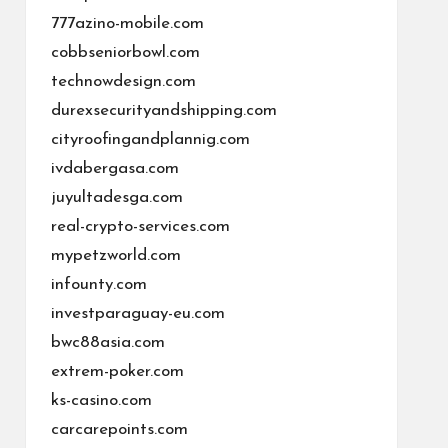
777azino-mobile.com
cobbseniorbowl.com
technowdesign.com
durexsecurityandshipping.com
cityroofingandplannig.com
ivdabergasa.com
juyultadesga.com
real-crypto-services.com
mypetzworld.com
infounty.com
investparaguay-eu.com
bwc88asia.com
extrem-poker.com
ks-casino.com
carcarepoints.com