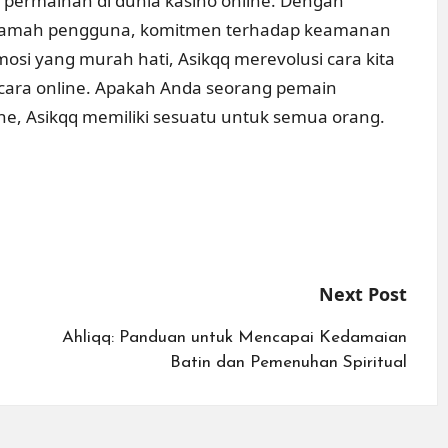
 permainan di dunia kasino online. Dengan
 ramah pengguna, komitmen terhadap keamanan
osi yang murah hati, Asikqq merevolusi cara kita
cara online. Apakah Anda seorang pemain
ne, Asikqq memiliki sesuatu untuk semua orang.
Next Post
Ahliqq: Panduan untuk Mencapai Kedamaian
Batin dan Pemenuhan Spiritual