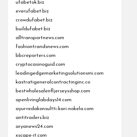
ufabetok.biz
everufabet.biz
crowdufabet.biz
buildufabet.biz
alltransportnews.com
fashiontrandsnews.com
bbcreporters.com
cryptocasinoguid.com
leadingedgemarketingsolutionsmi.com
kastratigeneralcontractinginc.co
bestwholesalenfljerseysshop.com
openlivinglabdays14.com
ayurvedakonsultti-kari-nokela.com
antitraders.biz
aryanews24.com
xscape-it.com