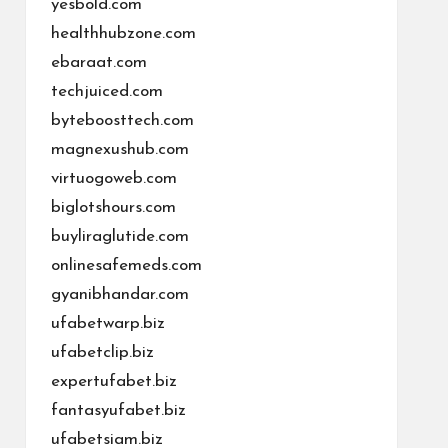
yesbold.com
healthhubzone.com
ebaraat.com
techjuiced.com
byteboosttech.com
magnexushub.com
virtuogoweb.com
biglotshours.com
buyliraglutide.com
onlinesafemeds.com
gyanibhandar.com
ufabetwarp.biz
ufabetclip.biz
expertufabet.biz
fantasyufabet.biz
ufabetsiam.biz