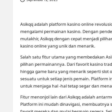
September 12, 2025
Asikqq adalah platform kasino online revolu
mengalami permainan kasino. Dengan pendek
mutakhir, Asikqq dengan cepat menjadi pili
kasino online yang unik dan menarik.
Salah satu fitur utama yang membedakan Asik
pilihan permainannya. Dari favorit kasino tradi
hingga game baru yang menarik seperti slot
sesuatu untuk setiap jenis pemain. Platform 
untuk menjaga hal -hal tetap segar dan mena
Fitur menonjol lain dari Asikqq adalah ant
Platform ini mudah dinavigasi, membuatny
favorit mereka dan mulai bermain segera. S