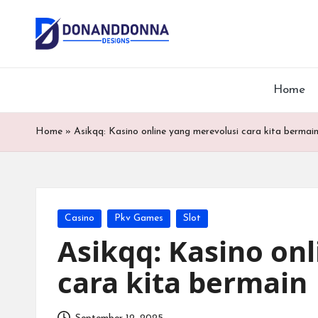
Skip
to
content
Home
Home
»
Asikqq: Kasino online yang merevolusi cara kita bermai
Posted
Casino
Pkv Games
Slot
in
Asikqq: Kasino on
cara kita bermain