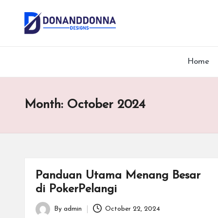
Skip
to
content
Home
Month:
October 2024
Panduan Utama Menang Besar
di PokerPelangi
By
admin
October 22, 2024
Posted