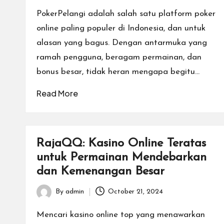
by
PokerPelangi adalah salah satu platform poker
online paling populer di Indonesia, dan untuk
alasan yang bagus. Dengan antarmuka yang
ramah pengguna, beragam permainan, dan
bonus besar, tidak heran mengapa begitu…
Read More
RajaQQ: Kasino Online Teratas
untuk Permainan Mendebarkan
dan Kemenangan Besar
By
admin
October 21, 2024
Posted
by
Mencari kasino online top yang menawarkan