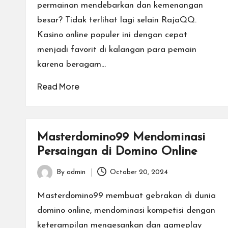
permainan mendebarkan dan kemenangan
besar? Tidak terlihat lagi selain RajaQQ.
Kasino online populer ini dengan cepat
menjadi favorit di kalangan para pemain
karena beragam…
Read More
Masterdomino99 Mendominasi
Persaingan di Domino Online
By
admin
October 20, 2024
Posted
by
Masterdomino99 membuat gebrakan di dunia
domino online, mendominasi kompetisi dengan
keterampilan mengesankan dan gameplay