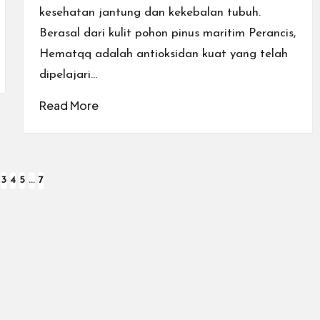
kesehatan jantung dan kekebalan tubuh.
Berasal dari kulit pohon pinus maritim Perancis,
Hematqq adalah antioksidan kuat yang telah
dipelajari…
Read More
3
4
5
…
7