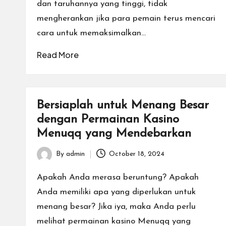
dan taruhannya yang tinggi, tidak
mengherankan jika para pemain terus mencari
cara untuk memaksimalkan…
Read More
Bersiaplah untuk Menang Besar
dengan Permainan Kasino
Menuqq yang Mendebarkan
By
admin
October 18, 2024
Posted
by
Apakah Anda merasa beruntung? Apakah
Anda memiliki apa yang diperlukan untuk
menang besar? Jika iya, maka Anda perlu
melihat permainan kasino Menuqq yang