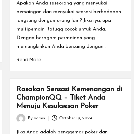
by
Apakah Anda seseorang yang menyukai
persaingan dan menyukai sensasi berhadapan
langsung dengan orang lain? Jika iya, opsi
multipemain Ratuqq cocok untuk Anda.
Dengan beragam permainan yang
memungkinkan Anda bersaing dengan…
Read More
Rasakan Sensasi Kemenangan di
ChampionQQ – Tiket Anda
Menuju Kesuksesan Poker
By
admin
October 19, 2024
Posted
by
Jika Anda adalah penggemar poker dan