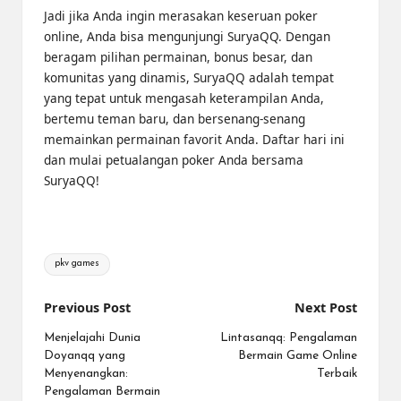
Jadi jika Anda ingin merasakan keseruan poker
online, Anda bisa mengunjungi SuryaQQ. Dengan
beragam pilihan permainan, bonus besar, dan
komunitas yang dinamis, SuryaQQ adalah tempat
yang tepat untuk mengasah keterampilan Anda,
bertemu teman baru, dan bersenang-senang
memainkan permainan favorit Anda. Daftar hari ini
dan mulai petualangan poker Anda bersama
SuryaQQ!
Tags:
pkv games
Post
Previous Post
Next Post
navigation
Menjelajahi Dunia
Lintasanqq: Pengalaman
Doyanqq yang
Bermain Game Online
Menyenangkan:
Terbaik
Pengalaman Bermain