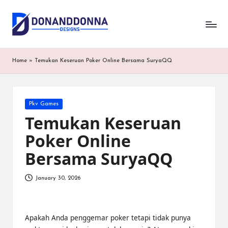
Skip
to
content
Home
»
Temukan Keseruan Poker Online Bersama SuryaQQ
Posted
Pkv Games
in
Temukan Keseruan
Poker Online
Bersama SuryaQQ
January 30, 2026
Apakah Anda penggemar poker tetapi tidak punya