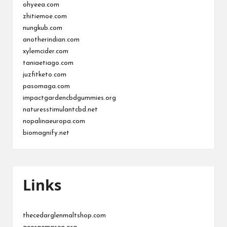
ohyeea.com
zhitiemoe.com
nungkub.com
anotherindian.com
xylemcider.com
taniaetiago.com
juzfitketo.com
pasomaga.com
impactgardencbdgummies.org
naturesstimulantcbd.net
nopalinaeuropa.com
biomagnify.net
Links
thecedarglenmaltshop.com