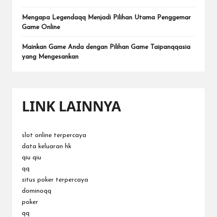
Mengapa Legendaqq Menjadi Pilihan Utama Penggemar
Game Online
Mainkan Game Anda dengan Pilihan Game Taipanqqasia
yang Mengesankan
LINK LAINNYA
slot online terpercaya
data keluaran hk
qiu qiu
qq
situs poker terpercaya
dominoqq
poker
qq