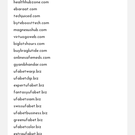
healthhubzone.com
ebaraat.com
techjuiced.com
byteboosttech.com
magnexushub.com
virtuogoweb.com
biglotshours.com
buyliraglutide.com
onlinesafemeds.com
gyanibhandar.com
ufabetwarp.biz
ufabetclip.biz
expertufabet.biz
fantasyufabet.biz
ufabetsiam.biz
swissufabet.biz
ufabetbusiness.biz
greenufabet.biz
ufabetcolor.biz
extraufabet.biz