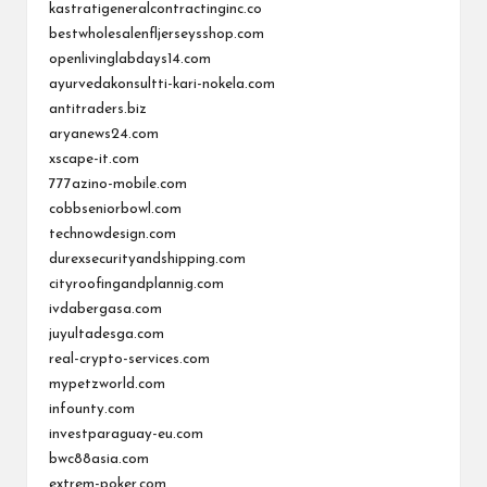
kastratigeneralcontractinginc.co
bestwholesalenfljerseysshop.com
openlivinglabdays14.com
ayurvedakonsultti-kari-nokela.com
antitraders.biz
aryanews24.com
xscape-it.com
777azino-mobile.com
cobbseniorbowl.com
technowdesign.com
durexsecurityandshipping.com
cityroofingandplannig.com
ivdabergasa.com
juyultadesga.com
real-crypto-services.com
mypetzworld.com
infounty.com
investparaguay-eu.com
bwc88asia.com
extrem-poker.com