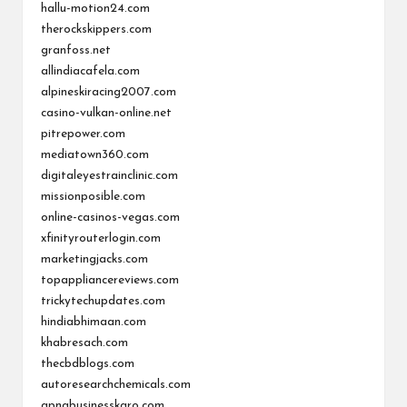
hallu-motion24.com
therockskippers.com
granfoss.net
allindiacafela.com
alpineskiracing2007.com
casino-vulkan-online.net
pitrepower.com
mediatown360.com
digitaleyestrainclinic.com
missionposible.com
online-casinos-vegas.com
xfinityrouterlogin.com
marketingjacks.com
topappliancereviews.com
trickytechupdates.com
hindiabhimaan.com
khabresach.com
thecbdblogs.com
autoresearchchemicals.com
apnabusinesskaro.com