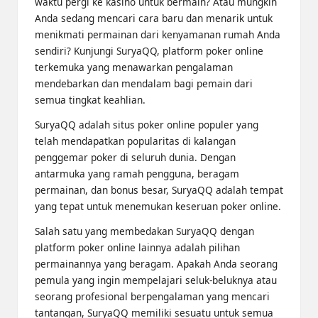
waktu pergi ke kasino untuk bermain? Atau mungkin
Anda sedang mencari cara baru dan menarik untuk
menikmati permainan dari kenyamanan rumah Anda
sendiri? Kunjungi SuryaQQ, platform poker online
terkemuka yang menawarkan pengalaman
mendebarkan dan mendalam bagi pemain dari
semua tingkat keahlian.
SuryaQQ adalah situs poker online populer yang
telah mendapatkan popularitas di kalangan
penggemar poker di seluruh dunia. Dengan
antarmuka yang ramah pengguna, beragam
permainan, dan bonus besar, SuryaQQ adalah tempat
yang tepat untuk menemukan keseruan poker online.
Salah satu yang membedakan SuryaQQ dengan
platform poker online lainnya adalah pilihan
permainannya yang beragam. Apakah Anda seorang
pemula yang ingin mempelajari seluk-beluknya atau
seorang profesional berpengalaman yang mencari
tantangan, SuryaQQ memiliki sesuatu untuk semua