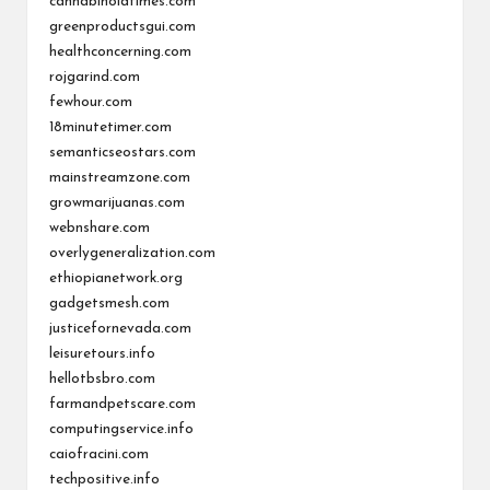
cannabinoidtimes.com
greenproductsgui.com
healthconcerning.com
rojgarind.com
fewhour.com
18minutetimer.com
semanticseostars.com
mainstreamzone.com
growmarijuanas.com
webnshare.com
overlygeneralization.com
ethiopianetwork.org
gadgetsmesh.com
justicefornevada.com
leisuretours.info
hellotbsbro.com
farmandpetscare.com
computingservice.info
caiofracini.com
techpositive.info