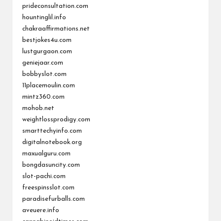
prideconsultation.com
hountinglil.info
chakraaffirmations.net
bestjokes4u.com
lustgurgaon.com
geniejaar.com
bobbyslot.com
11placemoulin.com
mintz360.com
mohob.net
weightlossprodigy.com
smarttechyinfo.com
digitalnotebook.org
maxualguru.com
bongdasuncity.com
slot-pachi.com
freespinsslot.com
paradisefurballs.com
aveuere.info