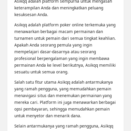
Asikqq adalah platform sempurna untuk mengasah
keterampilan Anda dan meningkatkan peluang
kesuksesan Anda.
Asikqq adalah platform poker online terkemuka yang
menawarkan berbagai macam permainan dan
turnamen untuk pemain dari semua tingkat keahlian.
Apakah Anda seorang pemula yang ingin
mempelajari dasar-dasarnya atau seorang
profesional berpengalaman yang ingin membawa
permainan Anda ke level berikutnya, Asikqq memiliki
sesuatu untuk semua orang.
Salah satu fitur utama Asikqq adalah antarmukanya
yang ramah pengguna, yang memudahkan pemain
menavigasi situs dan menemukan permainan yang
mereka cari. Platform ini juga menawarkan berbagai
opsi pembayaran, sehingga memudahkan pemain
untuk menyetor dan menarik dana.
Selain antarmukanya yang ramah pengguna, Asikqq